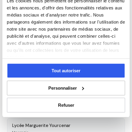
Les cookies nous permettent de personnaliser le contenu
et les annonces, d'offrir des fonctionnalités relatives aux
médias sociaux et d'analyser notre trafic. Nous
Espagnol
partageons également des informations sur l'utilisation de
notre site avec nos partenaires de médias sociaux, de
Allemand
publicité et d'analyse, qui peuvent combiner celles-ci
avec d'autres informations que vous leur avez fournies
ou qu'ils ont collectées lors de votre utilisation de leurs
Cours par niveau
services.
Seconde
Première
Terminale
Tout autoriser
Autres lycées à proximité
Personnaliser
Lycée Jeanne d'Arc
Refuser
Etampes
Lycée Marguerite Yourcenar