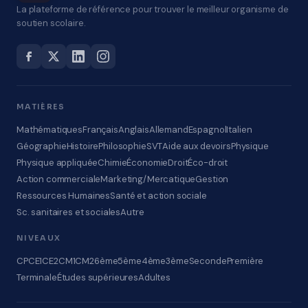
La plateforme de référence pour trouver le meilleur organisme de
soutien scolaire.
MATIÈRES
Mathématiques
Français
Anglais
Allemand
Espagnol
Italien
Géographie
Histoire
Philosophie
SVT
Aide aux devoirs
Physique
Physique appliquée
Chimie
Économie
Droit
Éco-droit
Action commerciale
Marketing/Mercatique
Gestion
Ressources Humaines
Santé et action sociale
Sc. sanitaires et sociales
Autre
NIVEAUX
CP
CE1
CE2
CM1
CM2
6ème
5ème
4ème
3ème
Seconde
Première
Terminale
Études supérieures
Adultes