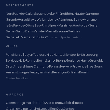
DÉPARTEMENTS
Nord
Pas-de-Calais
Bouches-du-Rhône
Rhône
Haute-Garonne
Gironde
Hérault
Ille-et-Vilaine
Loire-Atlantique
Seine-Maritime
Isère
Puy-de-Dôme
Bas-Rhin
Alpes-Maritimes
Hauts-de-Seine
Seine-Saint-Denis
Val-de-Marne
Essonne
Yvelines
Seine-et-Marne
Val-d'Oise
Tous les départements →
VILLES
Paris
Marseille
Lyon
Toulouse
Nice
Nantes
Montpellier
Strasbourg
Bordeaux
Lille
Rennes
Reims
Saint-Étienne
Toulon
Le Havre
Grenoble
Dijon
Angers
Nîmes
Clermont-Ferrand
Aix-en-Provence
Brest
Tours
Amiens
Limoges
Perpignan
Metz
Besançon
Orléans
Rouen
Toutes les villes →
À PROPOS
Comment ça marche
Tarifs
Avis clients
Crédit d'impôt
Organisme partenaire
Lycées
Blog
Quiz
Contact