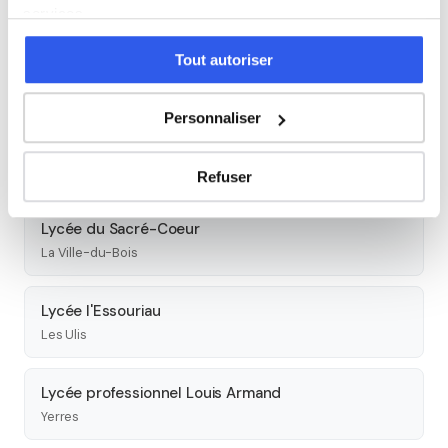
Etampes
services.
Tout autoriser
Lycée Marguerite Yourcenar
Morangis
Personnaliser
Lycée Maurice Eliot
Epinay-sous-Sénart
Refuser
Lycée du Sacré-Coeur
La Ville-du-Bois
Lycée l'Essouriau
Les Ulis
Lycée professionnel Louis Armand
Yerres