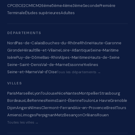
CP
CE1
CE2
CM1
CM2
6ème
5ème
4ème
3ème
Seconde
Première
Terminale
Études supérieures
Adultes
DÉPARTEMENTS
Nord
Pas-de-Calais
Bouches-du-Rhône
Rhône
Haute-Garonne
Gironde
Hérault
Ille-et-Vilaine
Loire-Atlantique
Seine-Maritime
Isère
Puy-de-Dôme
Bas-Rhin
Alpes-Maritimes
Hauts-de-Seine
Seine-Saint-Denis
Val-de-Marne
Essonne
Yvelines
Seine-et-Marne
Val-d'Oise
Tous les départements →
VILLES
Paris
Marseille
Lyon
Toulouse
Nice
Nantes
Montpellier
Strasbourg
Bordeaux
Lille
Rennes
Reims
Saint-Étienne
Toulon
Le Havre
Grenoble
Dijon
Angers
Nîmes
Clermont-Ferrand
Aix-en-Provence
Brest
Tours
Amiens
Limoges
Perpignan
Metz
Besançon
Orléans
Rouen
Toutes les villes →