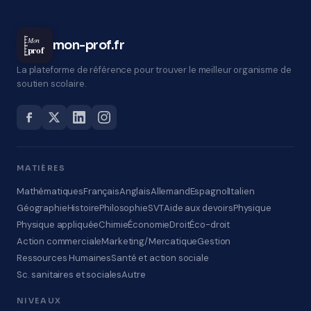
Mon
mon-prof.fr
prof
La plateforme de référence pour trouver le meilleur organisme de
soutien scolaire.
MATIÈRES
Mathématiques
Français
Anglais
Allemand
Espagnol
Italien
Géographie
Histoire
Philosophie
SVT
Aide aux devoirs
Physique
Physique appliquée
Chimie
Économie
Droit
Éco-droit
Action commerciale
Marketing/Mercatique
Gestion
Ressources Humaines
Santé et action sociale
Sc. sanitaires et sociales
Autre
NIVEAUX