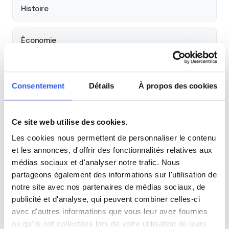
Histoire
Économie
Espagnol
Consentement
Détails
À propos des cookies
Allemand
Ce site web utilise des cookies.
Cours par niveau
Les cookies nous permettent de personnaliser le contenu
et les annonces, d'offrir des fonctionnalités relatives aux
Seconde
Première
Terminale
médias sociaux et d'analyser notre trafic. Nous
partageons également des informations sur l'utilisation de
notre site avec nos partenaires de médias sociaux, de
Autres lycées à proximité
publicité et d'analyse, qui peuvent combiner celles-ci
avec d'autres informations que vous leur avez fournies
Lycée Jeanne d'Arc
ou qu'ils ont collectées lors de votre utilisation de leurs