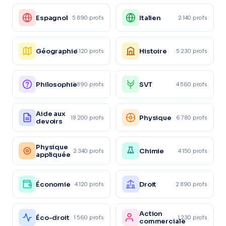
Espagnol
Italien
5 890 profs
2 140 profs
Géographie
Histoire
4 120 profs
5 230 profs
Philosophie
SVT
3 890 profs
4 560 profs
Aide aux
Physique
18 200 profs
6 780 profs
devoirs
Physique
Chimie
2 340 profs
4 150 profs
appliquée
Économie
Droit
4 120 profs
2 890 profs
Action
Éco-droit
1 560 profs
1 230 profs
commerciale