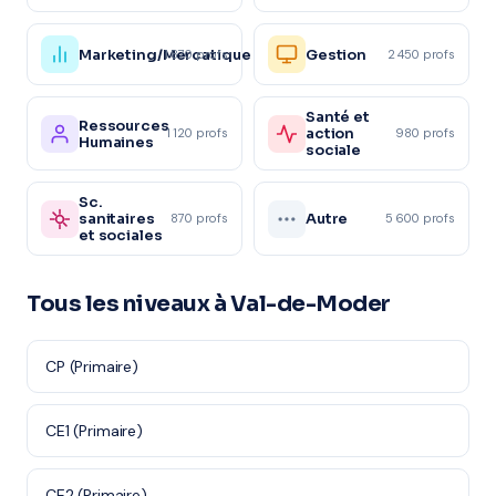
Marketing/Mercatique
Gestion
1 870 profs
2 450 profs
Santé et
Ressources
action
1 120 profs
980 profs
Humaines
sociale
Sc.
sanitaires
Autre
870 profs
5 600 profs
et sociales
Tous les niveaux à Val-de-Moder
CP (Primaire)
CE1 (Primaire)
CE2 (Primaire)