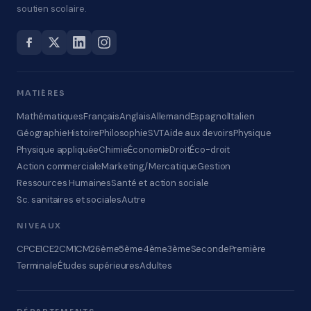
soutien scolaire.
MATIÈRES
Mathématiques
Français
Anglais
Allemand
Espagnol
Italien
Géographie
Histoire
Philosophie
SVT
Aide aux devoirs
Physique
Physique appliquée
Chimie
Économie
Droit
Éco-droit
Action commerciale
Marketing/Mercatique
Gestion
Ressources Humaines
Santé et action sociale
Sc. sanitaires et sociales
Autre
NIVEAUX
CP
CE1
CE2
CM1
CM2
6ème
5ème
4ème
3ème
Seconde
Première
Terminale
Études supérieures
Adultes