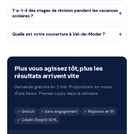
Tous les niveaux : CP au CM2, 6ème à 3ème, Seconde à
crédit d'impôt intervient chaque année après votre
Terminale, études supérieures et adultes.
Y a-t-il des stages de révision pendant les vacances
déclaration de revenus.
+
scolaires ?
Tout à fait : stages de Toussaint, Noël, février, Pâques
et été. Ces sessions concentrées sont idéales pour
+
Quelle est votre couverture à Val-de-Moder ?
combler des lacunes ou préparer un examen.
L'ensemble de Val-de-Moder et du département 67
Disponibles à Val-de-Moder.
est couvert par notre organisme partenaire.
L'académie de Strasbourg encadre la scolarité locale,
et nos professeurs connaissent les spécificités des
Plus vous agissez tôt, plus les
établissements du secteur.
résultats arrivent vite
Demande gratuite en 2 min. Propositions en moins
d'une heure. Premier cours dans la semaine.
✓ Gratuit
✓ Sans engagement
✓ Réponse en 1h
✓ Crédit d'impôt 50%