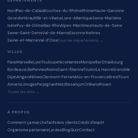
DÉPARTEMENTS
Nord
Pas-de-Calais
Bouches-du-Rhône
Rhône
Haute-Garonne
Gironde
Hérault
Ille-et-Vilaine
Loire-Atlantique
Seine-Maritime
Isère
Puy-de-Dôme
Bas-Rhin
Alpes-Maritimes
Hauts-de-Seine
Seine-Saint-Denis
Val-de-Marne
Essonne
Yvelines
Seine-et-Marne
Val-d'Oise
Tous les départements →
VILLES
Paris
Marseille
Lyon
Toulouse
Nice
Nantes
Montpellier
Strasbourg
Bordeaux
Lille
Rennes
Reims
Saint-Étienne
Toulon
Le Havre
Grenoble
Dijon
Angers
Nîmes
Clermont-Ferrand
Aix-en-Provence
Brest
Tours
Amiens
Limoges
Perpignan
Metz
Besançon
Orléans
Rouen
Toutes les villes →
À PROPOS
Comment ça marche
Tarifs
Avis clients
Crédit d'impôt
Organisme partenaire
Lycées
Blog
Quiz
Contact