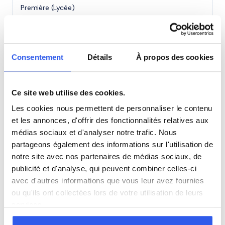
Première (Lycée)
Terminale (Lycée)
Consentement
Détails
À propos des cookies
Études supérieures (Supérieur & Adultes)
Ce site web utilise des cookies.
Adultes (Supérieur & Adultes)
Les cookies nous permettent de personnaliser le contenu
et les annonces, d'offrir des fonctionnalités relatives aux
médias sociaux et d'analyser notre trafic. Nous
⭐
partageons également des informations sur l'utilisation de
notre site avec nos partenaires de médias sociaux, de
489+ familles accompagnées à Val-de-
publicité et d'analyse, qui peuvent combiner celles-ci
Moder
avec d'autres informations que vous leur avez fournies
Note moyenne de 4.8/5. Notre organisme partenaire
ou qu'ils ont collectées lors de votre utilisation de leurs
intervient à domicile à Val-de-Moder et alentours.
services.
Rejoindre ces familles →