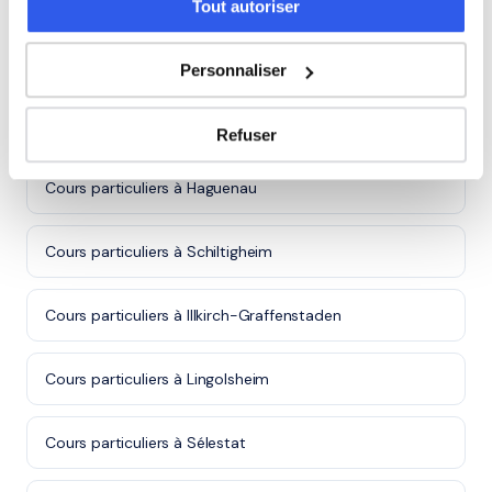
Tout autoriser
Autres villes dans le 67
Personnaliser
Cours particuliers à Strasbourg
Refuser
Cours particuliers à Haguenau
Cours particuliers à Schiltigheim
Cours particuliers à Illkirch-Graffenstaden
Cours particuliers à Lingolsheim
Cours particuliers à Sélestat