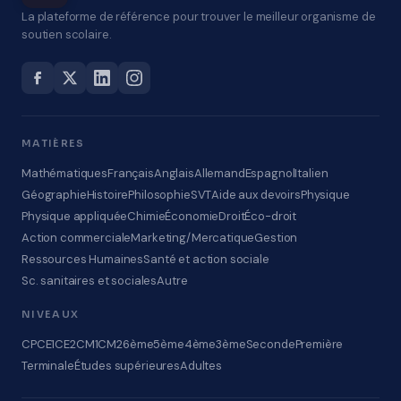
La plateforme de référence pour trouver le meilleur organisme de
soutien scolaire.
MATIÈRES
Mathématiques
Français
Anglais
Allemand
Espagnol
Italien
Géographie
Histoire
Philosophie
SVT
Aide aux devoirs
Physique
Physique appliquée
Chimie
Économie
Droit
Éco-droit
Action commerciale
Marketing/Mercatique
Gestion
Ressources Humaines
Santé et action sociale
Sc. sanitaires et sociales
Autre
NIVEAUX
CP
CE1
CE2
CM1
CM2
6ème
5ème
4ème
3ème
Seconde
Première
Terminale
Études supérieures
Adultes