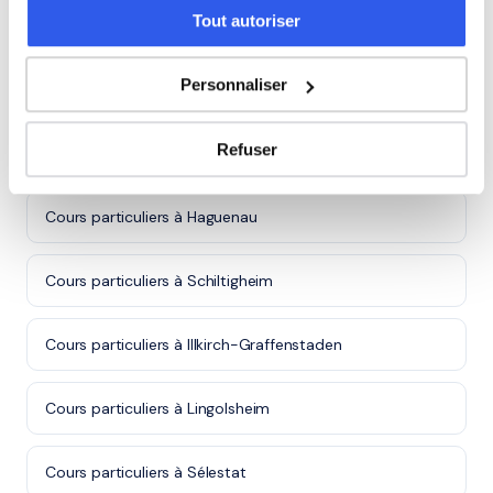
Tout autoriser
Personnaliser
Autres villes dans le 67
Refuser
Cours particuliers à Strasbourg
Cours particuliers à Haguenau
Cours particuliers à Schiltigheim
Cours particuliers à Illkirch-Graffenstaden
Cours particuliers à Lingolsheim
Cours particuliers à Sélestat