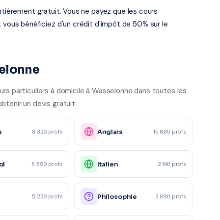
entièrement gratuit. Vous ne payez que les cours
t vous bénéficiez d'un crédit d'impôt de 50% sur le
selonne
urs particuliers à domicile à Wasselonne dans toutes les
btenir un devis gratuit.
s
Anglais
8 320 profs
15 680 profs
ol
Italien
5 890 profs
2 140 profs
e
Philosophie
5 230 profs
3 890 profs