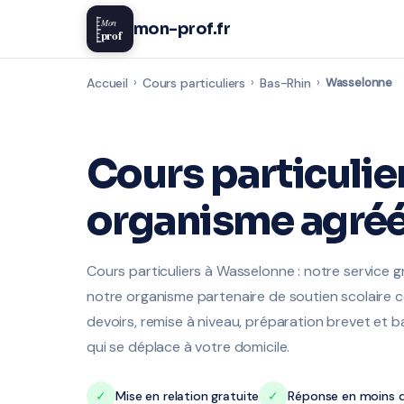
Mon
mon-prof.fr
prof
Accueil
›
Cours particuliers
›
Bas-Rhin
›
Wasselonne
Cours particulie
organisme agréé
Cours particuliers à Wasselonne : notre service 
notre organisme partenaire de soutien scolaire ce
devoirs, remise à niveau, préparation brevet et 
qui se déplace à votre domicile.
✓
Mise en relation gratuite
✓
Réponse en moins d