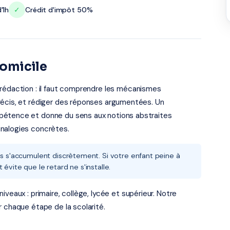
'1h
✓
Crédit d'impôt 50%
domicile
 rédaction : il faut comprendre les mécanismes
récis, et rédiger des réponses argumentées. Un
pétence et donne du sens aux notions abstraites
analogies concrètes.
es s'accumulent discrètement. Si votre enfant peine à
évite que le retard ne s'installe.
veaux : primaire, collège, lycée et supérieur. Notre
r chaque étape de la scolarité.