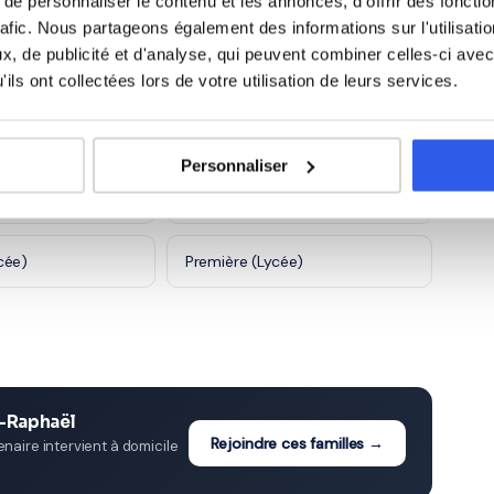
e personnaliser le contenu et les annonces, d'offrir des fonctio
rafic. Nous partageons également des informations sur l'utilisati
5 600 profs
, de publicité et d'analyse, qui peuvent combiner celles-ci avec
ils ont collectées lors de votre utilisation de leurs services.
int-Raphaël
Personnaliser
ge)
4ème (Collège)
cée)
Première (Lycée)
t-Raphaël
Rejoindre ces familles →
aire intervient à domicile