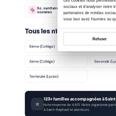
Les cookies nous permettent d
sociaux et d'analyser notre t
Sc. sanitaires et
Autre
870 profs
sociales
partenaires de médias sociaux
vous leur avez fournies ou qu'
Tous les niveaux en SVT à Sa
Refuser
6ème (Collège)
5ème (Collè
3ème (Collège)
Seconde (Ly
Terminale (Lycée)
123+ familles accompagnées à Sain
⭐
Note moyenne de 4.8/5. Notre organisme parten
à Saint-Raphaël et alentours.