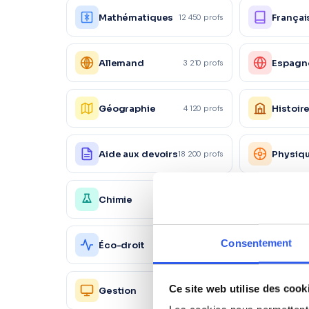
Mathématiques
Françai
12 450 profs
Allemand
Espagn
3 210 profs
Géographie
Histoir
4 120 profs
Aide aux devoirs
Physiq
18 200 profs
Chimie
Économ
4 150 profs
Action
Consentement
Éco-droit
1 560 profs
commer
Ressou
Ce site web utilise des cook
Gestion
2 450 profs
Humain