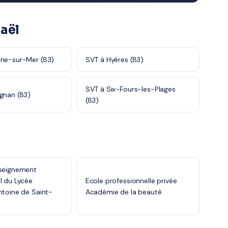
aël
yne-sur-Mer (83)
SVT à Hyères (83)
SVT à Six-Fours-les-Plages
gnan (83)
(83)
nseignement
l du Lycée
Ecole professionnelle privée
ntoine de Saint-
Académie de la beauté