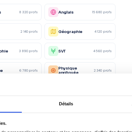
s
Anglais
8 320 profs
15 680 profs
Géographie
2 140 profs
4 120 profs
phie
SVT
3 890 profs
4 560 profs
Physique
ue
6 780 profs
2 340 profs
appliquée
ie
Droit
4 120 profs
2 890 profs
Détails
Marketing/Mercatique
1 230 profs
1 870 profs
ciale
ies.
rces
Santé et action
1 120 profs
980 profs
es
sociale