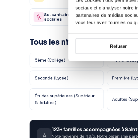
Les cookies nous permettent d
sociaux et d'analyser notre t
Sc. sanitaires et
partenaires de médias sociaux
Autre
870 profs
sociales
vous leur avez fournies ou qu'
Tous les niveaux en Espagnol
Refuser
5ème (Collège)
4ème (Collè
Seconde (Lycée)
Première (Ly
Études supérieures (Supérieur
Adultes (Sup
& Adultes)
123+ familles accompagnées à Sain
⭐
Note moyenne de 4.8/5. Notre organisme parten