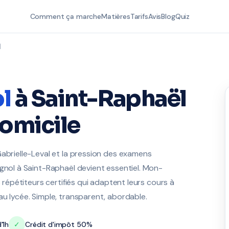
Comment ça marche
Matières
Tarifs
Avis
Blog
Quiz
l
l
à Saint-Raphaël
domicile
Gabrielle-Leval et la pression des examens
agnol à Saint-Raphaël devient essentiel. Mon-
s répétiteurs certifiés qui adaptent leurs cours à
au lycée. Simple, transparent, abordable.
'1h
✓
Crédit d'impôt 50%