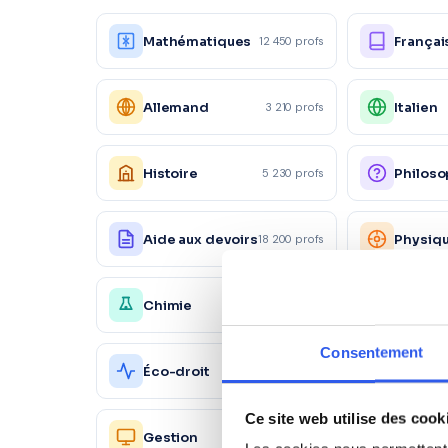
Mathématiques
Françai
12 450 profs
Allemand
Italien
3 210 profs
Histoire
Philoso
5 230 profs
Aide aux devoirs
Physiq
18 200 profs
Chimie
Économ
4 150 profs
Consentement
Action
Éco-droit
1 560 profs
commer
Ce site web utilise des cook
Ressou
Gestion
2 450 profs
Humain