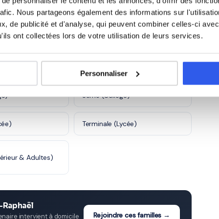
e personnaliser le contenu et les annonces, d'offrir des fonctio
rafic. Nous partageons également des informations sur l'utilisati
, de publicité et d'analyse, qui peuvent combiner celles-ci avec
5 600 profs
ils ont collectées lors de votre utilisation de leurs services.
 à Saint-Raphaël
Personnaliser
ge)
3ème (Collège)
cée)
Terminale (Lycée)
érieur & Adultes)
t-Raphaël
Rejoindre ces familles →
aire intervient à domicile