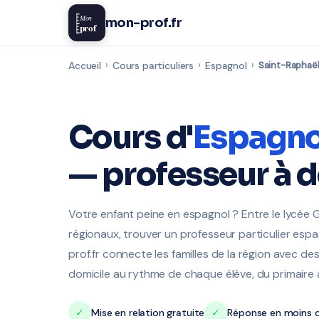
Mon
mon-prof.fr
prof
Accueil
›
Cours particuliers
›
Espagnol
›
Saint-Raphaë
Cours d'
Espagno
— professeur à 
Votre enfant peine en espagnol ? Entre le lycée 
régionaux, trouver un professeur particulier esp
prof.fr connecte les familles de la région avec de
domicile au rythme de chaque élève, du primaire 
✓
Mise en relation gratuite
✓
Réponse en moins d