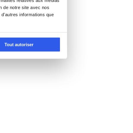
nnalités relatives aux médias
on de notre site avec nos
 d'autres informations que
Tout autoriser