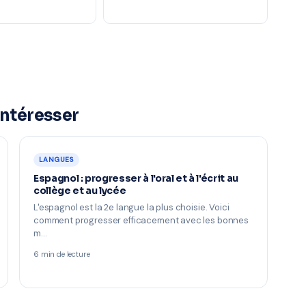
intéresser
LANGUES
Espagnol : progresser à l'oral et à l'écrit au
collège et au lycée
L'espagnol est la 2e langue la plus choisie. Voici
comment progresser efficacement avec les bonnes
m…
6 min de lecture