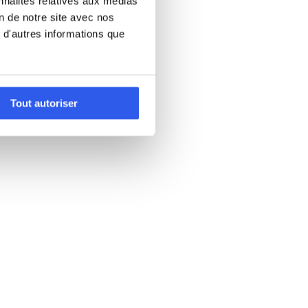
nnalités relatives aux médias
on de notre site avec nos
 d'autres informations que
Tout autoriser