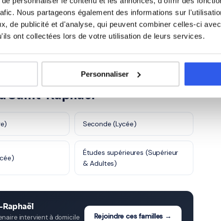
e personnaliser le contenu et les annonces, d'offrir des fonctio
rafic. Nous partageons également des informations sur l'utilisati
rces
Santé et action
1 120 profs
980 profs
, de publicité et d'analyse, qui peuvent combiner celles-ci avec
es
sociale
ils ont collectées lors de votre utilisation de leurs services.
5 600 profs
Personnaliser
 à Saint-Raphaël
ge)
Seconde (Lycée)
Études supérieures (Supérieur
ycée)
& Adultes)
t-Raphaël
Rejoindre ces familles →
aire intervient à domicile