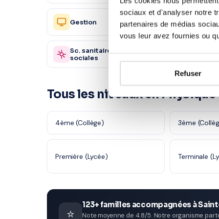
Les cookies nous permettent d
sociaux et d'analyser notre t
Ressou
Gestion
2 450 profs
partenaires de médias sociaux
Humain
vous leur avez fournies ou qu'
Sc. sanitaires et
Autre
870 profs
sociales
Refuser
Tous les niveaux en Physique
4ème (Collège)
3ème (Collè
Première (Lycée)
Terminale (L
123+ familles accompagnées à Sain
⭐
Note moyenne de 4.8/5. Notre organisme parten