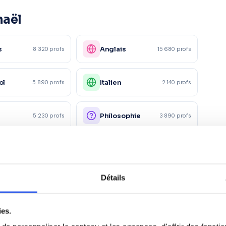
haël
s
Anglais
8 320 profs
15 680 profs
ol
Italien
5 890 profs
2 140 profs
e
Philosophie
5 230 profs
3 890 profs
Physique
x devoirs
18 200 profs
2 340 profs
appliquée
Détails
ie
Droit
4 120 profs
2 890 profs
ies.
Marketing/Mercatique
1 230 profs
1 870 profs
ciale