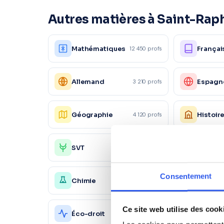
Autres matières à Saint-Rap
Mathématiques
Françai
12 450 profs
Allemand
Espagn
3 210 profs
Géographie
Histoir
4 120 profs
SVT
Aide au
4 560 profs
Consentement
Chimie
Économ
4 150 profs
Ce site web utilise des cook
Action
Éco-droit
1 560 profs
commer