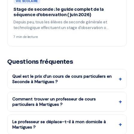
VIE SCOLAIRE
Stage de seconde : le guide complet de la
séquence d'observation (juin 2026)
Depuis peu, tous les élèves de seconde générale et
technologique effectuent un stage d'observation o…
7 min de lecture
Questions fréquentes
Quel est le prix d'un cours de cours particuliers en
+
Seconde à Martigues ?
Les cours de cours particuliers niveau Seconde
reviennent à partir de 17,50€/h après réduction
Comment trouver un professeur de cours
+
particuliers à Martigues ?
d'impôts (soit 35€/h avant déduction). La mise en
relation via mon-prof.fr est gratuite.
Remplissez notre formulaire en 2 minutes. Notre équipe
vous met en relation avec notre organisme partenaire
Le professeur se déplace-t-il à mon domicile à
+
Martigues ?
à Martigues et vous recevez des propositions en moins