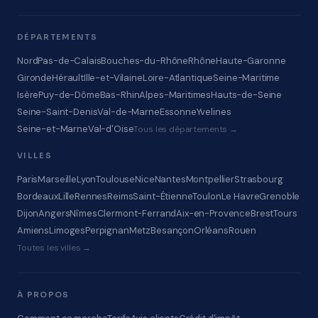
DÉPARTEMENTS
Nord
Pas-de-Calais
Bouches-du-Rhône
Rhône
Haute-Garonne
Gironde
Hérault
Ille-et-Vilaine
Loire-Atlantique
Seine-Maritime
Isère
Puy-de-Dôme
Bas-Rhin
Alpes-Maritimes
Hauts-de-Seine
Seine-Saint-Denis
Val-de-Marne
Essonne
Yvelines
Seine-et-Marne
Val-d'Oise
Tous les départements →
VILLES
Paris
Marseille
Lyon
Toulouse
Nice
Nantes
Montpellier
Strasbourg
Bordeaux
Lille
Rennes
Reims
Saint-Étienne
Toulon
Le Havre
Grenoble
Dijon
Angers
Nîmes
Clermont-Ferrand
Aix-en-Provence
Brest
Tours
Amiens
Limoges
Perpignan
Metz
Besançon
Orléans
Rouen
Toutes les villes →
À PROPOS