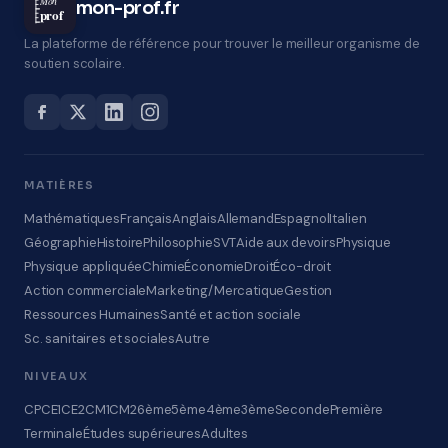
Mon
mon-prof.fr
prof
La plateforme de référence pour trouver le meilleur organisme de
soutien scolaire.
MATIÈRES
Mathématiques
Français
Anglais
Allemand
Espagnol
Italien
Géographie
Histoire
Philosophie
SVT
Aide aux devoirs
Physique
Physique appliquée
Chimie
Économie
Droit
Éco-droit
Action commerciale
Marketing/Mercatique
Gestion
Ressources Humaines
Santé et action sociale
Sc. sanitaires et sociales
Autre
NIVEAUX
CP
CE1
CE2
CM1
CM2
6ème
5ème
4ème
3ème
Seconde
Première
Terminale
Études supérieures
Adultes