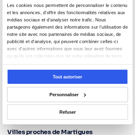
Les cookies nous permettent de personnaliser le contenu
Terminale (Lycée)
et les annonces, d'offrir des fonctionnalités relatives aux
médias sociaux et d'analyser notre trafic. Nous
Études supérieures (Supérieur & Adultes)
partageons également des informations sur l'utilisation de
notre site avec nos partenaires de médias sociaux, de
publicité et d'analyse, qui peuvent combiner celles-ci
Adultes (Supérieur & Adultes)
avec d'autres informations que vous leur avez fournies
ou qu'ils ont collectées lors de votre utilisation de leurs
services.
⭐
Tout autoriser
328+ familles accompagnées à Martigues
Note moyenne de 4.8/5. Notre organisme partenaire
Personnaliser
intervient à domicile à Martigues et alentours.
Rejoindre ces familles →
Refuser
Villes proches de Martigues