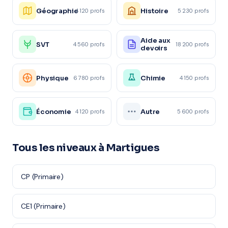
Géographie
Histoire
4 120 profs
5 230 profs
Aide aux
SVT
4 560 profs
18 200 profs
devoirs
Physique
Chimie
6 780 profs
4 150 profs
Économie
Autre
4 120 profs
5 600 profs
Tous les niveaux à Martigues
CP (Primaire)
CE1 (Primaire)