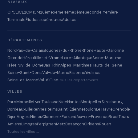
NIVEAUX
CP
CE1
CE2
CM1
CM2
6ème
5ème
4ème
3ème
Seconde
Première
Terminale
Études supérieures
Adultes
DÉPARTEMENTS
Nord
Pas-de-Calais
Bouches-du-Rhône
Rhône
Haute-Garonne
Gironde
Hérault
Ille-et-Vilaine
Loire-Atlantique
Seine-Maritime
Isère
Puy-de-Dôme
Bas-Rhin
Alpes-Maritimes
Hauts-de-Seine
Seine-Saint-Denis
Val-de-Marne
Essonne
Yvelines
Seine-et-Marne
Val-d'Oise
Tous les départements →
VILLES
Paris
Marseille
Lyon
Toulouse
Nice
Nantes
Montpellier
Strasbourg
Bordeaux
Lille
Rennes
Reims
Saint-Étienne
Toulon
Le Havre
Grenoble
Dijon
Angers
Nîmes
Clermont-Ferrand
Aix-en-Provence
Brest
Tours
Amiens
Limoges
Perpignan
Metz
Besançon
Orléans
Rouen
Toutes les villes →