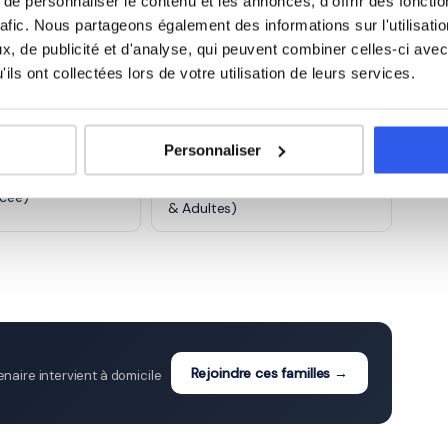
e personnaliser le contenu et les annonces, d'offrir des fonctio
)
CE2 (Primaire)
rafic. Nous partageons également des informations sur l'utilisati
, de publicité et d'analyse, qui peuvent combiner celles-ci avec
e)
6ème (Collège)
ils ont collectées lors de votre utilisation de leurs services.
ge)
3ème (Collège)
Personnaliser
Études supérieures (Supérieur
ycée)
& Adultes)
Rejoindre ces familles →
aire intervient à domicile