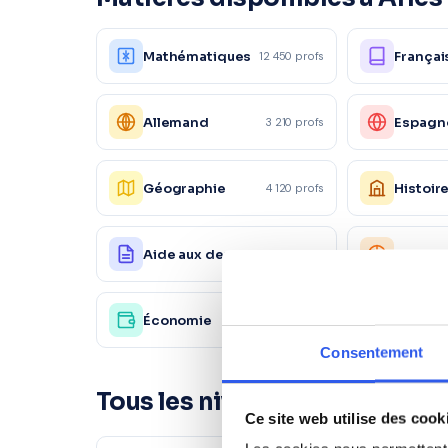
Mathématiques
Françai
12 450 profs
Allemand
Espagn
3 210 profs
Géographie
Histoir
4 120 profs
Aide aux devoirs
Physiq
18 200 profs
Économie
Autre
4 120 profs
Consentement
Tous les niveaux à Arles
Ce site web utilise des cook