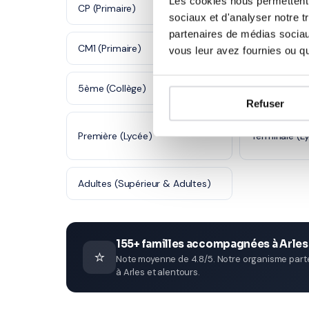
Les cookies nous permettent d
CP (Primaire)
CE1 (Primaire
sociaux et d'analyser notre t
partenaires de médias sociaux
CM1 (Primaire)
CM2 (Primair
vous leur avez fournies ou qu'
5ème (Collège)
4ème (Collè
Refuser
Première (Lycée)
Terminale (L
Adultes (Supérieur & Adultes)
155+ familles accompagnées à Arles
⭐
Note moyenne de 4.8/5. Notre organisme parten
à Arles et alentours.