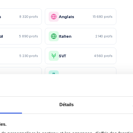
s
Anglais
8 320 profs
15 680 profs
ol
Italien
5 890 profs
2 140 profs
e
SVT
5 230 profs
4 560 profs
ue
Chimie
6 780 profs
4 150 profs
5 600 profs
Détails
ies.