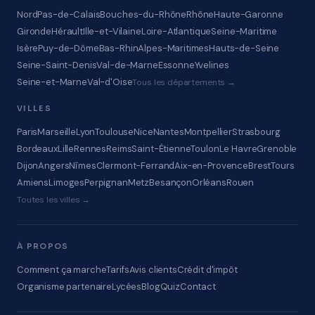
Nord
Pas-de-Calais
Bouches-du-Rhône
Rhône
Haute-Garonne
Gironde
Hérault
Ille-et-Vilaine
Loire-Atlantique
Seine-Maritime
Isère
Puy-de-Dôme
Bas-Rhin
Alpes-Maritimes
Hauts-de-Seine
Seine-Saint-Denis
Val-de-Marne
Essonne
Yvelines
Seine-et-Marne
Val-d'Oise
Tous les départements →
VILLES
Paris
Marseille
Lyon
Toulouse
Nice
Nantes
Montpellier
Strasbourg
Bordeaux
Lille
Rennes
Reims
Saint-Étienne
Toulon
Le Havre
Grenoble
Dijon
Angers
Nîmes
Clermont-Ferrand
Aix-en-Provence
Brest
Tours
Amiens
Limoges
Perpignan
Metz
Besançon
Orléans
Rouen
Toutes les villes →
À PROPOS
Comment ça marche
Tarifs
Avis clients
Crédit d'impôt
Organisme partenaire
Lycées
Blog
Quiz
Contact