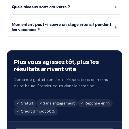
l'élève en confiance.
domicile grâce au crédit d'impôt services à la personne
+
Quels niveaux sont couverts ?
(50%). Notre organisme partenaire est agréé — le
Tous les niveaux : CP au CM2, 6ème à 3ème, Seconde à
crédit d'impôt est disponible dès le premier cours.
Terminale, études supérieures et adultes.
Mon enfant peut-il suivre un stage intensif pendant
+
les vacances ?
Notre organisme partenaire organise des stages
intensifs à chaque période de vacances. Format 1h à 2h
par jour sur 5 jours, avec un objectif de progression
ciblé. À Le Tampon et environs.
Plus vous agissez tôt, plus les
résultats arrivent vite
Demande gratuite en 2 min. Propositions en moins
d'une heure. Premier cours dans la semaine.
✓ Gratuit
✓ Sans engagement
✓ Réponse en 1h
✓ Crédit d'impôt 50%