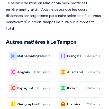
Le service de mise en relation via mon-prof.fr est
entièrement gratuit. Vous ne payez que les cours
dispensés par l'organisme partenaire sélectionné, et vous
bénéficiez d'un crédit d'impôt de 50% sur le montant
total.
Autres matières à Le Tampon
Mathématiques
Français
12 450 profs
8 320 profs
Anglais
Allemand
15 680 profs
3 210 profs
Espagnol
Italien
5 890 profs
2 140 profs
Géographie
Histoire
4 120 profs
5 230 profs