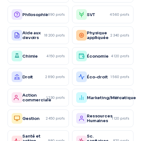
Philosophie
SVT
3 890 profs
4 560 profs
Aide aux
Physique
18 200 profs
2 340 profs
devoirs
appliquée
Chimie
Économie
4 150 profs
4 120 profs
Droit
Éco-droit
2 890 profs
1 560 profs
Action
Marketing/Mercatique
1 230 profs
1 870 profs
commerciale
Ressources
Gestion
2 450 profs
1 120 profs
Humaines
Santé et
Sc.
action
sanitaires
980 profs
870 profs