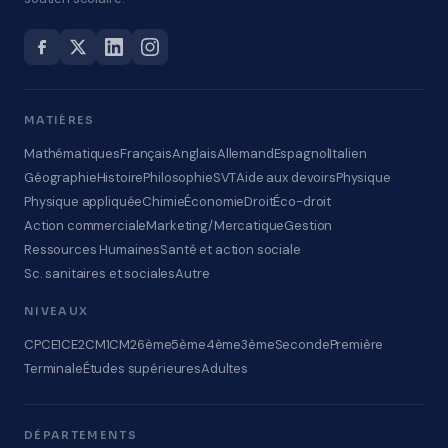
MATIÈRES
Mathématiques
Français
Anglais
Allemand
Espagnol
Italien
Géographie
Histoire
Philosophie
SVT
Aide aux devoirs
Physique
Physique appliquée
Chimie
Économie
Droit
Éco-droit
Action commerciale
Marketing/Mercatique
Gestion
Ressources Humaines
Santé et action sociale
Sc. sanitaires et sociales
Autre
NIVEAUX
CP
CE1
CE2
CM1
CM2
6ème
5ème
4ème
3ème
Seconde
Première
Terminale
Études supérieures
Adultes
DÉPARTEMENTS