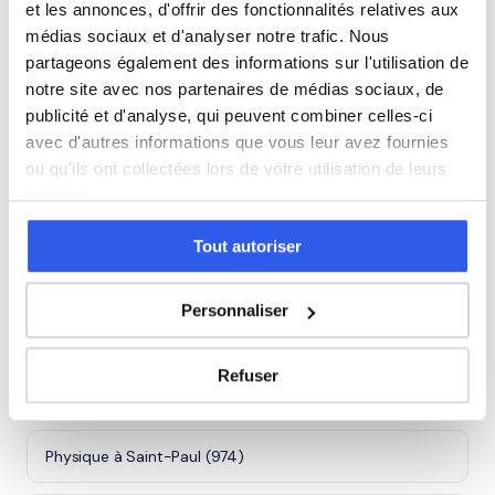
Terminale (Lycée)
et les annonces, d'offrir des fonctionnalités relatives aux
médias sociaux et d'analyser notre trafic. Nous
partageons également des informations sur l'utilisation de
Études supérieures (Supérieur & Adultes)
notre site avec nos partenaires de médias sociaux, de
publicité et d'analyse, qui peuvent combiner celles-ci
avec d'autres informations que vous leur avez fournies
ou qu'ils ont collectées lors de votre utilisation de leurs
⭐
services.
338+ familles accompagnées à Le Tampon
Tout autoriser
Note moyenne de 4.8/5. Notre organisme partenaire
intervient à domicile à Le Tampon et alentours.
Rejoindre ces familles →
Personnaliser
Refuser
Villes proches de Le Tampon
Physique à Saint-Paul (974)