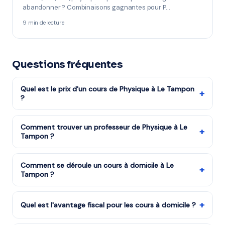
abandonner ? Combinaisons gagnantes pour P…
9 min de lecture
Questions fréquentes
Quel est le prix d'un cours de Physique à Le Tampon
+
?
Les tarifs dépendent de la matière, du niveau et de la
formule choisie. Notre organisme partenaire est agréé
Comment trouver un professeur de Physique à Le
+
Tampon ?
services à la personne : vous bénéficiez du crédit
d'impôt de 50%. Remplissez le formulaire pour recevoir
Remplissez notre formulaire en 2 minutes. Notre équipe
un devis gratuit.
vous met en relation avec notre organisme partenaire
Comment se déroule un cours à domicile à Le
+
Tampon ?
à Le Tampon et vous recevez des propositions en
moins d'une heure. Service gratuit et sans engagement.
Le professeur arrive à votre domicile à Le Tampon avec
tout le matériel nécessaire. La séance dure
+
Quel est l'avantage fiscal pour les cours à domicile ?
généralement 1h à 1h30, dans un cadre familier qui met
L'État rembourse la moitié du coût des cours à