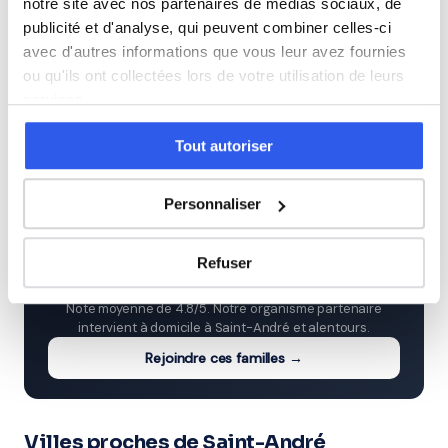
notre site avec nos partenaires de médias sociaux, de
publicité et d'analyse, qui peuvent combiner celles-ci
Première (Lycée)
avec d'autres informations que vous leur avez fournies
ou qu'ils ont collectées lors de votre utilisation de leurs
Terminale (Lycée)
services.
Tout autoriser
Études supérieures (Supérieur & Adultes)
Personnaliser
⭐
Refuser
324+ familles accompagnées à Saint-André
Note moyenne de 4.8/5. Notre organisme partenaire
intervient à domicile à Saint-André et alentours.
Rejoindre ces familles →
Villes proches de Saint-André