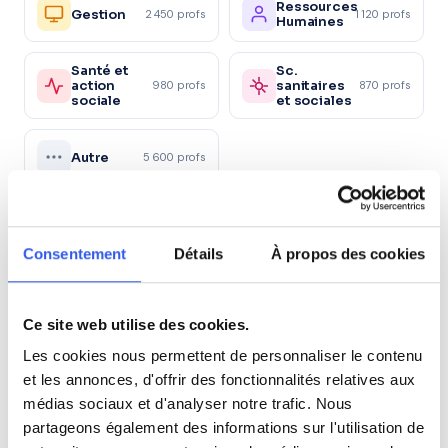
Ressources
Gestion
2 450 profs
1 120 profs
Humaines
Santé et
Sc.
action
sanitaires
980 profs
870 profs
sociale
et sociales
Autre
5 600 profs
Tous les niveaux en Physique à Saint-
André
Consentement
Détails
À propos des cookies
4ème (Collège)
Ce site web utilise des cookies.
Les cookies nous permettent de personnaliser le contenu
3ème (Collège)
et les annonces, d'offrir des fonctionnalités relatives aux
médias sociaux et d'analyser notre trafic. Nous
Seconde (Lycée)
partageons également des informations sur l'utilisation de