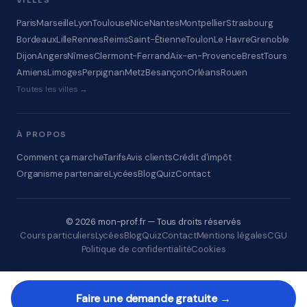
VILLES
Paris
Marseille
Lyon
Toulouse
Nice
Nantes
Montpellier
Strasbourg
Bordeaux
Lille
Rennes
Reims
Saint-Étienne
Toulon
Le Havre
Grenoble
Dijon
Angers
Nîmes
Clermont-Ferrand
Aix-en-Provence
Brest
Tours
Amiens
Limoges
Perpignan
Metz
Besançon
Orléans
Rouen
Toutes les villes →
À PROPOS
Comment ça marche
Tarifs
Avis clients
Crédit d'impôt
Organisme partenaire
Lycées
Blog
Quiz
Contact
© 2026 mon-prof.fr — Tous droits réservés
Cours particuliers
Lycées
Blog
Quiz
Contact
Mentions légales
CGU
Politique de confidentialité
Cookies
Faire une demande gratuite →