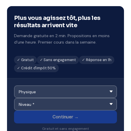
et été. Ces sessions concentrées sont idéales pour
combler des lacunes ou préparer un examen.
Disponibles à Saint-André.
Plus vous agissez tôt, plus les
résultats arrivent vite
Demande gratuite en 2 min. Propositions en moins
d'une heure. Premier cours dans la semaine.
✓ Gratuit
✓ Sans engagement
✓ Réponse en 1h
✓ Crédit d'impôt 50%
Continuer →
Gratuit et sans engagement