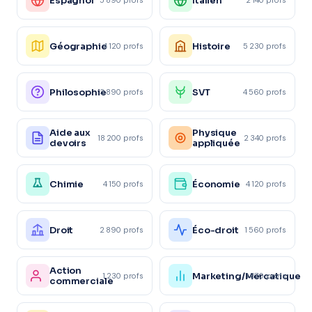
Espagnol
Italien
Géographie
Histoire
4 120 profs
5 230 profs
Philosophie
SVT
3 890 profs
4 560 profs
Aide aux
Physique
18 200 profs
2 340 profs
devoirs
appliquée
Chimie
Économie
4 150 profs
4 120 profs
Droit
Éco-droit
2 890 profs
1 560 profs
Action
Marketing/Mercatique
1 230 profs
1 870 profs
commerciale