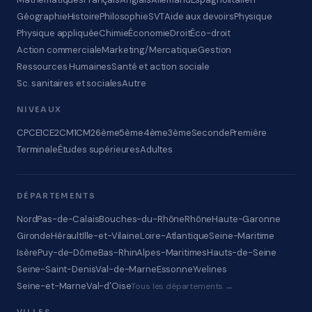
Géographie
Histoire
Philosophie
SVT
Aide aux devoirs
Physique
Physique appliquée
Chimie
Économie
Droit
Éco-droit
Action commerciale
Marketing/Mercatique
Gestion
Ressources Humaines
Santé et action sociale
Sc. sanitaires et sociales
Autre
NIVEAUX
CP
CE1
CE2
CM1
CM2
6ème
5ème
4ème
3ème
Seconde
Première
Terminale
Études supérieures
Adultes
DÉPARTEMENTS
Nord
Pas-de-Calais
Bouches-du-Rhône
Rhône
Haute-Garonne
Gironde
Hérault
Ille-et-Vilaine
Loire-Atlantique
Seine-Maritime
Isère
Puy-de-Dôme
Bas-Rhin
Alpes-Maritimes
Hauts-de-Seine
Seine-Saint-Denis
Val-de-Marne
Essonne
Yvelines
Seine-et-Marne
Val-d'Oise
Tous les départements →