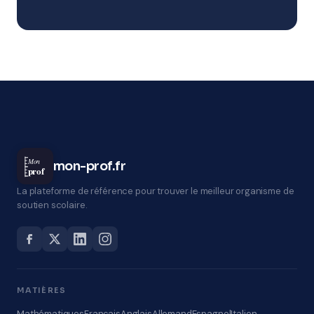
Mon
mon-prof.fr
prof
La plateforme de référence pour trouver le meilleur organisme de
soutien scolaire.
MATIÈRES
Mathématiques
Français
Anglais
Allemand
Espagnol
Italien