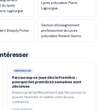
nseignement
Lycée polyvalent Pierre
l du lycée
Lagourgue
ierre Lagourgue
Section d'enseignement
ent Boisjoly Potier
professionnel du Lycée
polyvalent Roland Garros
intéresser
ORIENTATION
Parcoursup se joue dès la Première :
pourquoi les premières semaines sont
décisives
Beaucoup de familles pensent que Parcoursup se
joue en Terminale. En réalité, votre dossier
commence…
11 min de lecture