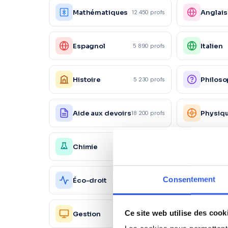
Mathématiques
Anglais
12 450 profs
Espagnol
Italien
5 890 profs
Histoire
Philoso
5 230 profs
Aide aux devoirs
Physiq
18 200 profs
Chimie
Économ
4 150 profs
Action
Consentement
Éco-droit
1 560 profs
commer
Ressou
Ce site web utilise des cook
Gestion
2 450 profs
Humain