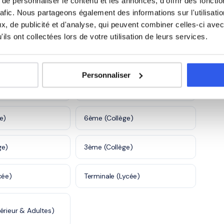
e personnaliser le contenu et les annonces, d'offrir des fonctio
rafic. Nous partageons également des informations sur l'utilisati
5 600 profs
, de publicité et d'analyse, qui peuvent combiner celles-ci avec
ils ont collectées lors de votre utilisation de leurs services.
 à Le Tampon
Personnaliser
)
CE2 (Primaire)
e)
6ème (Collège)
ge)
3ème (Collège)
cée)
Terminale (Lycée)
érieur & Adultes)