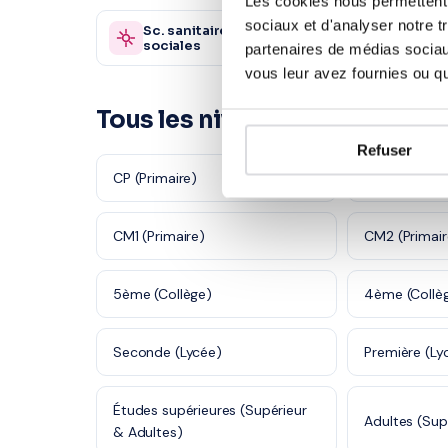
Les cookies nous permettent d
sociaux et d'analyser notre t
Sc. sanitaires et
Autre
870 profs
sociales
partenaires de médias sociaux
vous leur avez fournies ou qu'
Tous les niveaux en Français
Refuser
CP (Primaire)
CE1 (Primaire
CM1 (Primaire)
CM2 (Primair
5ème (Collège)
4ème (Collè
Seconde (Lycée)
Première (Ly
Études supérieures (Supérieur
Adultes (Sup
& Adultes)