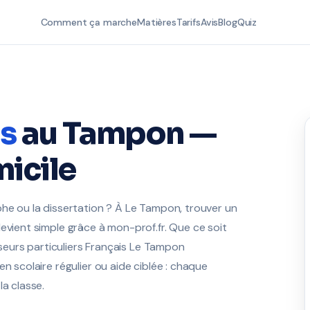
Comment ça marche
Matières
Tarifs
Avis
Blog
Quiz
is
au Tampon —
icile
phe ou la dissertation ? À Le Tampon, trouver un
evient simple grâce à mon-prof.fr. Que ce soit
esseurs particuliers Français Le Tampon
n scolaire régulier ou aide ciblée : chaque
la classe.