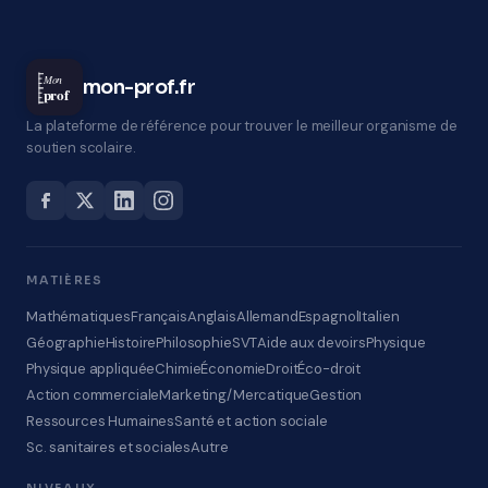
Mon
mon-prof.fr
prof
La plateforme de référence pour trouver le meilleur organisme de
soutien scolaire.
MATIÈRES
Mathématiques
Français
Anglais
Allemand
Espagnol
Italien
Géographie
Histoire
Philosophie
SVT
Aide aux devoirs
Physique
Physique appliquée
Chimie
Économie
Droit
Éco-droit
Action commerciale
Marketing/Mercatique
Gestion
Ressources Humaines
Santé et action sociale
Sc. sanitaires et sociales
Autre