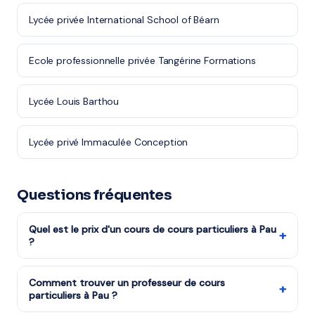
Lycée privée International School of Béarn
Ecole professionnelle privée Tangérine Formations
Lycée Louis Barthou
Lycée privé Immaculée Conception
Questions fréquentes
Quel est le prix d'un cours de cours particuliers à Pau
+
?
Les tarifs dépendent de la matière, du niveau et de la
formule choisie. Notre organisme partenaire est agréé
Comment trouver un professeur de cours
+
particuliers à Pau ?
services à la personne : vous bénéficiez du crédit
d'impôt de 50%. Remplissez le formulaire pour recevoir