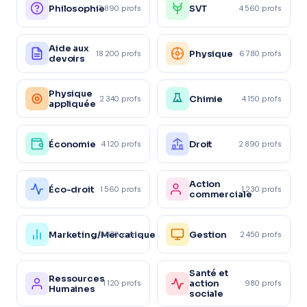
Philosophie
SVT
3 890 profs
4 560 profs
Aide aux
Physique
18 200 profs
6 780 profs
devoirs
Physique
Chimie
2 340 profs
4 150 profs
appliquée
Économie
Droit
4 120 profs
2 890 profs
Action
Éco-droit
1 560 profs
1 230 profs
commerciale
Marketing/Mercatique
Gestion
1 870 profs
2 450 profs
Santé et
Ressources
action
1 120 profs
980 profs
Humaines
sociale