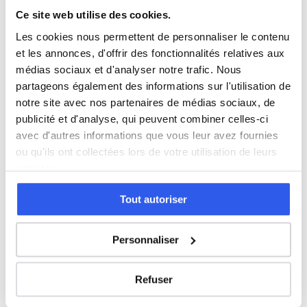
Ce site web utilise des cookies.
Adultes (Supérieur & Adultes)
Les cookies nous permettent de personnaliser le contenu
et les annonces, d'offrir des fonctionnalités relatives aux
médias sociaux et d'analyser notre trafic. Nous
partageons également des informations sur l'utilisation de
⭐
notre site avec nos partenaires de médias sociaux, de
187+ familles accompagnées à Pau
publicité et d'analyse, qui peuvent combiner celles-ci
Note moyenne de 4.8/5. Notre organisme partenaire
avec d'autres informations que vous leur avez fournies
intervient à domicile à Pau et alentours.
ou qu'ils ont collectées lors de votre utilisation de leurs
Rejoindre ces familles →
services.
Tout autoriser
Autres villes dans le 64
Personnaliser
Cours particuliers à Bayonne
Refuser
Cours particuliers à Anglet