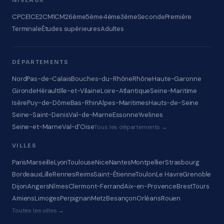
NIVEAUX
CP
CE1
CE2
CM1
CM2
6ème
5ème
4ème
3ème
Seconde
Première
Terminale
Études supérieures
Adultes
DÉPARTEMENTS
Nord
Pas-de-Calais
Bouches-du-Rhône
Rhône
Haute-Garonne
Gironde
Hérault
Ille-et-Vilaine
Loire-Atlantique
Seine-Maritime
Isère
Puy-de-Dôme
Bas-Rhin
Alpes-Maritimes
Hauts-de-Seine
Seine-Saint-Denis
Val-de-Marne
Essonne
Yvelines
Seine-et-Marne
Val-d'Oise
Tous les départements →
VILLES
Paris
Marseille
Lyon
Toulouse
Nice
Nantes
Montpellier
Strasbourg
Bordeaux
Lille
Rennes
Reims
Saint-Étienne
Toulon
Le Havre
Grenoble
Dijon
Angers
Nîmes
Clermont-Ferrand
Aix-en-Provence
Brest
Tours
Amiens
Limoges
Perpignan
Metz
Besançon
Orléans
Rouen
Toutes les villes →