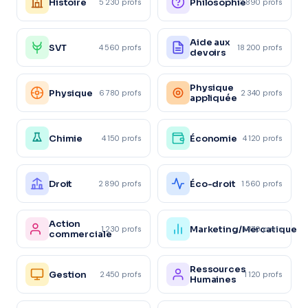
Histoire
Philosophie
5 230 profs
3 890 profs
Aide aux
SVT
4 560 profs
18 200 profs
devoirs
Physique
Physique
6 780 profs
2 340 profs
appliquée
Chimie
Économie
4 150 profs
4 120 profs
Droit
Éco-droit
2 890 profs
1 560 profs
Action
Marketing/Mercatique
1 230 profs
1 870 profs
commerciale
Ressources
Gestion
2 450 profs
1 120 profs
Humaines