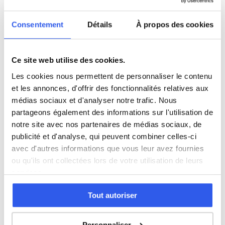
3ème (Collège)
Consentement
Détails
À propos des cookies
Seconde (Lycée)
Ce site web utilise des cookies.
Première (Lycée)
Les cookies nous permettent de personnaliser le contenu
et les annonces, d'offrir des fonctionnalités relatives aux
Terminale (Lycée)
médias sociaux et d'analyser notre trafic. Nous
partageons également des informations sur l'utilisation de
notre site avec nos partenaires de médias sociaux, de
publicité et d'analyse, qui peuvent combiner celles-ci
⭐
avec d'autres informations que vous leur avez fournies
ou qu'ils ont collectées lors de votre utilisation de leurs
187+ familles accompagnées à Pau
services.
Note moyenne de 4.8/5. Notre organisme partenaire
intervient à domicile à Pau et alentours.
Tout autoriser
Rejoindre ces familles →
Personnaliser