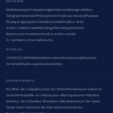
MATIÈRES
Mathématiques
Français
Anglais
Allemand
Espagnol
Italien
Géographie
Histoire
Philosophie
SVT
Aide aux devoirs
Physique
Physique appliquée
Chimie
Économie
Droit
Éco-droit
Action commerciale
Marketing/Mercatique
Gestion
Ressources Humaines
Santé et action sociale
Sc. sanitaires et sociales
Autre
NIVEAUX
CP
CE1
CE2
CM1
CM2
6ème
5ème
4ème
3ème
Seconde
Première
Terminale
Études supérieures
Adultes
DÉPARTEMENTS
Nord
Pas-de-Calais
Bouches-du-Rhône
Rhône
Haute-Garonne
Gironde
Hérault
Ille-et-Vilaine
Loire-Atlantique
Seine-Maritime
Isère
Puy-de-Dôme
Bas-Rhin
Alpes-Maritimes
Hauts-de-Seine
Seine-Saint-Denis
Val-de-Marne
Essonne
Yvelines