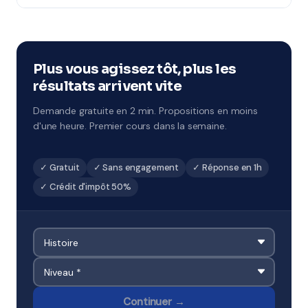
Tout à fait : stages de Toussaint, Noël, février, Pâques
et été. Ces sessions concentrées sont idéales pour
combler des lacunes ou préparer un examen.
Disponibles à Pau.
Plus vous agissez tôt, plus les
résultats arrivent vite
Demande gratuite en 2 min. Propositions en moins
d'une heure. Premier cours dans la semaine.
✓ Gratuit
✓ Sans engagement
✓ Réponse en 1h
✓ Crédit d'impôt 50%
Continuer →