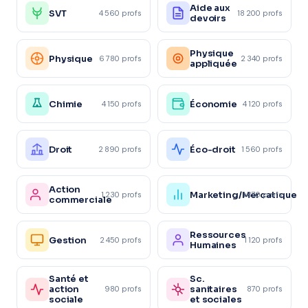
Aide aux
SVT
4 560 profs
18 200 profs
devoirs
Physique
Physique
6 780 profs
2 340 profs
appliquée
Chimie
Économie
4 150 profs
4 120 profs
Droit
Éco-droit
2 890 profs
1 560 profs
Action
Marketing/Mercatique
1 230 profs
1 870 profs
commerciale
Ressources
Gestion
2 450 profs
1 120 profs
Humaines
Santé et
Sc.
action
sanitaires
980 profs
870 profs
sociale
et sociales