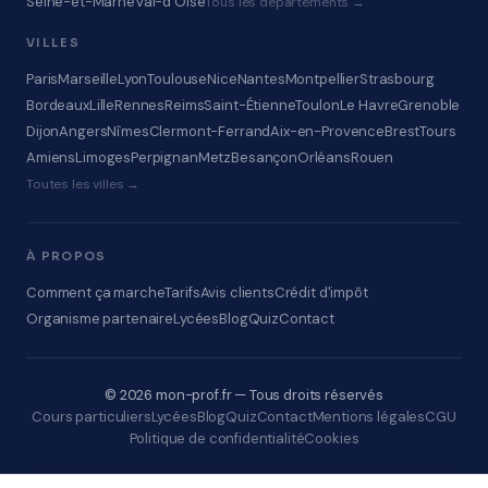
Seine-et-Marne
Val-d'Oise
Tous les départements →
VILLES
Paris
Marseille
Lyon
Toulouse
Nice
Nantes
Montpellier
Strasbourg
Bordeaux
Lille
Rennes
Reims
Saint-Étienne
Toulon
Le Havre
Grenoble
Dijon
Angers
Nîmes
Clermont-Ferrand
Aix-en-Provence
Brest
Tours
Amiens
Limoges
Perpignan
Metz
Besançon
Orléans
Rouen
Toutes les villes →
À PROPOS
Comment ça marche
Tarifs
Avis clients
Crédit d'impôt
Organisme partenaire
Lycées
Blog
Quiz
Contact
© 2026 mon-prof.fr — Tous droits réservés
Cours particuliers
Lycées
Blog
Quiz
Contact
Mentions légales
CGU
Politique de confidentialité
Cookies