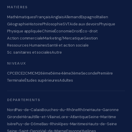
MATIÈRES
Mathématiques
Français
Anglais
Allemand
Espagnol
Italien
Géographie
Histoire
Philosophie
SVT
Aide aux devoirs
Physique
Physique appliquée
Chimie
Économie
Droit
Éco-droit
Action commerciale
Marketing/Mercatique
Gestion
Ressources Humaines
Santé et action sociale
Sc. sanitaires et sociales
Autre
NIVEAUX
CP
CE1
CE2
CM1
CM2
6ème
5ème
4ème
3ème
Seconde
Première
Terminale
Études supérieures
Adultes
DÉPARTEMENTS
Nord
Pas-de-Calais
Bouches-du-Rhône
Rhône
Haute-Garonne
Gironde
Hérault
Ille-et-Vilaine
Loire-Atlantique
Seine-Maritime
Isère
Puy-de-Dôme
Bas-Rhin
Alpes-Maritimes
Hauts-de-Seine
Seine-Saint-Denis
Val-de-Marne
Essonne
Yvelines