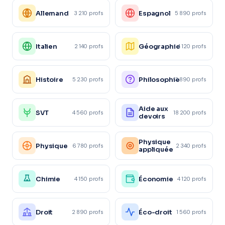
Allemand
Espagnol
3 210 profs
5 890 profs
Italien
Géographie
2 140 profs
4 120 profs
Histoire
Philosophie
5 230 profs
3 890 profs
Aide aux
SVT
4 560 profs
18 200 profs
devoirs
Physique
Physique
6 780 profs
2 340 profs
appliquée
Chimie
Économie
4 150 profs
4 120 profs
Droit
Éco-droit
2 890 profs
1 560 profs