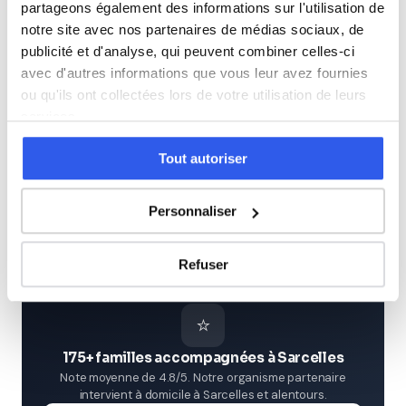
partageons également des informations sur l'utilisation de
Seconde (Lycée)
notre site avec nos partenaires de médias sociaux, de
publicité et d'analyse, qui peuvent combiner celles-ci
avec d'autres informations que vous leur avez fournies
Première (Lycée)
ou qu'ils ont collectées lors de votre utilisation de leurs
services.
Terminale (Lycée)
Tout autoriser
Études supérieures (Supérieur & Adultes)
Personnaliser
Adultes (Supérieur & Adultes)
Refuser
⭐
175+ familles accompagnées à Sarcelles
Note moyenne de 4.8/5. Notre organisme partenaire
intervient à domicile à Sarcelles et alentours.