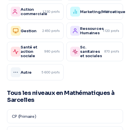
Action
Marketing/Mercatique
1 230 profs
1 870 profs
commerciale
Ressources
Gestion
2 450 profs
1 120 profs
Humaines
Santé et
Sc.
action
sanitaires
980 profs
870 profs
sociale
et sociales
Autre
5 600 profs
Tous les niveaux en Mathématiques à
Sarcelles
CP (Primaire)