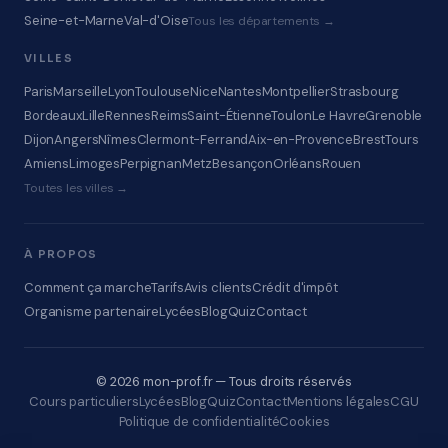
Seine-et-Marne
Val-d'Oise
Tous les départements →
VILLES
Paris
Marseille
Lyon
Toulouse
Nice
Nantes
Montpellier
Strasbourg
Bordeaux
Lille
Rennes
Reims
Saint-Étienne
Toulon
Le Havre
Grenoble
Dijon
Angers
Nîmes
Clermont-Ferrand
Aix-en-Provence
Brest
Tours
Amiens
Limoges
Perpignan
Metz
Besançon
Orléans
Rouen
Toutes les villes →
À PROPOS
Comment ça marche
Tarifs
Avis clients
Crédit d'impôt
Organisme partenaire
Lycées
Blog
Quiz
Contact
© 2026 mon-prof.fr — Tous droits réservés
Cours particuliers
Lycées
Blog
Quiz
Contact
Mentions légales
CGU
Politique de confidentialité
Cookies