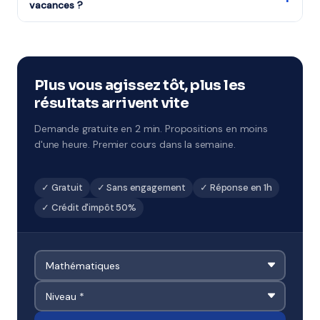
vacances ?
Oui, notre organisme partenaire propose des stages
pendant chaque période de vacances scolaires.
Remise à niveau rapide ou préparation ciblée aux
examens à Sarcelles.
Plus vous agissez tôt, plus les
résultats arrivent vite
Demande gratuite en 2 min. Propositions en moins
d'une heure. Premier cours dans la semaine.
✓ Gratuit
✓ Sans engagement
✓ Réponse en 1h
✓ Crédit d'impôt 50%