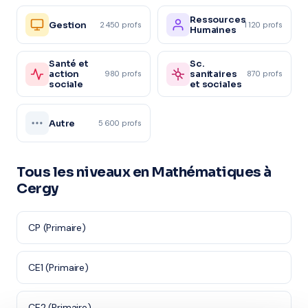
Ressources
Gestion
2 450 profs
1 120 profs
Humaines
Santé et
Sc.
action
sanitaires
980 profs
870 profs
sociale
et sociales
Autre
5 600 profs
Tous les niveaux en Mathématiques à
Cergy
CP (Primaire)
CE1 (Primaire)
CE2 (Primaire)