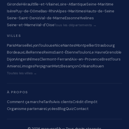
Gironde
Hérault
Ille-et-Vilaine
Loire-Atlantique
Seine-Maritime
Isère
Puy-de-Dôme
Bas-Rhin
Alpes-Maritimes
Hauts-de-Seine
Seine-Saint-Denis
Val-de-Marne
Essonne
Yvelines
Seine-et-Marne
Val-d'Oise
Tous les départements →
VILLES
Paris
Marseille
Lyon
Toulouse
Nice
Nantes
Montpellier
Strasbourg
Bordeaux
Lille
Rennes
Reims
Saint-Étienne
Toulon
Le Havre
Grenoble
Dijon
Angers
Nîmes
Clermont-Ferrand
Aix-en-Provence
Brest
Tours
Amiens
Limoges
Perpignan
Metz
Besançon
Orléans
Rouen
Toutes les villes →
À PROPOS
Comment ça marche
Tarifs
Avis clients
Crédit d'impôt
Organisme partenaire
Lycées
Blog
Quiz
Contact
© 2026 mon-prof.fr — Tous droits réservés