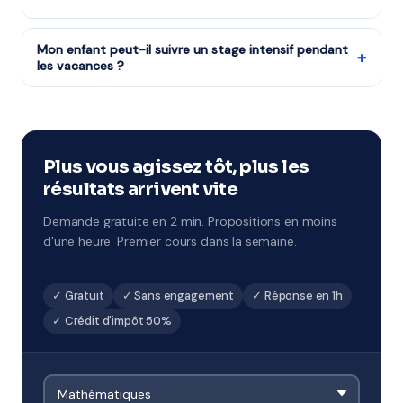
(50%). Notre organisme partenaire est agréé — le
Tous les niveaux : CP au CM2, 6ème à 3ème, Seconde à
crédit d'impôt est disponible dès le premier cours.
Terminale, études supérieures et adultes.
Mon enfant peut-il suivre un stage intensif pendant
+
les vacances ?
Notre organisme partenaire organise des stages
intensifs à chaque période de vacances. Format 1h à 2h
par jour sur 5 jours, avec un objectif de progression
ciblé. À Cergy et environs.
Plus vous agissez tôt, plus les
résultats arrivent vite
Demande gratuite en 2 min. Propositions en moins
d'une heure. Premier cours dans la semaine.
✓ Gratuit
✓ Sans engagement
✓ Réponse en 1h
✓ Crédit d'impôt 50%