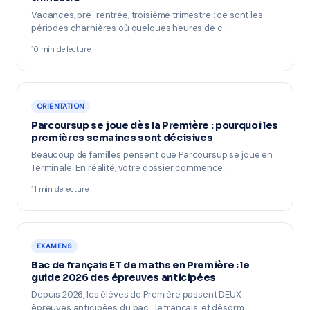
Vacances, pré-rentrée, troisième trimestre : ce sont les
périodes charnières où quelques heures de c…
10 min de lecture
ORIENTATION
Parcoursup se joue dès la Première : pourquoi les
premières semaines sont décisives
Beaucoup de familles pensent que Parcoursup se joue en
Terminale. En réalité, votre dossier commence…
11 min de lecture
EXAMENS
Bac de français ET de maths en Première : le
guide 2026 des épreuves anticipées
Depuis 2026, les élèves de Première passent DEUX
épreuves anticipées du bac : le français, et désorm…