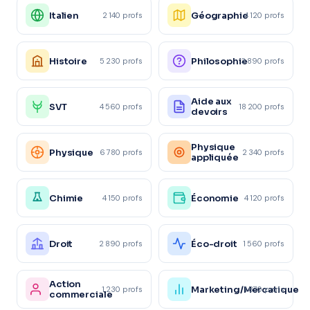
Italien
Géographie
2 140 profs
4 120 profs
Histoire
Philosophie
5 230 profs
3 890 profs
Aide aux
SVT
4 560 profs
18 200 profs
devoirs
Physique
Physique
6 780 profs
2 340 profs
appliquée
Chimie
Économie
4 150 profs
4 120 profs
Droit
Éco-droit
2 890 profs
1 560 profs
Action
Marketing/Mercatique
1 230 profs
1 870 profs
commerciale