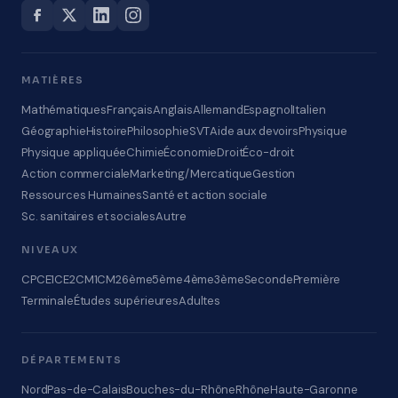
MATIÈRES
Mathématiques
Français
Anglais
Allemand
Espagnol
Italien
Géographie
Histoire
Philosophie
SVT
Aide aux devoirs
Physique
Physique appliquée
Chimie
Économie
Droit
Éco-droit
Action commerciale
Marketing/Mercatique
Gestion
Ressources Humaines
Santé et action sociale
Sc. sanitaires et sociales
Autre
NIVEAUX
CP
CE1
CE2
CM1
CM2
6ème
5ème
4ème
3ème
Seconde
Première
Terminale
Études supérieures
Adultes
DÉPARTEMENTS
Nord
Pas-de-Calais
Bouches-du-Rhône
Rhône
Haute-Garonne