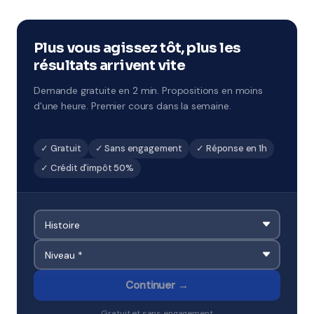
pendant chaque période de vacances scolaires.
Remise à niveau rapide ou préparation ciblée aux
examens à Sarcelles.
Plus vous agissez tôt, plus les
résultats arrivent vite
Demande gratuite en 2 min. Propositions en moins
d'une heure. Premier cours dans la semaine.
✓ Gratuit
✓ Sans engagement
✓ Réponse en 1h
✓ Crédit d'impôt 50%
Continuer →
Gratuit et sans engagement