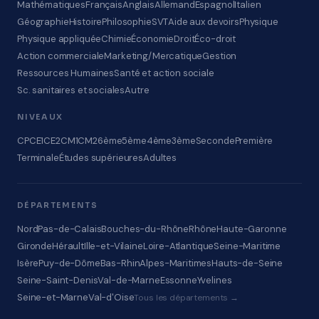
Mathématiques
Français
Anglais
Allemand
Espagnol
Italien
Géographie
Histoire
Philosophie
SVT
Aide aux devoirs
Physique
Physique appliquée
Chimie
Économie
Droit
Éco-droit
Action commerciale
Marketing/Mercatique
Gestion
Ressources Humaines
Santé et action sociale
Sc. sanitaires et sociales
Autre
NIVEAUX
CP
CE1
CE2
CM1
CM2
6ème
5ème
4ème
3ème
Seconde
Première
Terminale
Études supérieures
Adultes
DÉPARTEMENTS
Nord
Pas-de-Calais
Bouches-du-Rhône
Rhône
Haute-Garonne
Gironde
Hérault
Ille-et-Vilaine
Loire-Atlantique
Seine-Maritime
Isère
Puy-de-Dôme
Bas-Rhin
Alpes-Maritimes
Hauts-de-Seine
Seine-Saint-Denis
Val-de-Marne
Essonne
Yvelines
Seine-et-Marne
Val-d'Oise
Tous les départements →