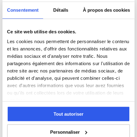
4ème (Collège)
Consentement
Détails
À propos des cookies
3ème (Collège)
Ce site web utilise des cookies.
Seconde (Lycée)
Les cookies nous permettent de personnaliser le contenu
et les annonces, d'offrir des fonctionnalités relatives aux
Première (Lycée)
médias sociaux et d'analyser notre trafic. Nous
partageons également des informations sur l'utilisation de
notre site avec nos partenaires de médias sociaux, de
Terminale (Lycée)
publicité et d'analyse, qui peuvent combiner celles-ci
avec d'autres informations que vous leur avez fournies
ou qu'ils ont collectées lors de votre utilisation de leurs
services.
⭐
175+ familles accompagnées à Sarcelles
Tout autoriser
Note moyenne de 4.8/5. Notre organisme partenaire
intervient à domicile à Sarcelles et alentours.
Personnaliser
Rejoindre ces familles →