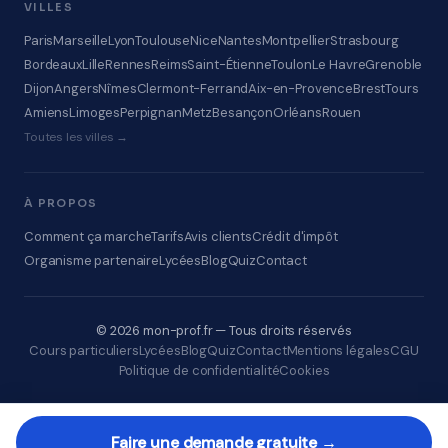
VILLES
Paris
Marseille
Lyon
Toulouse
Nice
Nantes
Montpellier
Strasbourg
Bordeaux
Lille
Rennes
Reims
Saint-Étienne
Toulon
Le Havre
Grenoble
Dijon
Angers
Nîmes
Clermont-Ferrand
Aix-en-Provence
Brest
Tours
Amiens
Limoges
Perpignan
Metz
Besançon
Orléans
Rouen
Toutes les villes →
À PROPOS
Comment ça marche
Tarifs
Avis clients
Crédit d'impôt
Organisme partenaire
Lycées
Blog
Quiz
Contact
© 2026 mon-prof.fr — Tous droits réservés
Cours particuliers
Lycées
Blog
Quiz
Contact
Mentions légales
CGU
Politique de confidentialité
Cookies
Faire une demande gratuite →