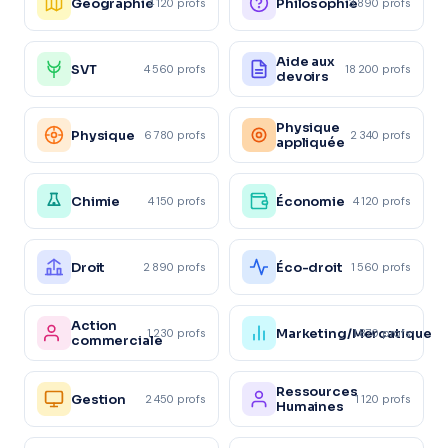
Géographie
Philosophie
4 120 profs
3 890 profs
Aide aux
SVT
4 560 profs
18 200 profs
devoirs
Physique
Physique
6 780 profs
2 340 profs
appliquée
Chimie
Économie
4 150 profs
4 120 profs
Droit
Éco-droit
2 890 profs
1 560 profs
Action
Marketing/Mercatique
1 230 profs
1 870 profs
commerciale
Ressources
Gestion
2 450 profs
1 120 profs
Humaines