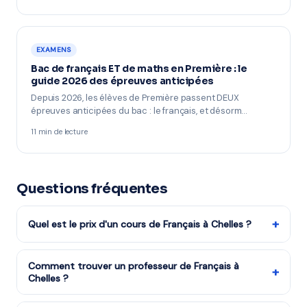
EXAMENS
Bac de français ET de maths en Première : le
guide 2026 des épreuves anticipées
Depuis 2026, les élèves de Première passent DEUX
épreuves anticipées du bac : le français, et désorm…
11 min de lecture
Questions fréquentes
+
Quel est le prix d'un cours de Français à Chelles ?
Les tarifs dépendent de la matière, du niveau et de la
formule choisie. Notre organisme partenaire est agréé
Comment trouver un professeur de Français à
+
Chelles ?
services à la personne : vous bénéficiez du crédit
d'impôt de 50%. Remplissez le formulaire pour recevoir
Remplissez notre formulaire en 2 minutes. Notre équipe