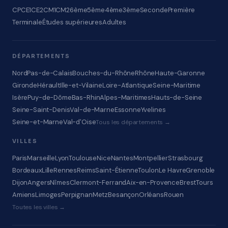
CP
CE1
CE2
CM1
CM2
6ème
5ème
4ème
3ème
Seconde
Première
Terminale
Études supérieures
Adultes
DÉPARTEMENTS
Nord
Pas-de-Calais
Bouches-du-Rhône
Rhône
Haute-Garonne
Gironde
Hérault
Ille-et-Vilaine
Loire-Atlantique
Seine-Maritime
Isère
Puy-de-Dôme
Bas-Rhin
Alpes-Maritimes
Hauts-de-Seine
Seine-Saint-Denis
Val-de-Marne
Essonne
Yvelines
Seine-et-Marne
Val-d'Oise
Tous les départements →
VILLES
Paris
Marseille
Lyon
Toulouse
Nice
Nantes
Montpellier
Strasbourg
Bordeaux
Lille
Rennes
Reims
Saint-Étienne
Toulon
Le Havre
Grenoble
Dijon
Angers
Nîmes
Clermont-Ferrand
Aix-en-Provence
Brest
Tours
Amiens
Limoges
Perpignan
Metz
Besançon
Orléans
Rouen
Toutes les villes →