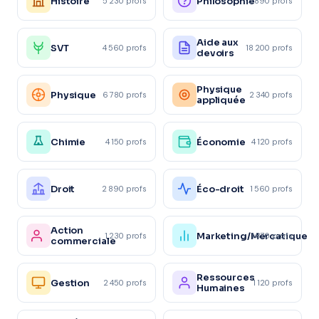
Histoire
Philosophie
5 230 profs
3 890 profs
Aide aux
SVT
4 560 profs
18 200 profs
devoirs
Physique
Physique
6 780 profs
2 340 profs
appliquée
Chimie
Économie
4 150 profs
4 120 profs
Droit
Éco-droit
2 890 profs
1 560 profs
Action
Marketing/Mercatique
1 230 profs
1 870 profs
commerciale
Ressources
Gestion
2 450 profs
1 120 profs
Humaines