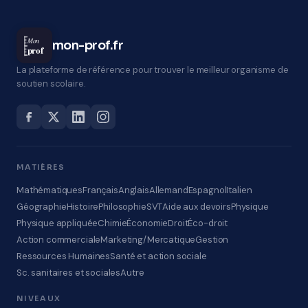
Mon
mon-prof.fr
prof
La plateforme de référence pour trouver le meilleur organisme de
soutien scolaire.
MATIÈRES
Mathématiques
Français
Anglais
Allemand
Espagnol
Italien
Géographie
Histoire
Philosophie
SVT
Aide aux devoirs
Physique
Physique appliquée
Chimie
Économie
Droit
Éco-droit
Action commerciale
Marketing/Mercatique
Gestion
Ressources Humaines
Santé et action sociale
Sc. sanitaires et sociales
Autre
NIVEAUX