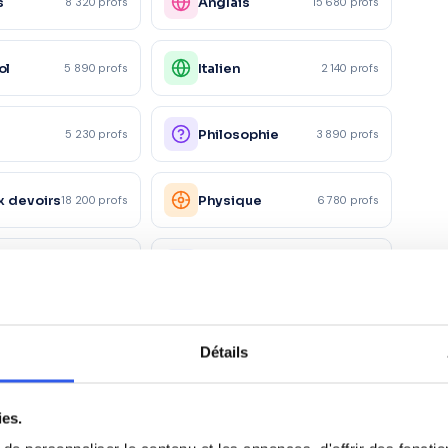
s
Anglais
8 320 profs
15 680 profs
ol
Italien
5 890 profs
2 140 profs
e
Philosophie
5 230 profs
3 890 profs
x devoirs
Physique
18 200 profs
6 780 profs
Droit
4 150 profs
2 890 profs
Marketing/Mercatique
1 230 profs
1 870 profs
ciale
Détails
rces
Santé et action
1 120 profs
980 profs
es
sociale
ies.