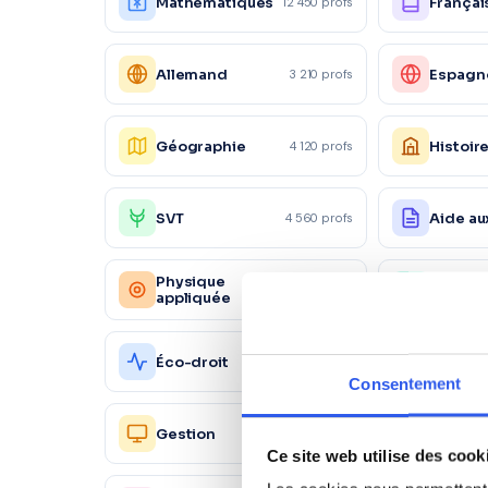
Mathématiques
Françai
12 450 profs
Allemand
Espagn
3 210 profs
Géographie
Histoir
4 120 profs
SVT
Aide au
4 560 profs
Physique
Chimie
2 340 profs
appliquée
Action
Éco-droit
1 560 profs
commer
Consentement
Ressou
Gestion
2 450 profs
Humain
Ce site web utilise des cook