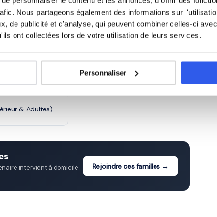
e personnaliser le contenu et les annonces, d'offrir des fonctio
5 600 profs
rafic. Nous partageons également des informations sur l'utilisati
, de publicité et d'analyse, qui peuvent combiner celles-ci avec
ils ont collectées lors de votre utilisation de leurs services.
 à Chelles
Personnaliser
cée)
Terminale (Lycée)
érieur & Adultes)
es
Rejoindre ces familles →
aire intervient à domicile