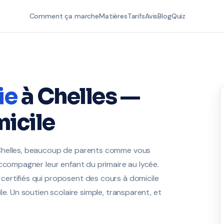
Comment ça marche
Matières
Tarifs
Avis
Blog
Quiz
ie
à Chelles —
icile
 Chelles, beaucoup de parents comme vous
accompagner leur enfant du primaire au lycée.
ertifiés qui proposent des cours à domicile
e. Un soutien scolaire simple, transparent, et