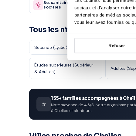
Les cookies nous permettent d
Sc. sanitaires et
Autre
870 profs
sociales
sociaux et d'analyser notre t
partenaires de médias sociaux
vous leur avez fournies ou qu'
Tous les niveaux en Économie
Refuser
Seconde (Lycée)
Première (Ly
Études supérieures (Supérieur
Adultes (Sup
& Adultes)
155+ familles accompagnées à Chell
⭐
Note moyenne de 4.8/5. Notre organisme parten
à Chelles et alentours.