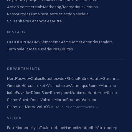
Action commerciale
Marketing/Mercatique
Gestion
Ressources Humaines
Santé et action sociale
Sc. sanitaires et sociales
Autre
NIVEAUX
CP
CE1
CE2
CM1
CM2
6ème
5ème
4ème
3ème
Seconde
Première
Terminale
Études supérieures
Adultes
DÉPARTEMENTS
Nord
Pas-de-Calais
Bouches-du-Rhône
Rhône
Haute-Garonne
Gironde
Hérault
Ille-et-Vilaine
Loire-Atlantique
Seine-Maritime
Isère
Puy-de-Dôme
Bas-Rhin
Alpes-Maritimes
Hauts-de-Seine
Seine-Saint-Denis
Val-de-Marne
Essonne
Yvelines
Seine-et-Marne
Val-d'Oise
Tous les départements →
VILLES
Paris
Marseille
Lyon
Toulouse
Nice
Nantes
Montpellier
Strasbourg