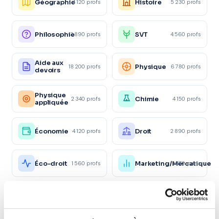
Géographie
Histoire
4 120 profs
5 230 profs
Philosophie
SVT
3 890 profs
4 560 profs
Aide aux
Physique
18 200 profs
6 780 profs
devoirs
Physique
Chimie
2 340 profs
4 150 profs
appliquée
Économie
Droit
4 120 profs
2 890 profs
Éco-droit
Marketing/Mercatique
1 560 profs
1 870 profs
Ressources
Gestion
2 450 profs
1 120 profs
Humaines