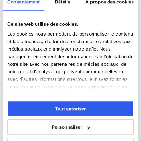
Consentement
Détails
À propos des cookies
Santé et
Sc.
action
sanitaires
980 profs
870 profs
sociale
et sociales
Ce site web utilise des cookies.
Autre
5 600 profs
Les cookies nous permettent de personnaliser le contenu
et les annonces, d'offrir des fonctionnalités relatives aux
médias sociaux et d'analyser notre trafic. Nous
Tous les niveaux en Action commerciale
partageons également des informations sur l'utilisation de
à Chelles
notre site avec nos partenaires de médias sociaux, de
publicité et d'analyse, qui peuvent combiner celles-ci
Première (Lycée)
avec d'autres informations que vous leur avez fournies
ou qu'ils ont collectées lors de votre utilisation de leurs
services.
Terminale (Lycée)
Tout autoriser
Études supérieures (Supérieur & Adultes)
Personnaliser
Adultes (Supérieur & Adultes)