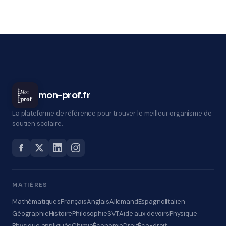
Mon
mon-prof.fr
prof
La plateforme de référence pour trouver le meilleur organisme de
soutien scolaire.
MATIÈRES
Mathématiques
Français
Anglais
Allemand
Espagnol
Italien
Géographie
Histoire
Philosophie
SVT
Aide aux devoirs
Physique
Physique appliquée
Chimie
Économie
Droit
Éco-droit