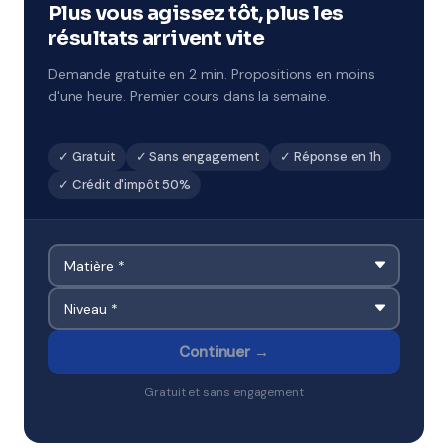
examens à Chelles.
Plus vous agissez tôt, plus les
résultats arrivent vite
Demande gratuite en 2 min. Propositions en moins
d'une heure. Premier cours dans la semaine.
✓ Gratuit
✓ Sans engagement
✓ Réponse en 1h
✓ Crédit d'impôt 50%
Continuer →
Gratuit et sans engagement