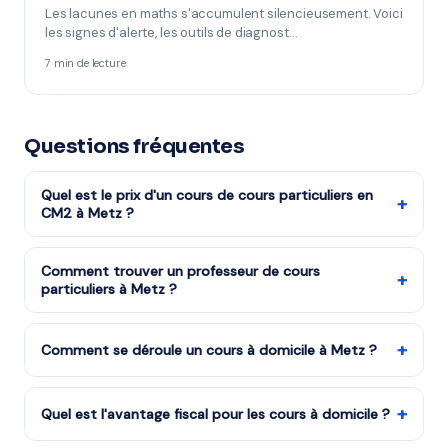
Les lacunes en maths s'accumulent silencieusement. Voici
les signes d'alerte, les outils de diagnost…
7 min de lecture
Questions fréquentes
Quel est le prix d'un cours de cours particuliers en
+
CM2 à Metz ?
Les cours de cours particuliers niveau CM2 reviennent
à partir de 16,00€/h après réduction d'impôts (soit
Comment trouver un professeur de cours
+
particuliers à Metz ?
32€/h avant déduction). La mise en relation via mon-
prof.fr est gratuite.
Remplissez notre formulaire en 2 minutes. Notre équipe
vous met en relation avec notre organisme partenaire
+
Comment se déroule un cours à domicile à Metz ?
à Metz et vous recevez des propositions en moins
Le professeur arrive à votre domicile à Metz avec tout
d'une heure. Service gratuit et sans engagement.
le matériel nécessaire. La séance dure généralement 1h
+
Quel est l'avantage fiscal pour les cours à domicile ?
à 1h30, dans un cadre familier qui met l'élève en