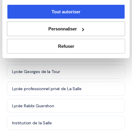
Lycées à Metz
Tout autoriser
Lycée des métiers de l'hôtellerie et de la restauration
Personnaliser
Raymond Mondon
Refuser
Ensemble scolaire Saint-Étienne - Site Anne de Méjanès
(lycée professionnel)
Lycée Georges de la Tour
Lycée professionnel privé de La Salle
Lycée Rabbi Guershon
Institution de la Salle