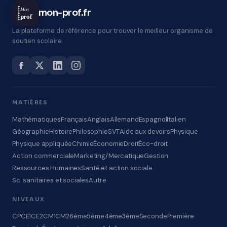
Mon
mon-prof.fr
prof
La plateforme de référence pour trouver le meilleur organisme de
soutien scolaire.
MATIÈRES
Mathématiques
Français
Anglais
Allemand
Espagnol
Italien
Géographie
Histoire
Philosophie
SVT
Aide aux devoirs
Physique
Physique appliquée
Chimie
Économie
Droit
Éco-droit
Action commerciale
Marketing/Mercatique
Gestion
Ressources Humaines
Santé et action sociale
Sc. sanitaires et sociales
Autre
NIVEAUX
CP
CE1
CE2
CM1
CM2
6ème
5ème
4ème
3ème
Seconde
Première