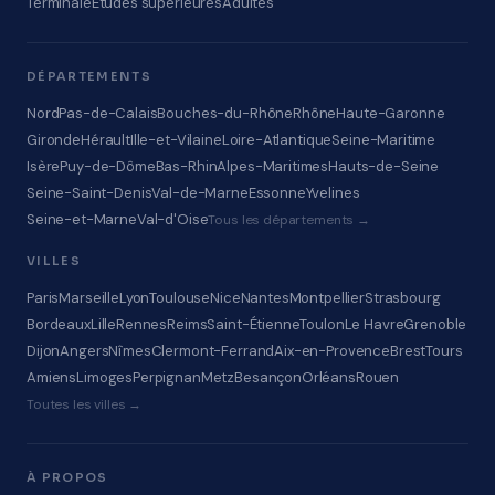
Terminale
Études supérieures
Adultes
DÉPARTEMENTS
Nord
Pas-de-Calais
Bouches-du-Rhône
Rhône
Haute-Garonne
Gironde
Hérault
Ille-et-Vilaine
Loire-Atlantique
Seine-Maritime
Isère
Puy-de-Dôme
Bas-Rhin
Alpes-Maritimes
Hauts-de-Seine
Seine-Saint-Denis
Val-de-Marne
Essonne
Yvelines
Seine-et-Marne
Val-d'Oise
Tous les départements →
VILLES
Paris
Marseille
Lyon
Toulouse
Nice
Nantes
Montpellier
Strasbourg
Bordeaux
Lille
Rennes
Reims
Saint-Étienne
Toulon
Le Havre
Grenoble
Dijon
Angers
Nîmes
Clermont-Ferrand
Aix-en-Provence
Brest
Tours
Amiens
Limoges
Perpignan
Metz
Besançon
Orléans
Rouen
Toutes les villes →
À PROPOS