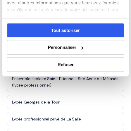
Cours particuliers à Yutz (57)
avec d'autres informations que vous leur avez fournies
ou qu'ils ont collectées lors de votre utilisation de leurs
services.
Cours particuliers à Hayange (57)
Tout autoriser
Lycées à Metz
Personnaliser
Lycée des métiers de l'hôtellerie et de la restauration
Raymond Mondon
Refuser
Ensemble scolaire Saint-Étienne - Site Anne de Méjanès
(lycée professionnel)
Lycée Georges de la Tour
Lycée professionnel privé de La Salle