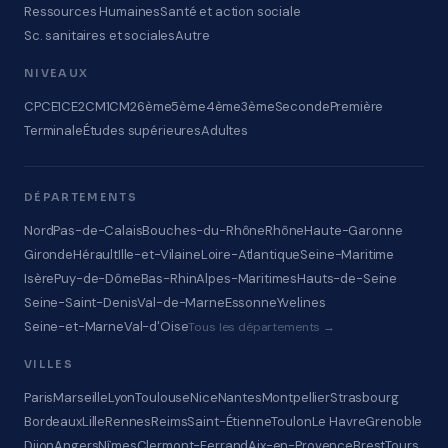
Ressources Humaines
Santé et action sociale
Sc. sanitaires et sociales
Autre
NIVEAUX
CP
CE1
CE2
CM1
CM2
6ème
5ème
4ème
3ème
Seconde
Première
Terminale
Études supérieures
Adultes
DÉPARTEMENTS
Nord
Pas-de-Calais
Bouches-du-Rhône
Rhône
Haute-Garonne
Gironde
Hérault
Ille-et-Vilaine
Loire-Atlantique
Seine-Maritime
Isère
Puy-de-Dôme
Bas-Rhin
Alpes-Maritimes
Hauts-de-Seine
Seine-Saint-Denis
Val-de-Marne
Essonne
Yvelines
Seine-et-Marne
Val-d'Oise
Tous les départements →
VILLES
Paris
Marseille
Lyon
Toulouse
Nice
Nantes
Montpellier
Strasbourg
Bordeaux
Lille
Rennes
Reims
Saint-Étienne
Toulon
Le Havre
Grenoble
Dijon
Angers
Nîmes
Clermont-Ferrand
Aix-en-Provence
Brest
Tours