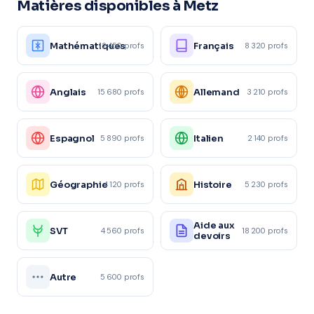
Matières disponibles à Metz
Mathématiques
Français
12 450 profs
8 320 profs
Anglais
Allemand
15 680 profs
3 210 profs
Espagnol
Italien
5 890 profs
2 140 profs
Géographie
Histoire
4 120 profs
5 230 profs
Aide aux
SVT
4 560 profs
18 200 profs
devoirs
Autre
5 600 profs