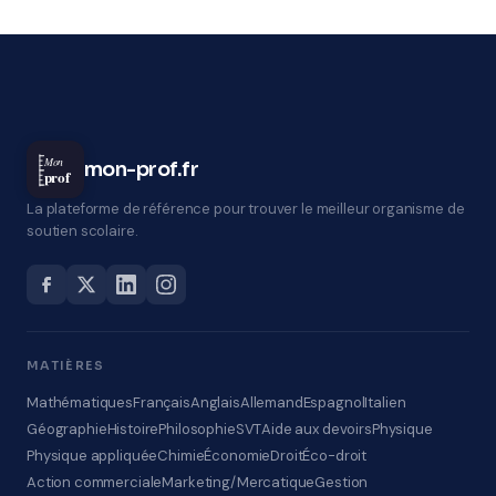
Mon
mon-prof.fr
prof
La plateforme de référence pour trouver le meilleur organisme de
soutien scolaire.
MATIÈRES
Mathématiques
Français
Anglais
Allemand
Espagnol
Italien
Géographie
Histoire
Philosophie
SVT
Aide aux devoirs
Physique
Physique appliquée
Chimie
Économie
Droit
Éco-droit
Action commerciale
Marketing/Mercatique
Gestion