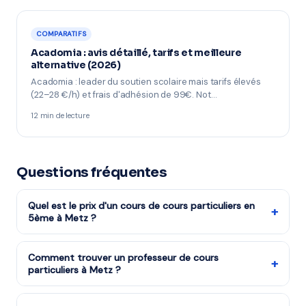
COMPARATIFS
Acadomia : avis détaillé, tarifs et meilleure
alternative (2026)
Acadomia : leader du soutien scolaire mais tarifs élevés
(22–28 €/h) et frais d'adhésion de 99€. Not…
12 min de lecture
Questions fréquentes
Quel est le prix d'un cours de cours particuliers en
+
5ème à Metz ?
Les cours de cours particuliers niveau 5ème reviennent
à partir de 16,00€/h après réduction d'impôts (soit
Comment trouver un professeur de cours
+
particuliers à Metz ?
32€/h avant déduction). La mise en relation via mon-
prof.fr est gratuite.
Remplissez notre formulaire en 2 minutes. Notre équipe