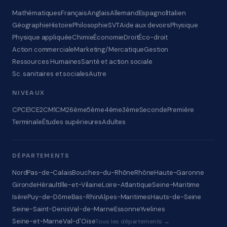
Mathématiques
Français
Anglais
Allemand
Espagnol
Italien
Géographie
Histoire
Philosophie
SVT
Aide aux devoirs
Physique
Physique appliquée
Chimie
Économie
Droit
Éco-droit
Action commerciale
Marketing/Mercatique
Gestion
Ressources Humaines
Santé et action sociale
Sc. sanitaires et sociales
Autre
NIVEAUX
CP
CE1
CE2
CM1
CM2
6ème
5ème
4ème
3ème
Seconde
Première
Terminale
Études supérieures
Adultes
DÉPARTEMENTS
Nord
Pas-de-Calais
Bouches-du-Rhône
Rhône
Haute-Garonne
Gironde
Hérault
Ille-et-Vilaine
Loire-Atlantique
Seine-Maritime
Isère
Puy-de-Dôme
Bas-Rhin
Alpes-Maritimes
Hauts-de-Seine
Seine-Saint-Denis
Val-de-Marne
Essonne
Yvelines
Seine-et-Marne
Val-d'Oise
Tous les départements →