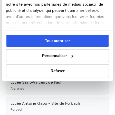
cours à Metz →
notre site avec nos partenaires de médias sociaux, de
publicité et d'analyse, qui peuvent combiner celles-ci
Autres lycées à proximité
avec d'autres informations que vous leur avez fournies
ou qu'ils ont collectées lors de votre utilisation de leurs
Lycée des métiers de l'hôtellerie et de la
services.
restauration Raymond Mondon
Metz
Tout autoriser
Ensemble scolaire Saint-Étienne - Site Anne de
Personnaliser
Méjanès (lycée professionnel)
Metz
Refuser
Lycée Saint-Vincent de Paul
Algrange
Lycée Antoine Gapp - Site de Forbach
Forbach