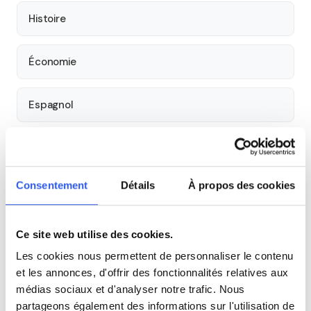
Histoire
Économie
Espagnol
Allemand
Consentement
Détails
À propos des cookies
Cours par niveau
Seconde
Première
Terminale
Ce site web utilise des cookies.
Les cookies nous permettent de personnaliser le contenu
Tous les cours particuliers à Metz
et les annonces, d'offrir des fonctionnalités relatives aux
médias sociaux et d'analyser notre trafic. Nous
Découvrez l'ensemble de notre offre à Metz :
Voir tous les
partageons également des informations sur l'utilisation de