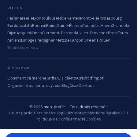
VILLES
Paris
Marseille
Lyon
Toulouse
Nice
Nantes
Montpellier
Strasbourg
Bordeaux
Lille
Rennes
Reims
Saint-Étienne
Toulon
Le Havre
Grenoble
Dijon
Angers
Nîmes
Clermont-Ferrand
Aix-en-Provence
Brest
Tours
Amiens
Limoges
Perpignan
Metz
Besançon
Orléans
Rouen
Toutes les villes →
À PROPOS
Comment ça marche
Tarifs
Avis clients
Crédit d'impôt
Organisme partenaire
Lycées
Blog
Quiz
Contact
© 2026 mon-prof.fr — Tous droits réservés
Cours particuliers
Lycées
Blog
Quiz
Contact
Mentions légales
CGU
Politique de confidentialité
Cookies