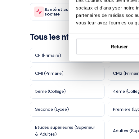
Les cookies nous permettent d
sociaux et d'analyser notre t
Santé et action
Sc. sani
980 profs
sociale
sociale
partenaires de médias sociaux
vous leur avez fournies ou qu'
Tous les niveaux à Castres
Refuser
CP (Primaire)
CE1 (Primaire
CM1 (Primaire)
CM2 (Primair
5ème (Collège)
4ème (Collè
Seconde (Lycée)
Première (Ly
Études supérieures (Supérieur
Adultes (Sup
& Adultes)