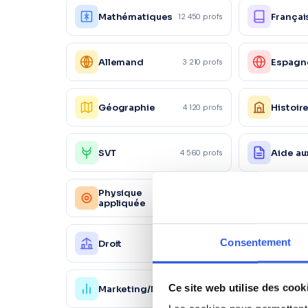
Mathématiques
Françai
12 450 profs
Allemand
Espagn
3 210 profs
Géographie
Histoir
4 120 profs
SVT
Aide au
4 560 profs
Physique
Chimie
2 340 profs
appliquée
Consentement
Droit
Éco-dro
2 890 profs
Ce site web utilise des cook
Marketing/Mercatique
Gestio
1 870 profs