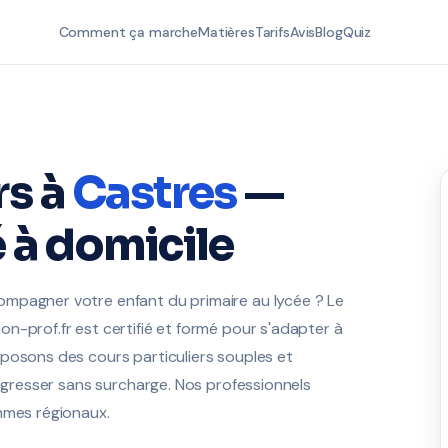
Comment ça marche
Matières
Tarifs
Avis
Blog
Quiz
rs à
Castres
—
 à domicile
mpagner votre enfant du primaire au lycée ? Le
n-prof.fr est certifié et formé pour s'adapter à
posons des cours particuliers souples et
rogresser sans surcharge. Nos professionnels
mmes régionaux.