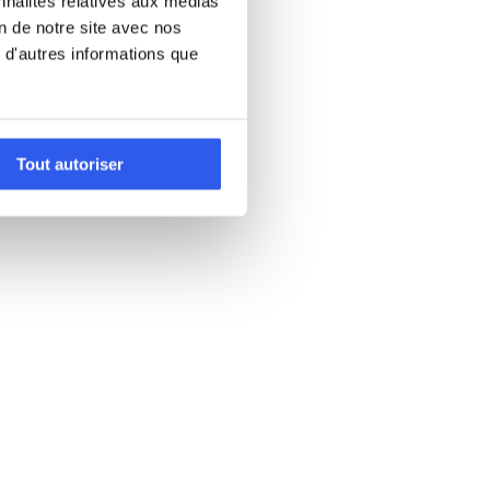
nnalités relatives aux médias
on de notre site avec nos
 d'autres informations que
Tout autoriser