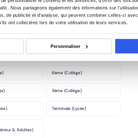
e personnaliser le contenu et les annonces, d'offrir des fonctio
rafic. Nous partageons également des informations sur l'utilisati
taires et
Autre
870 profs
5 600 profs
s
, de publicité et d'analyse, qui peuvent combiner celles-ci avec
ils ont collectées lors de votre utilisation de leurs services.
Personnaliser
)
CE2 (Primaire)
e)
6ème (Collège)
ge)
3ème (Collège)
cée)
Terminale (Lycée)
érieur & Adultes)