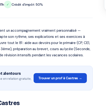
'1h
✓
Crédit d'impôt 50%
ettent un accompagnement vraiment personnalisé —
dapte son rythme, ses explications et ses exercices à
e tout le 81 : aide aux devoirs pour le primaire (CP, CE1,
à 3ème), préparation au brevet, cours au lycée (Seconde,
de révision intensifs pendant les vacances scolaires.
et alentours
Trouver un prof à Castres →
e en relation gratuite,
Castres