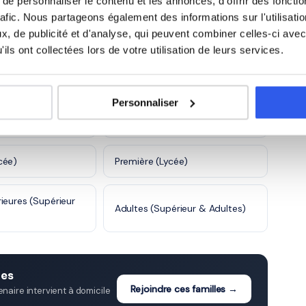
e personnaliser le contenu et les annonces, d'offrir des fonctio
rafic. Nous partageons également des informations sur l'utilisati
5 600 profs
, de publicité et d'analyse, qui peuvent combiner celles-ci avec
ils ont collectées lors de votre utilisation de leurs services.
 à Castres
Personnaliser
ge)
4ème (Collège)
cée)
Première (Lycée)
ieures (Supérieur
Adultes (Supérieur & Adultes)
res
Rejoindre ces familles →
aire intervient à domicile