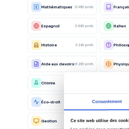
Mathématiques
Françai
12 450 profs
Espagnol
Italien
5 890 profs
Histoire
Philoso
5 230 profs
Aide aux devoirs
Physiq
18 200 profs
Chimie
Économ
4 150 profs
Action
Consentement
Éco-droit
1 560 profs
commer
Ressou
Ce site web utilise des cook
Gestion
2 450 profs
Humain