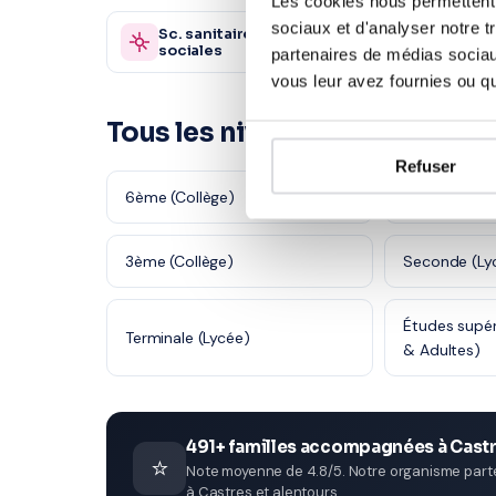
Les cookies nous permettent d
sociaux et d'analyser notre t
Sc. sanitaires et
Autre
870 profs
sociales
partenaires de médias sociaux
vous leur avez fournies ou qu'
Tous les niveaux en Allemand
Refuser
6ème (Collège)
5ème (Collè
3ème (Collège)
Seconde (Ly
Études supér
Terminale (Lycée)
& Adultes)
491+ familles accompagnées à Cast
⭐
Note moyenne de 4.8/5. Notre organisme parten
à Castres et alentours.