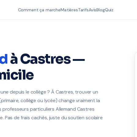
Comment ça marche
Matières
Tarifs
Avis
Blog
Quiz
d
à Castres —
icile
une depuis le collège ? À Castres, trouver un
primaire, collège ou lycée) change vraiment la
s professeurs particuliers Allemand Castres
te. Pas de frais cachés, juste du soutien scolaire