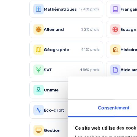
Mathématiques
Françai
12 450 profs
Allemand
Espagn
3 210 profs
Géographie
Histoir
4 120 profs
SVT
Aide au
4 560 profs
Chimie
Économ
4 150 profs
Consentement
Action
Éco-droit
1 560 profs
commer
Ce site web utilise des cook
Ressou
Gestion
2 450 profs
Humain