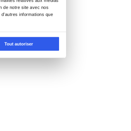
nnalités relatives aux médias
on de notre site avec nos
 d'autres informations que
Tout autoriser