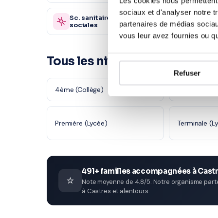
Les cookies nous permettent d
sociaux et d'analyser notre t
Sc. sanitaires et
Autre
870 profs
partenaires de médias sociaux
sociales
vous leur avez fournies ou qu'
Tous les niveaux en Physique
Refuser
4ème (Collège)
3ème (Collè
Première (Lycée)
Terminale (L
491+ familles accompagnées à Cast
⭐
Note moyenne de 4.8/5. Notre organisme parten
à Castres et alentours.