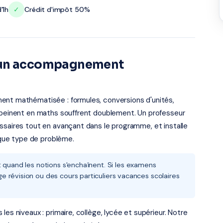
'1h
✓
Crédit d'impôt 50%
i un accompagnement
ent mathématisée : formules, conversions d'unités,
i peinent en maths souffrent doublement. Un professeur
ssaires tout en avançant dans le programme, et installe
que type de problème.
t quand les notions s'enchaînent. Si les examens
 révision ou des cours particuliers vacances scolaires
es niveaux : primaire, collège, lycée et supérieur. Notre