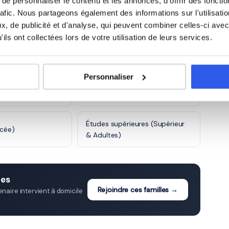
e personnaliser le contenu et les annonces, d'offrir des fonctio
rafic. Nous partageons également des informations sur l'utilisati
5 600 profs
, de publicité et d'analyse, qui peuvent combiner celles-ci avec
ils ont collectées lors de votre utilisation de leurs services.
 à Castres
Personnaliser
ge)
Seconde (Lycée)
Études supérieures (Supérieur
ycée)
& Adultes)
res
Rejoindre ces familles →
aire intervient à domicile