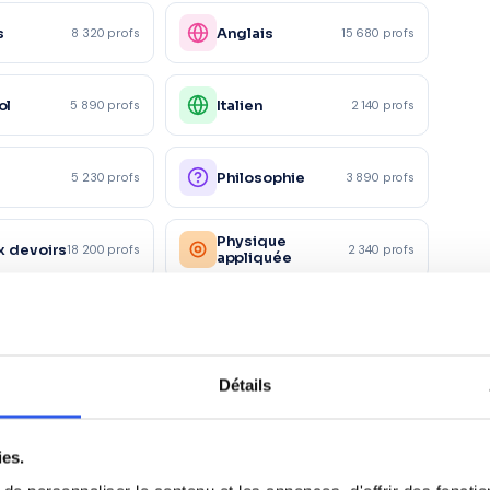
s
Anglais
8 320 profs
15 680 profs
ol
Italien
5 890 profs
2 140 profs
e
Philosophie
5 230 profs
3 890 profs
Physique
x devoirs
18 200 profs
2 340 profs
appliquée
ie
Droit
4 120 profs
2 890 profs
Détails
Marketing/Mercatique
1 230 profs
1 870 profs
ciale
ies.
rces
Santé et action
1 120 profs
980 profs
es
sociale