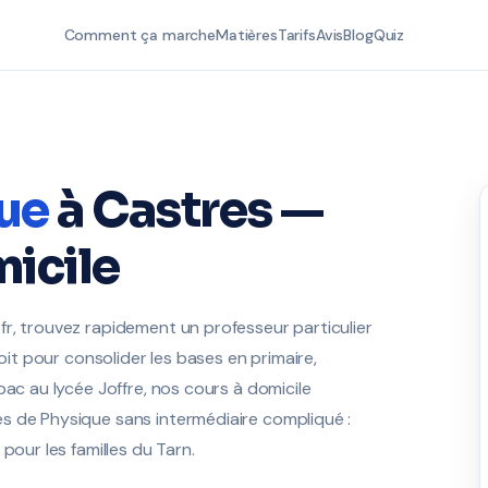
Comment ça marche
Matières
Tarifs
Avis
Blog
Quiz
ue
à Castres —
icile
r, trouvez rapidement un professeur particulier
soit pour consolider les bases en primaire,
bac au lycée Joffre, nos cours à domicile
s de Physique sans intermédiaire compliqué :
pour les familles du Tarn.