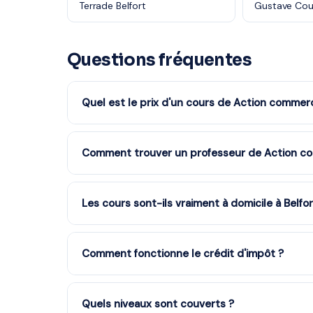
Terrade Belfort
Gustave Cou
Questions fréquentes
Quel est le prix d'un cours de Action commerci
Les tarifs dépendent de la matière, du niveau et de
services à la personne : vous bénéficiez du crédit 
Comment trouver un professeur de Action com
devis gratuit.
Remplissez notre formulaire en 2 minutes. Notre é
partenaire à Belfort et vous recevez des propositio
Les cours sont-ils vraiment à domicile à Belfor
engagement.
Oui, tous les cours sont dispensés à votre domicile
vous aux horaires qui vous conviennent.
Comment fonctionne le crédit d'impôt ?
Les cours à domicile ouvrent droit à 50% de crédit
l'État vous rembourse la moitié du coût de vos cour
Quels niveaux sont couverts ?