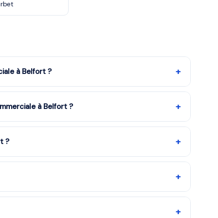
rbet
+
ale à Belfort ?
 la formule choisie. Notre organisme partenaire est agréé
d'impôt de 50%. Remplissez le formulaire pour recevoir un
+
merciale à Belfort ?
quipe vous met en relation avec notre organisme
ns en moins d'une heure. Service gratuit et sans
+
t ?
 à Belfort et dans le 90. Le professeur se déplace chez
+
 d'impôt (article 199 sexdecies du CGI). Concrètement,
s. Notre organisme partenaire est agréé services à la
+