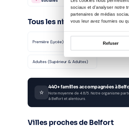
Les cookies nous permettent d
sociales
sociaux et d'analyser notre t
partenaires de médias sociaux
Tous les niveaux en Action c
vous leur avez fournies ou qu'
Première (Lycée)
Terminale (L
Refuser
Adultes (Supérieur & Adultes)
440+ familles accompagnées à Belfo
⭐
Note moyenne de 4.8/5. Notre organisme parten
à Belfort et alentours.
Villes proches de Belfort