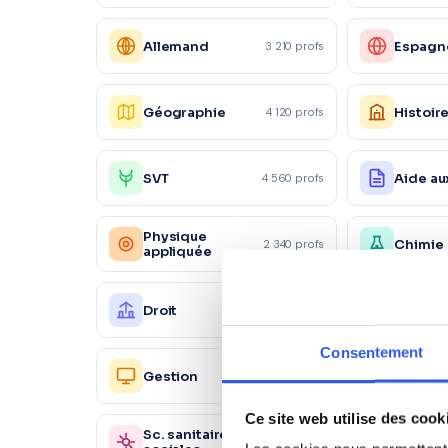
Allemand
Espagn
3 210 profs
Géographie
Histoir
4 120 profs
SVT
Aide au
4 560 profs
Physique
Chimie
2 340 profs
appliquée
Droit
Éco-dro
2 890 profs
Consentement
Ressou
Gestion
2 450 profs
Humain
Ce site web utilise des cook
Sc. sanitaires et
Autre
870 profs