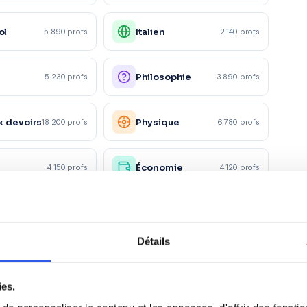
ol
Italien
5 890 profs
2 140 profs
e
Philosophie
5 230 profs
3 890 profs
x devoirs
Physique
18 200 profs
6 780 profs
Économie
4 150 profs
4 120 profs
it
Marketing/Mercatique
1 560 profs
1 870 profs
Détails
rces
Santé et action
1 120 profs
980 profs
es
sociale
ies.
5 600 profs