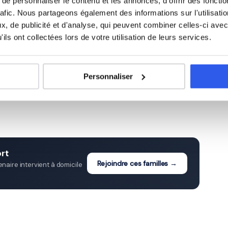
e personnaliser le contenu et les annonces, d'offrir des fonctio
rafic. Nous partageons également des informations sur l'utilisati
, de publicité et d'analyse, qui peuvent combiner celles-ci avec
ommerciale à Belfort
ils ont collectées lors de votre utilisation de leurs services.
Études supérieures (Supérieur
ycée)
Personnaliser
& Adultes)
rt
Rejoindre ces familles →
aire intervient à domicile