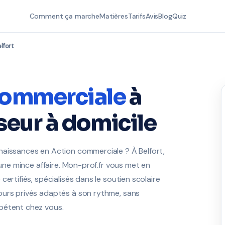
Comment ça marche
Matières
Tarifs
Avis
Blog
Quiz
lfort
commerciale
à
seur à domicile
naissances en Action commerciale ? À Belfort,
 une mince affaire. Mon-prof.fr vous met en
ertifiés, spécialisés dans le soutien scolaire
ours privés adaptés à son rythme, sans
pétent chez vous.