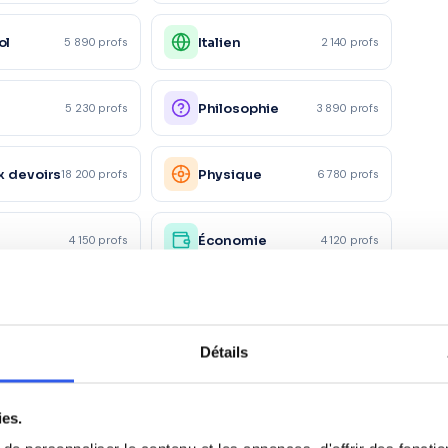
ol
Italien
5 890 profs
2 140 profs
e
Philosophie
5 230 profs
3 890 profs
x devoirs
Physique
18 200 profs
6 780 profs
Économie
4 150 profs
4 120 profs
it
Marketing/Mercatique
1 560 profs
1 870 profs
Détails
rces
Santé et action
1 120 profs
980 profs
es
sociale
ies.
5 600 profs