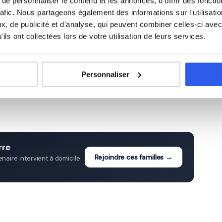
e personnaliser le contenu et les annonces, d'offrir des fonctio
rafic. Nous partageons également des informations sur l'utilisati
, de publicité et d'analyse, qui peuvent combiner celles-ci avec
ommerciale à Auxerre
ils ont collectées lors de votre utilisation de leurs services.
Études supérieures (Supérieur
ycée)
Personnaliser
& Adultes)
rre
Rejoindre ces familles →
aire intervient à domicile