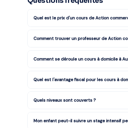
Questions fréquentes
Quel est le prix d'un cours de Action commerc
Les tarifs dépendent de la matière, du niveau et de
services à la personne : vous bénéficiez du crédit 
Comment trouver un professeur de Action co
devis gratuit.
Remplissez notre formulaire en 2 minutes. Notre é
partenaire à Auxerre et vous recevez des propositi
Comment se déroule un cours à domicile à Au
engagement.
Le professeur arrive à votre domicile à Auxerre ave
généralement 1h à 1h30, dans un cadre familier qui 
Quel est l'avantage fiscal pour les cours à dom
L'État rembourse la moitié du coût des cours à dom
(50%). Notre organisme partenaire est agréé — le c
Quels niveaux sont couverts ?
Tous les niveaux : CP au CM2, 6ème à 3ème, Second
Mon enfant peut-il suivre un stage intensif p