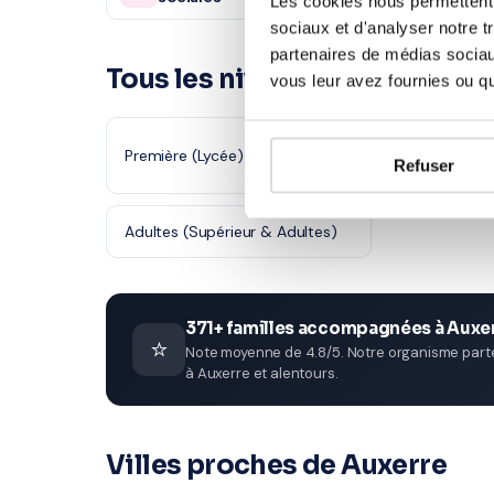
Les cookies nous permettent d
sociaux et d'analyser notre t
partenaires de médias sociaux
Tous les niveaux en Action c
vous leur avez fournies ou qu'
Première (Lycée)
Terminale (L
Refuser
Adultes (Supérieur & Adultes)
371+ familles accompagnées à Auxe
⭐
Note moyenne de 4.8/5. Notre organisme parten
à Auxerre et alentours.
Villes proches de Auxerre