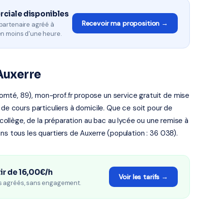
rciale disponibles
Recevoir ma proposition →
partenaire agréé à
en moins d'une heure.
Auxerre
mté, 89), mon-prof.fr propose un service gratuit de mise
 de cours particuliers à domicile. Que ce soit pour de
u collège, de la préparation au bac au lycée ou une remise à
ns tous les quartiers de Auxerre (population : 36 038).
ir de 16,00€/h
Voir les tarifs →
s agréés, sans engagement.