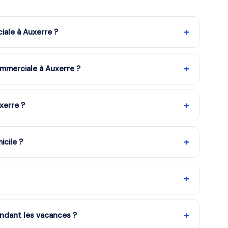
+
iale à Auxerre ?
 la formule choisie. Notre organisme partenaire est agréé
d'impôt de 50%. Remplissez le formulaire pour recevoir un
+
mmerciale à Auxerre ?
quipe vous met en relation avec notre organisme
ons en moins d'une heure. Service gratuit et sans
+
xerre ?
c tout le matériel nécessaire. La séance dure
met l'élève en confiance.
+
icile ?
icile grâce au crédit d'impôt services à la personne
rédit d'impôt est disponible dès le premier cours.
+
e à Terminale, études supérieures et adultes.
+
endant les vacances ?