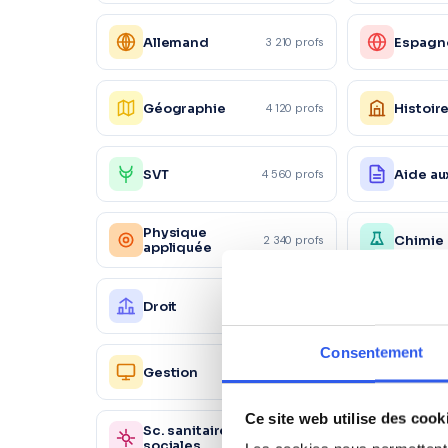
Allemand
Espagn
3 210 profs
Géographie
Histoir
4 120 profs
SVT
Aide au
4 560 profs
Physique
Chimie
2 340 profs
appliquée
Droit
Éco-dro
2 890 profs
Consentement
Ressou
Gestion
2 450 profs
Humain
Ce site web utilise des cook
Sc. sanitaires et
Autre
870 profs
sociales