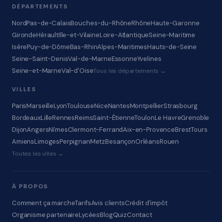
DÉPARTEMENTS
Nord
Pas-de-Calais
Bouches-du-Rhône
Rhône
Haute-Garonne
Gironde
Hérault
Ille-et-Vilaine
Loire-Atlantique
Seine-Maritime
Isère
Puy-de-Dôme
Bas-Rhin
Alpes-Maritimes
Hauts-de-Seine
Seine-Saint-Denis
Val-de-Marne
Essonne
Yvelines
Seine-et-Marne
Val-d'Oise
Tous les départements →
VILLES
Paris
Marseille
Lyon
Toulouse
Nice
Nantes
Montpellier
Strasbourg
Bordeaux
Lille
Rennes
Reims
Saint-Étienne
Toulon
Le Havre
Grenoble
Dijon
Angers
Nîmes
Clermont-Ferrand
Aix-en-Provence
Brest
Tours
Amiens
Limoges
Perpignan
Metz
Besançon
Orléans
Rouen
Toutes les villes →
À PROPOS
Comment ça marche
Tarifs
Avis clients
Crédit d'impôt
Organisme partenaire
Lycées
Blog
Quiz
Contact