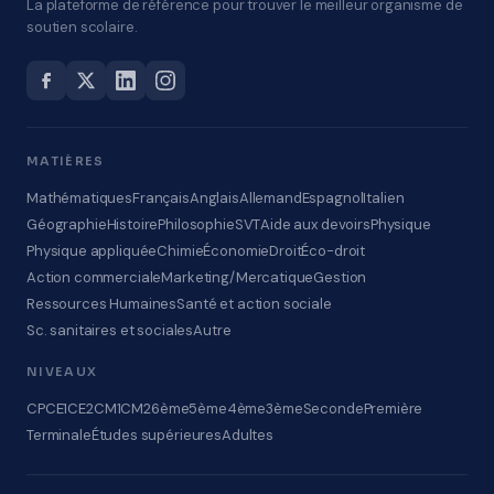
La plateforme de référence pour trouver le meilleur organisme de
soutien scolaire.
MATIÈRES
Mathématiques
Français
Anglais
Allemand
Espagnol
Italien
Géographie
Histoire
Philosophie
SVT
Aide aux devoirs
Physique
Physique appliquée
Chimie
Économie
Droit
Éco-droit
Action commerciale
Marketing/Mercatique
Gestion
Ressources Humaines
Santé et action sociale
Sc. sanitaires et sociales
Autre
NIVEAUX
CP
CE1
CE2
CM1
CM2
6ème
5ème
4ème
3ème
Seconde
Première
Terminale
Études supérieures
Adultes