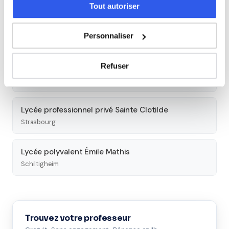
Tout autoriser
Lycée professionnel Haute Bruche
Personnaliser
Schirmeck
Refuser
Lycée professionnel privé Charles de Foucauld
Schiltigheim
Lycée professionnel privé Sainte Clotilde
Strasbourg
Lycée polyvalent Émile Mathis
Schiltigheim
Trouvez votre professeur