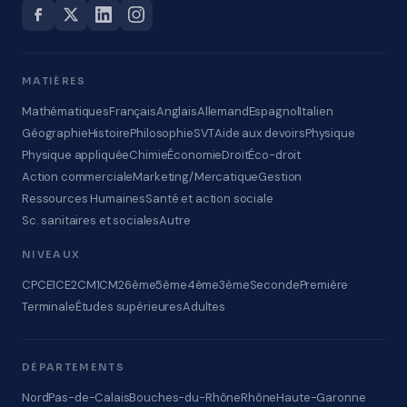
MATIÈRES
Mathématiques
Français
Anglais
Allemand
Espagnol
Italien
Géographie
Histoire
Philosophie
SVT
Aide aux devoirs
Physique
Physique appliquée
Chimie
Économie
Droit
Éco-droit
Action commerciale
Marketing/Mercatique
Gestion
Ressources Humaines
Santé et action sociale
Sc. sanitaires et sociales
Autre
NIVEAUX
CP
CE1
CE2
CM1
CM2
6ème
5ème
4ème
3ème
Seconde
Première
Terminale
Études supérieures
Adultes
DÉPARTEMENTS
Nord
Pas-de-Calais
Bouches-du-Rhône
Rhône
Haute-Garonne