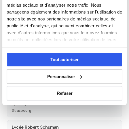
médias sociaux et d'analyser notre trafic. Nous
Études supérieures
partageons également des informations sur l'utilisation de
notre site avec nos partenaires de médias sociaux, de
Tous les cours particuliers à
publicité et d'analyse, qui peuvent combiner celles-ci
Schiltigheim
avec d'autres informations que vous leur avez fournies
ou qu'ils ont collectées lors de votre utilisation de leurs
Découvrez l'ensemble de notre offre à Schiltigheim :
Voir
services.
tous les cours à Schiltigheim →
Tout autoriser
Autres lycées à proximité
Personnaliser
Lycée professionnel privé Charles de Foucauld
Schiltigheim
Refuser
Lycée privé ORT
Strasbourg
Lycée Robert Schuman