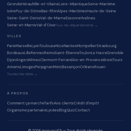
Gironde
Hérault
Ille-et-Vilaine
Loire-Atlantique
Seine-Maritime
Isère
Puy-de-Dôme
Bas-Rhin
Alpes-Maritimes
Hauts-de-Seine
Seine-Saint-Denis
Val-de-Marne
Essonne
Yvelines
Seine-et-Marne
Val-d'Oise
Tous les départements →
VILLES
Paris
Marseille
Lyon
Toulouse
Nice
Nantes
Montpellier
Strasbourg
Bordeaux
Lille
Rennes
Reims
Saint-Étienne
Toulon
Le Havre
Grenoble
Dijon
Angers
Nîmes
Clermont-Ferrand
Aix-en-Provence
Brest
Tours
Amiens
Limoges
Perpignan
Metz
Besançon
Orléans
Rouen
Toutes les villes →
À PROPOS
Comment ça marche
Tarifs
Avis clients
Crédit d'impôt
Organisme partenaire
Lycées
Blog
Quiz
Contact
© 2026 mon-prof.fr — Tous droits réservés