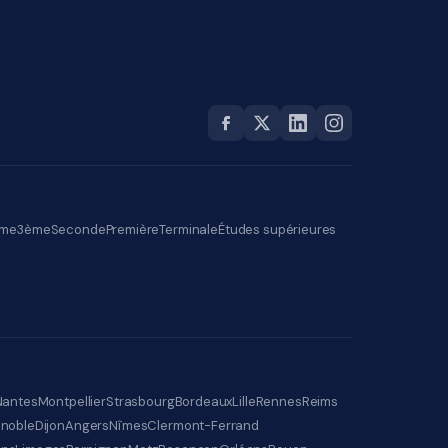
me
3ème
Seconde
Première
Terminale
Études supérieures
Nantes
Montpellier
Strasbourg
Bordeaux
Lille
Rennes
Reims
noble
Dijon
Angers
Nîmes
Clermont-Ferrand