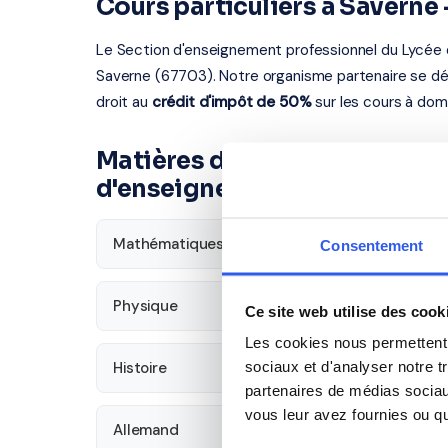
Cours particuliers à Savern
Le Section d'enseignement professionnel du Lycée d
Saverne (67703). Notre organisme partenaire se dé
droit au
crédit d'impôt de 50%
sur les cours à domi
Matières disponibles pour le
d'enseignement professionne
Mathématiques
Français
Consentement
Physique
SVT
Ce site web utilise des cook
Les cookies nous permettent d
sociaux et d'analyser notre t
Histoire
Économie
partenaires de médias sociaux
vous leur avez fournies ou qu'
Allemand