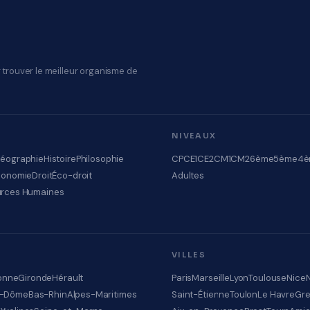
 trouver le meilleur organisme de
NIVEAUX
éographie
Histoire
Philosophie
CP
CE1
CE2
CM1
CM2
6ème
5ème
4è
conomie
Droit
Éco-droit
Adultes
rces Humaines
VILLES
onne
Gironde
Hérault
Paris
Marseille
Lyon
Toulouse
Nice
e-Dôme
Bas-Rhin
Alpes-Maritimes
Saint-Étienne
Toulon
Le Havre
Gre