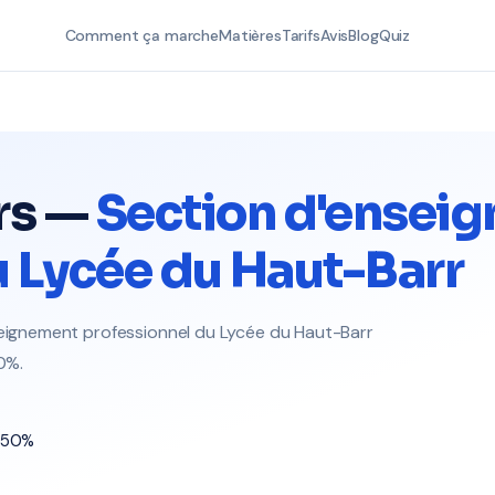
Comment ça marche
Matières
Tarifs
Avis
Blog
Quiz
rs —
Section d'ensei
u Lycée du Haut-Barr
nseignement professionnel du Lycée du Haut-Barr
0%.
t 50%