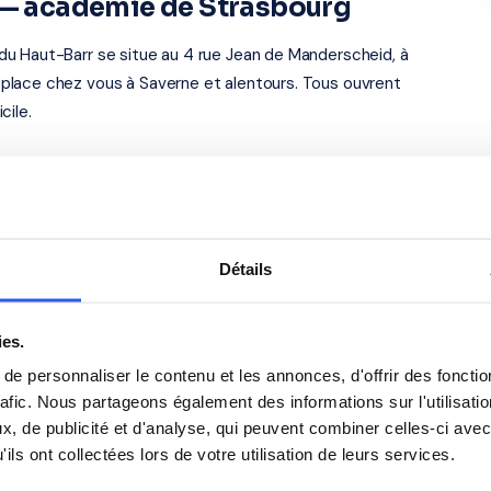
e — académie de Strasbourg
u Haut-Barr se situe au 4 rue Jean de Manderscheid, à
place chez vous à Saverne et alentours. Tous ouvrent
cile.
s élèves du Section
l du Lycée du Haut-Barr
Anglais
Détails
Philosophie
ies.
e personnaliser le contenu et les annonces, d'offrir des fonctio
rafic. Nous partageons également des informations sur l'utilisati
Espagnol
, de publicité et d'analyse, qui peuvent combiner celles-ci avec
ils ont collectées lors de votre utilisation de leurs services.