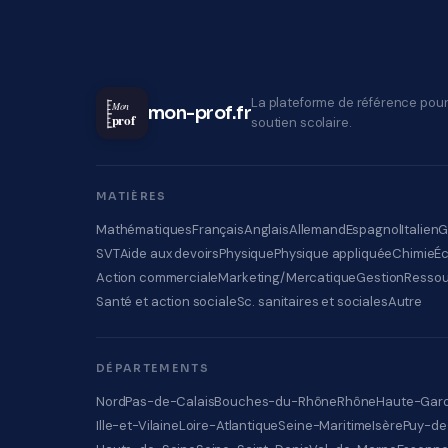
La plateforme de référence pour
Mon
mon-prof.fr
prof
soutien scolaire.
MATIÈRES
Mathématiques
Français
Anglais
Allemand
Espagnol
Italien
G
SVT
Aide aux devoirs
Physique
Physique appliquée
Chimie
É
Action commerciale
Marketing/Mercatique
Gestion
Ressou
Santé et action sociale
Sc. sanitaires et sociales
Autre
DÉPARTEMENTS
Nord
Pas-de-Calais
Bouches-du-Rhône
Rhône
Haute-Gar
Ille-et-Vilaine
Loire-Atlantique
Seine-Maritime
Isère
Puy-d