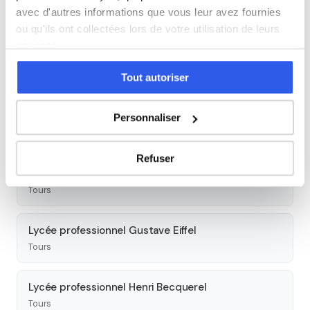
avec d'autres informations que vous leur avez fournies
Autres lycées à proximité
ou qu'ils ont collectées lors de votre utilisation de leurs
services.
Lycée privé Marmoutier
Tours
Tout autoriser
Lycée privé Saint-Grégoire
Personnaliser
Tours
Refuser
Lycée professionnel Victor Laloux
Tours
Lycée professionnel Gustave Eiffel
Tours
Lycée professionnel Henri Becquerel
Tours