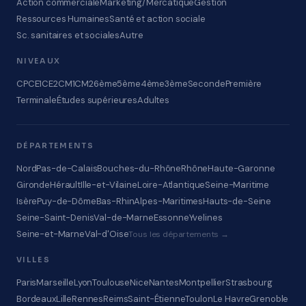
Action commerciale
Marketing/Mercatique
Gestion
Ressources Humaines
Santé et action sociale
Sc. sanitaires et sociales
Autre
NIVEAUX
CP
CE1
CE2
CM1
CM2
6ème
5ème
4ème
3ème
Seconde
Première
Terminale
Études supérieures
Adultes
DÉPARTEMENTS
Nord
Pas-de-Calais
Bouches-du-Rhône
Rhône
Haute-Garonne
Gironde
Hérault
Ille-et-Vilaine
Loire-Atlantique
Seine-Maritime
Isère
Puy-de-Dôme
Bas-Rhin
Alpes-Maritimes
Hauts-de-Seine
Seine-Saint-Denis
Val-de-Marne
Essonne
Yvelines
Seine-et-Marne
Val-d'Oise
Tous les départements →
VILLES
Paris
Marseille
Lyon
Toulouse
Nice
Nantes
Montpellier
Strasbourg
Bordeaux
Lille
Rennes
Reims
Saint-Étienne
Toulon
Le Havre
Grenoble