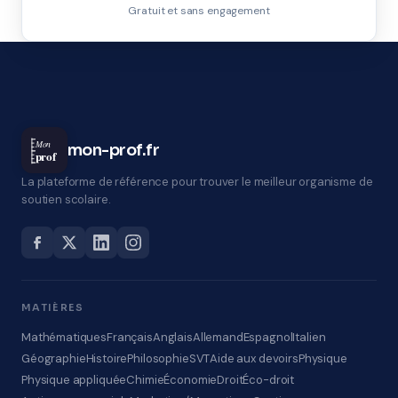
Gratuit et sans engagement
Mon
mon-prof.fr
prof
La plateforme de référence pour trouver le meilleur organisme de
soutien scolaire.
MATIÈRES
Mathématiques
Français
Anglais
Allemand
Espagnol
Italien
Géographie
Histoire
Philosophie
SVT
Aide aux devoirs
Physique
Physique appliquée
Chimie
Économie
Droit
Éco-droit