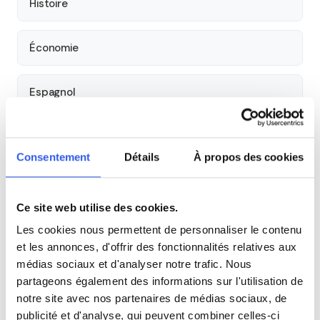
Histoire
Économie
Espagnol
Allemand
Consentement
Détails
À propos des cookies
Cours par niveau
Ce site web utilise des cookies.
Seconde
Première
Terminale
Les cookies nous permettent de personnaliser le contenu
et les annonces, d'offrir des fonctionnalités relatives aux
Tous les cours particuliers à Tours
médias sociaux et d'analyser notre trafic. Nous
partageons également des informations sur l'utilisation de
Découvrez l'ensemble de notre offre à Tours :
Voir tous les
notre site avec nos partenaires de médias sociaux, de
cours à Tours →
publicité et d'analyse, qui peuvent combiner celles-ci