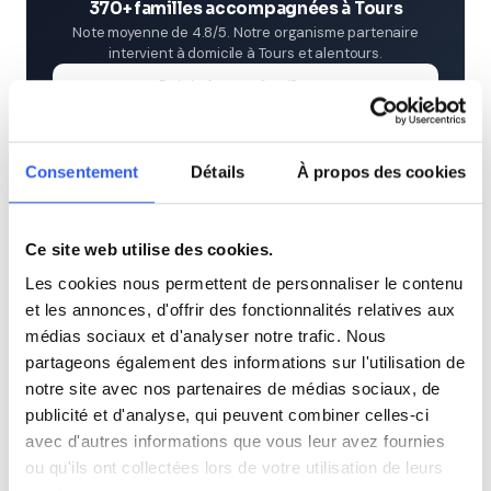
370+ familles accompagnées à Tours
Note moyenne de 4.8/5. Notre organisme partenaire
intervient à domicile à Tours et alentours.
Rejoindre ces familles →
Consentement
Détails
À propos des cookies
Villes proches de Tours
Cours particuliers à Joué-lès-Tours (37)
Ce site web utilise des cookies.
Les cookies nous permettent de personnaliser le contenu
Cours particuliers à Amboise (37)
et les annonces, d'offrir des fonctionnalités relatives aux
médias sociaux et d'analyser notre trafic. Nous
partageons également des informations sur l'utilisation de
Cours particuliers à Saint-Cyr-sur-Loire (37)
notre site avec nos partenaires de médias sociaux, de
publicité et d'analyse, qui peuvent combiner celles-ci
Cours particuliers à Saint-Pierre-des-Corps (37)
avec d'autres informations que vous leur avez fournies
ou qu'ils ont collectées lors de votre utilisation de leurs