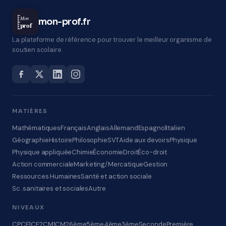
Mon
mon-prof.fr
prof
La plateforme de référence pour trouver le meilleur organisme de
soutien scolaire.
MATIÈRES
Mathématiques
Français
Anglais
Allemand
Espagnol
Italien
Géographie
Histoire
Philosophie
SVT
Aide aux devoirs
Physique
Physique appliquée
Chimie
Économie
Droit
Éco-droit
Action commerciale
Marketing/Mercatique
Gestion
Ressources Humaines
Santé et action sociale
Sc. sanitaires et sociales
Autre
NIVEAUX
CP
CE1
CE2
CM1
CM2
6ème
5ème
4ème
3ème
Seconde
Première