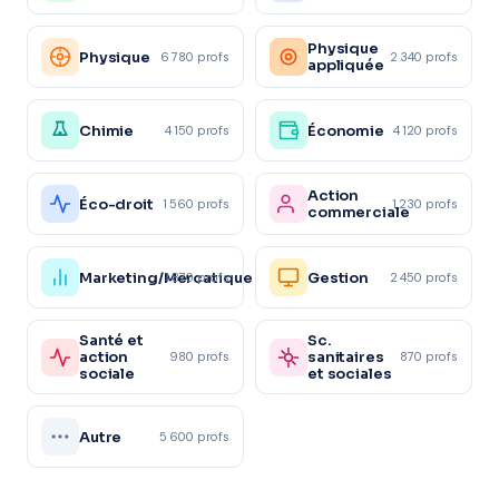
Physique
Physique
6 780 profs
2 340 profs
appliquée
Chimie
Économie
4 150 profs
4 120 profs
Action
Éco-droit
1 560 profs
1 230 profs
commerciale
Marketing/Mercatique
Gestion
1 870 profs
2 450 profs
Santé et
Sc.
action
sanitaires
980 profs
870 profs
sociale
et sociales
Autre
5 600 profs