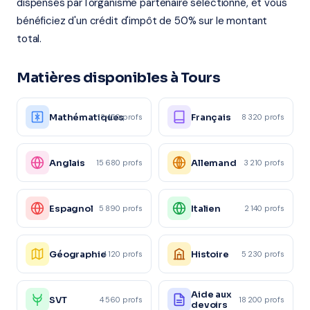
dispensés par l'organisme partenaire sélectionné, et vous
bénéficiez d'un crédit d'impôt de 50% sur le montant
total.
Matières disponibles à Tours
Mathématiques
Français
12 450 profs
8 320 profs
Anglais
Allemand
15 680 profs
3 210 profs
Espagnol
Italien
5 890 profs
2 140 profs
Géographie
Histoire
4 120 profs
5 230 profs
Aide aux
SVT
4 560 profs
18 200 profs
devoirs