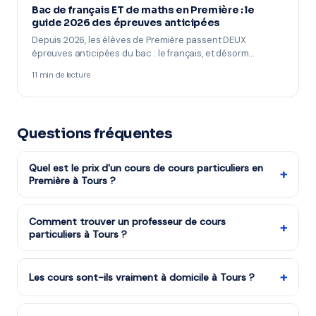
Bac de français ET de maths en Première : le
guide 2026 des épreuves anticipées
Depuis 2026, les élèves de Première passent DEUX
épreuves anticipées du bac : le français, et désorm…
11 min de lecture
Questions fréquentes
Quel est le prix d'un cours de cours particuliers en
+
Première à Tours ?
Les cours de cours particuliers niveau Première
reviennent à partir de 17,50€/h après réduction
Comment trouver un professeur de cours
+
particuliers à Tours ?
d'impôts (soit 35€/h avant déduction). La mise en
relation via mon-prof.fr est gratuite.
Remplissez notre formulaire en 2 minutes. Notre équipe
vous met en relation avec notre organisme partenaire
+
Les cours sont-ils vraiment à domicile à Tours ?
à Tours et vous recevez des propositions en moins
Oui, tous les cours sont dispensés à votre domicile à
d'une heure. Service gratuit et sans engagement.