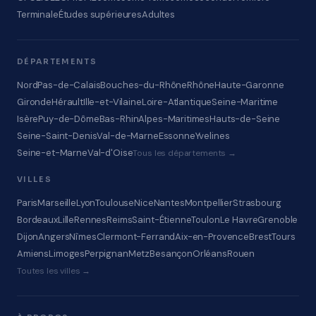
Terminale
Études supérieures
Adultes
DÉPARTEMENTS
Nord
Pas-de-Calais
Bouches-du-Rhône
Rhône
Haute-Garonne
Gironde
Hérault
Ille-et-Vilaine
Loire-Atlantique
Seine-Maritime
Isère
Puy-de-Dôme
Bas-Rhin
Alpes-Maritimes
Hauts-de-Seine
Seine-Saint-Denis
Val-de-Marne
Essonne
Yvelines
Seine-et-Marne
Val-d'Oise
Tous les départements →
VILLES
Paris
Marseille
Lyon
Toulouse
Nice
Nantes
Montpellier
Strasbourg
Bordeaux
Lille
Rennes
Reims
Saint-Étienne
Toulon
Le Havre
Grenoble
Dijon
Angers
Nîmes
Clermont-Ferrand
Aix-en-Provence
Brest
Tours
Amiens
Limoges
Perpignan
Metz
Besançon
Orléans
Rouen
Toutes les villes →