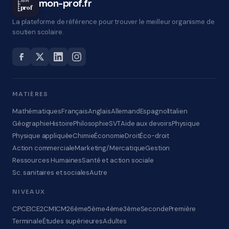
Mon
mon-prof.fr
prof
La plateforme de référence pour trouver le meilleur organisme de
soutien scolaire.
MATIÈRES
Mathématiques
Français
Anglais
Allemand
Espagnol
Italien
Géographie
Histoire
Philosophie
SVT
Aide aux devoirs
Physique
Physique appliquée
Chimie
Économie
Droit
Éco-droit
Action commerciale
Marketing/Mercatique
Gestion
Ressources Humaines
Santé et action sociale
Sc. sanitaires et sociales
Autre
NIVEAUX
CP
CE1
CE2
CM1
CM2
6ème
5ème
4ème
3ème
Seconde
Première
Terminale
Études supérieures
Adultes