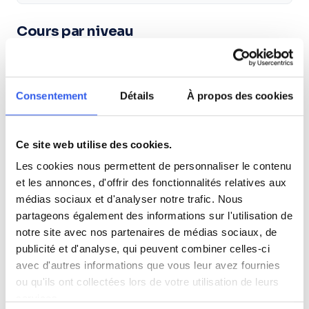
Cours par niveau
Seconde
Première
Terminale
Consentement
Détails
À propos des cookies
Tous les cours particuliers à Besançon
Découvrez l'ensemble de notre offre à Besançon :
Voir
Ce site web utilise des cookies.
tous les cours à Besançon →
Les cookies nous permettent de personnaliser le contenu
et les annonces, d'offrir des fonctionnalités relatives aux
Autres lycées à proximité
médias sociaux et d'analyser notre trafic. Nous
partageons également des informations sur l'utilisation de
Lycée polyvalent Jules Haag
notre site avec nos partenaires de médias sociaux, de
Besançon
publicité et d'analyse, qui peuvent combiner celles-ci
avec d'autres informations que vous leur avez fournies
Lycée professionnel privé Saint-Joseph
ou qu'ils ont collectées lors de votre utilisation de leurs
Besançon
services.