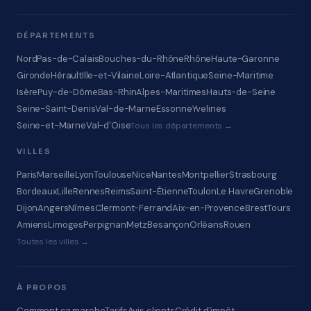
DÉPARTEMENTS
Nord
Pas-de-Calais
Bouches-du-Rhône
Rhône
Haute-Garonne
Gironde
Hérault
Ille-et-Vilaine
Loire-Atlantique
Seine-Maritime
Isère
Puy-de-Dôme
Bas-Rhin
Alpes-Maritimes
Hauts-de-Seine
Seine-Saint-Denis
Val-de-Marne
Essonne
Yvelines
Seine-et-Marne
Val-d'Oise
Tous les départements →
VILLES
Paris
Marseille
Lyon
Toulouse
Nice
Nantes
Montpellier
Strasbourg
Bordeaux
Lille
Rennes
Reims
Saint-Étienne
Toulon
Le Havre
Grenoble
Dijon
Angers
Nîmes
Clermont-Ferrand
Aix-en-Provence
Brest
Tours
Amiens
Limoges
Perpignan
Metz
Besançon
Orléans
Rouen
Toutes les villes →
À PROPOS
Comment ça marche
Tarifs
Avis clients
Crédit d'impôt