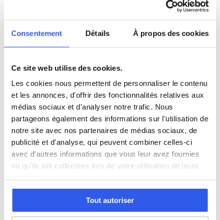
Physique
Consentement
Détails
À propos des cookies
SVT
Ce site web utilise des cookies.
Philosophie
Les cookies nous permettent de personnaliser le contenu
et les annonces, d'offrir des fonctionnalités relatives aux
Histoire
médias sociaux et d'analyser notre trafic. Nous
partageons également des informations sur l'utilisation de
notre site avec nos partenaires de médias sociaux, de
Économie
publicité et d'analyse, qui peuvent combiner celles-ci
avec d'autres informations que vous leur avez fournies
ou qu'ils ont collectées lors de votre utilisation de leurs
Espagnol
services.
Allemand
Tout autoriser