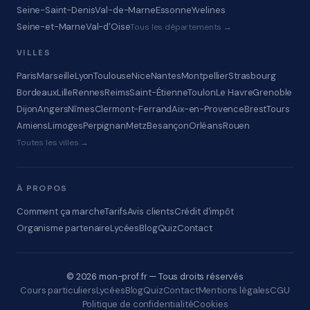
Seine-Saint-Denis
Val-de-Marne
Essonne
Yvelines
Seine-et-Marne
Val-d'Oise
Tous les départements →
VILLES
Paris
Marseille
Lyon
Toulouse
Nice
Nantes
Montpellier
Strasbourg
Bordeaux
Lille
Rennes
Reims
Saint-Étienne
Toulon
Le Havre
Grenoble
Dijon
Angers
Nîmes
Clermont-Ferrand
Aix-en-Provence
Brest
Tours
Amiens
Limoges
Perpignan
Metz
Besançon
Orléans
Rouen
Toutes les villes →
À PROPOS
Comment ça marche
Tarifs
Avis clients
Crédit d'impôt
Organisme partenaire
Lycées
Blog
Quiz
Contact
© 2026 mon-prof.fr — Tous droits réservés
Cours particuliers
Lycées
Blog
Quiz
Contact
Mentions légales
CGU
Politique de confidentialité
Cookies