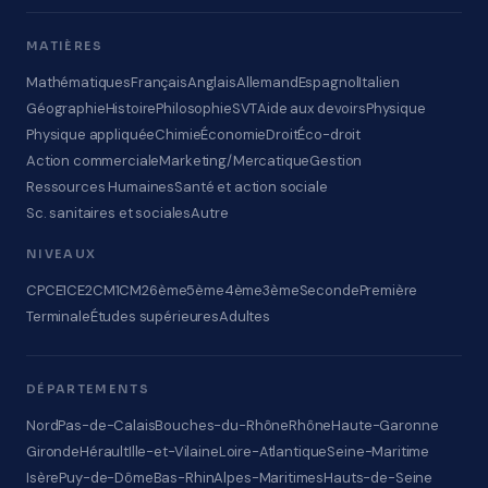
MATIÈRES
Mathématiques
Français
Anglais
Allemand
Espagnol
Italien
Géographie
Histoire
Philosophie
SVT
Aide aux devoirs
Physique
Physique appliquée
Chimie
Économie
Droit
Éco-droit
Action commerciale
Marketing/Mercatique
Gestion
Ressources Humaines
Santé et action sociale
Sc. sanitaires et sociales
Autre
NIVEAUX
CP
CE1
CE2
CM1
CM2
6ème
5ème
4ème
3ème
Seconde
Première
Terminale
Études supérieures
Adultes
DÉPARTEMENTS
Nord
Pas-de-Calais
Bouches-du-Rhône
Rhône
Haute-Garonne
Gironde
Hérault
Ille-et-Vilaine
Loire-Atlantique
Seine-Maritime
Isère
Puy-de-Dôme
Bas-Rhin
Alpes-Maritimes
Hauts-de-Seine