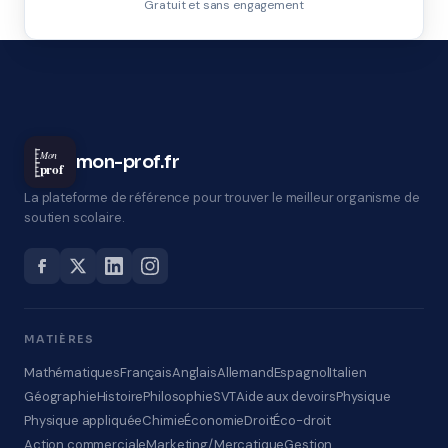
Gratuit et sans engagement
Mon
mon-prof.fr
prof
La plateforme de référence pour trouver le meilleur organisme de
soutien scolaire.
MATIÈRES
Mathématiques
Français
Anglais
Allemand
Espagnol
Italien
Géographie
Histoire
Philosophie
SVT
Aide aux devoirs
Physique
Physique appliquée
Chimie
Économie
Droit
Éco-droit
Action commerciale
Marketing/Mercatique
Gestion