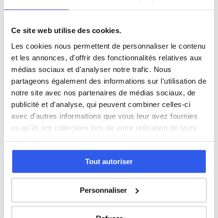
Économie
Ce site web utilise des cookies.
Les cookies nous permettent de personnaliser le contenu
Espagnol
et les annonces, d'offrir des fonctionnalités relatives aux
médias sociaux et d'analyser notre trafic. Nous
Allemand
partageons également des informations sur l'utilisation de
notre site avec nos partenaires de médias sociaux, de
publicité et d'analyse, qui peuvent combiner celles-ci
Cours par niveau
avec d'autres informations que vous leur avez fournies
ou qu'ils ont collectées lors de votre utilisation de leurs
Seconde
Première
Terminale
services.
Tous les cours particuliers à La Seyne-
Tout autoriser
sur-Mer
Personnaliser
Découvrez l'ensemble de notre offre à La Seyne-sur-Mer :
Voir tous les cours à La Seyne-sur-Mer →