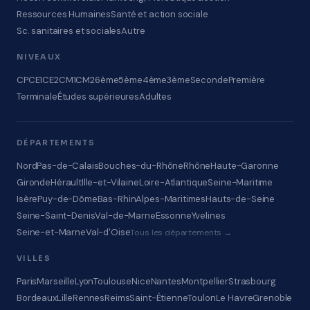
Ressources Humaines
Santé et action sociale
Sc. sanitaires et sociales
Autre
NIVEAUX
CP
CE1
CE2
CM1
CM2
6ème
5ème
4ème
3ème
Seconde
Première
Terminale
Études supérieures
Adultes
DÉPARTEMENTS
Nord
Pas-de-Calais
Bouches-du-Rhône
Rhône
Haute-Garonne
Gironde
Hérault
Ille-et-Vilaine
Loire-Atlantique
Seine-Maritime
Isère
Puy-de-Dôme
Bas-Rhin
Alpes-Maritimes
Hauts-de-Seine
Seine-Saint-Denis
Val-de-Marne
Essonne
Yvelines
Seine-et-Marne
Val-d'Oise
Tous les départements →
VILLES
Paris
Marseille
Lyon
Toulouse
Nice
Nantes
Montpellier
Strasbourg
Bordeaux
Lille
Rennes
Reims
Saint-Étienne
Toulon
Le Havre
Grenoble