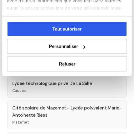
avec d'autres informations que vous leur avez fournies
Lycée général Lapérouse
ou qu'ils ont collectées lors de votre utilisation de leurs
Albi
services.
Section d'enseignement général et technologique
Tout autoriser
du Lycée professionnel privé Sainte-Dominique
Albi
Personnaliser
Lycée général et technologique privé Amboise
Refuser
Albi
Lycée technologique privé De La Salle
Castres
Cité scolaire de Mazamet - Lycée polyvalent Marie-
Antoinette Riess
Mazamet