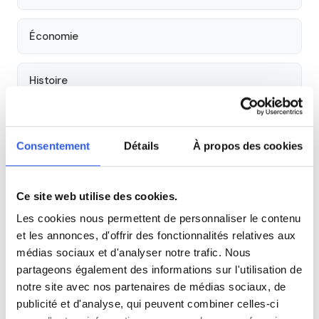
Économie
Histoire
Cours par niveau
Consentement
Détails
À propos des cookies
Seconde
Première
Terminale
Ce site web utilise des cookies.
Tous les cours particuliers à Albi
Les cookies nous permettent de personnaliser le contenu
Découvrez l'ensemble de notre offre à Albi :
Voir tous les
et les annonces, d'offrir des fonctionnalités relatives aux
cours à Albi →
médias sociaux et d'analyser notre trafic. Nous
partageons également des informations sur l'utilisation de
notre site avec nos partenaires de médias sociaux, de
Autres lycées à proximité
publicité et d'analyse, qui peuvent combiner celles-ci