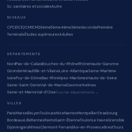
Sc. sanitaires et sociales
Autre
NIVEAUX
CP
CE1
CE2
CM1
CM2
6ème
5ème
4ème
3ème
Seconde
Première
Terminale
Études supérieures
Adultes
DÉPARTEMENTS
Nord
Pas-de-Calais
Bouches-du-Rhône
Rhône
Haute-Garonne
Gironde
Hérault
Ille-et-Vilaine
Loire-Atlantique
Seine-Maritime
Isère
Puy-de-Dôme
Bas-Rhin
Alpes-Maritimes
Hauts-de-Seine
Seine-Saint-Denis
Val-de-Marne
Essonne
Yvelines
Seine-et-Marne
Val-d'Oise
Tous les départements →
VILLES
Paris
Marseille
Lyon
Toulouse
Nice
Nantes
Montpellier
Strasbourg
Bordeaux
Lille
Rennes
Reims
Saint-Étienne
Toulon
Le Havre
Grenoble
Dijon
Angers
Nîmes
Clermont-Ferrand
Aix-en-Provence
Brest
Tours