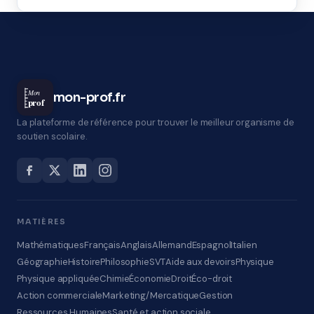
Mon
mon-prof.fr
prof
La plateforme de référence pour trouver le meilleur organisme de
soutien scolaire.
MATIÈRES
Mathématiques
Français
Anglais
Allemand
Espagnol
Italien
Géographie
Histoire
Philosophie
SVT
Aide aux devoirs
Physique
Physique appliquée
Chimie
Économie
Droit
Éco-droit
Action commerciale
Marketing/Mercatique
Gestion
Ressources Humaines
Santé et action sociale