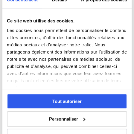
Espagnol
Ce site web utilise des cookies.
Les cookies nous permettent de personnaliser le contenu
Allemand
et les annonces, d'offrir des fonctionnalités relatives aux
médias sociaux et d'analyser notre trafic. Nous
Cours par niveau
partageons également des informations sur l'utilisation de
notre site avec nos partenaires de médias sociaux, de
Seconde
Première
Terminale
publicité et d'analyse, qui peuvent combiner celles-ci
avec d'autres informations que vous leur avez fournies
Études supérieures
ou qu'ils ont collectées lors de votre utilisation de leurs
services.
Tous les cours particuliers à Albi
Tout autoriser
Découvrez l'ensemble de notre offre à Albi :
Voir tous les
cours à Albi →
Personnaliser
Autres lycées à proximité