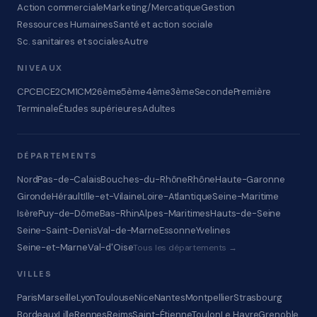
Action commerciale
Marketing/Mercatique
Gestion
Ressources Humaines
Santé et action sociale
Sc. sanitaires et sociales
Autre
NIVEAUX
CP
CE1
CE2
CM1
CM2
6ème
5ème
4ème
3ème
Seconde
Première
Terminale
Études supérieures
Adultes
DÉPARTEMENTS
Nord
Pas-de-Calais
Bouches-du-Rhône
Rhône
Haute-Garonne
Gironde
Hérault
Ille-et-Vilaine
Loire-Atlantique
Seine-Maritime
Isère
Puy-de-Dôme
Bas-Rhin
Alpes-Maritimes
Hauts-de-Seine
Seine-Saint-Denis
Val-de-Marne
Essonne
Yvelines
Seine-et-Marne
Val-d'Oise
Tous les départements →
VILLES
Paris
Marseille
Lyon
Toulouse
Nice
Nantes
Montpellier
Strasbourg
Bordeaux
Lille
Rennes
Reims
Saint-Étienne
Toulon
Le Havre
Grenoble