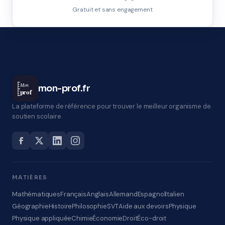
Gratuit et sans engagement
Mon
mon-prof.fr
prof
La plateforme de référence pour trouver le meilleur organisme de
soutien scolaire.
MATIÈRES
Mathématiques
Français
Anglais
Allemand
Espagnol
Italien
Géographie
Histoire
Philosophie
SVT
Aide aux devoirs
Physique
Physique appliquée
Chimie
Économie
Droit
Éco-droit