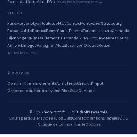
Seine-et-Marne
Val-d'Oise
Tous les départements →
VILLES
Paris
Marseille
Lyon
Toulouse
Nice
Nantes
Montpellier
Strasbourg
Bordeaux
Lille
Rennes
Reims
Saint-Étienne
Toulon
Le Havre
Grenoble
Dijon
Angers
Nîmes
Clermont-Ferrand
Aix-en-Provence
Brest
Tours
Amiens
Limoges
Perpignan
Metz
Besançon
Orléans
Rouen
Toutes les villes →
À PROPOS
Comment ça marche
Tarifs
Avis clients
Crédit d'impôt
Organisme partenaire
Lycées
Blog
Quiz
Contact
© 2026 mon-prof.fr — Tous droits réservés
Cours particuliers
Lycées
Blog
Quiz
Contact
Mentions légales
CGU
Politique de confidentialité
Cookies