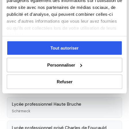
partageons également des informations sur l'utilisation de
notre site avec nos partenaires de médias sociaux, de
Cours par niveau
publicité et d'analyse, qui peuvent combiner celles-ci
avec d'autres informations que vous leur avez fournies
Seconde
Première
Terminale
ou qu'ils ont collectées lors de votre utilisation de leurs
services.
Autres lycées à proximité
Tout autoriser
Lycée privé ORT
Strasbourg
Personnaliser
Lycée Robert Schuman
Refuser
Haguenau
Lycée professionnel Haute Bruche
Schirmeck
Lycée professionnel privé Charles de Foucauld