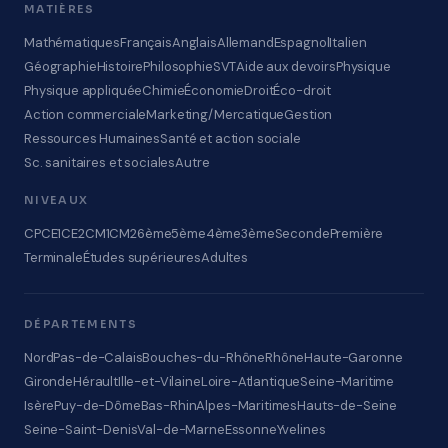
MATIÈRES
Mathématiques
Français
Anglais
Allemand
Espagnol
Italien
Géographie
Histoire
Philosophie
SVT
Aide aux devoirs
Physique
Physique appliquée
Chimie
Économie
Droit
Éco-droit
Action commerciale
Marketing/Mercatique
Gestion
Ressources Humaines
Santé et action sociale
Sc. sanitaires et sociales
Autre
NIVEAUX
CP
CE1
CE2
CM1
CM2
6ème
5ème
4ème
3ème
Seconde
Première
Terminale
Études supérieures
Adultes
DÉPARTEMENTS
Nord
Pas-de-Calais
Bouches-du-Rhône
Rhône
Haute-Garonne
Gironde
Hérault
Ille-et-Vilaine
Loire-Atlantique
Seine-Maritime
Isère
Puy-de-Dôme
Bas-Rhin
Alpes-Maritimes
Hauts-de-Seine
Seine-Saint-Denis
Val-de-Marne
Essonne
Yvelines