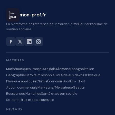
Mon
mon-prof.fr
prof
La plateforme de référence pour trouver le meilleur organisme de
soutien scolaire.
MATIÈRES
Mathématiques
Français
Anglais
Allemand
Espagnol
Italien
Géographie
Histoire
Philosophie
SVT
Aide aux devoirs
Physique
Physique appliquée
Chimie
Économie
Droit
Éco-droit
Action commerciale
Marketing/Mercatique
Gestion
Ressources Humaines
Santé et action sociale
Sc. sanitaires et sociales
Autre
NIVEAUX