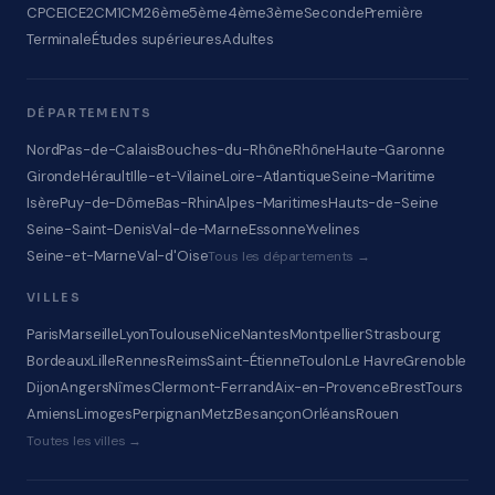
CP
CE1
CE2
CM1
CM2
6ème
5ème
4ème
3ème
Seconde
Première
Terminale
Études supérieures
Adultes
DÉPARTEMENTS
Nord
Pas-de-Calais
Bouches-du-Rhône
Rhône
Haute-Garonne
Gironde
Hérault
Ille-et-Vilaine
Loire-Atlantique
Seine-Maritime
Isère
Puy-de-Dôme
Bas-Rhin
Alpes-Maritimes
Hauts-de-Seine
Seine-Saint-Denis
Val-de-Marne
Essonne
Yvelines
Seine-et-Marne
Val-d'Oise
Tous les départements →
VILLES
Paris
Marseille
Lyon
Toulouse
Nice
Nantes
Montpellier
Strasbourg
Bordeaux
Lille
Rennes
Reims
Saint-Étienne
Toulon
Le Havre
Grenoble
Dijon
Angers
Nîmes
Clermont-Ferrand
Aix-en-Provence
Brest
Tours
Amiens
Limoges
Perpignan
Metz
Besançon
Orléans
Rouen
Toutes les villes →