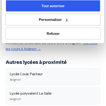
Tout autoriser
Seconde
Première
Terminale
Études supérieures
Personnaliser
Tous les cours particuliers à Avignon
Refuser
Découvrez l'ensemble de notre offre à Avignon :
Voir tous
les cours à Avignon →
Autres lycées à proximité
Lycée Louis Pasteur
Avignon
Lycée polyvalent La Salle
Avignon