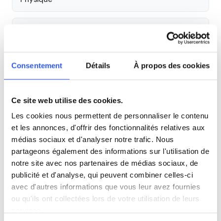
SVT
Philosophie
Consentement
Détails
À propos des cookies
Histoire
Ce site web utilise des cookies.
Les cookies nous permettent de personnaliser le contenu
Économie
et les annonces, d'offrir des fonctionnalités relatives aux
médias sociaux et d'analyser notre trafic. Nous
partageons également des informations sur l'utilisation de
Espagnol
notre site avec nos partenaires de médias sociaux, de
publicité et d'analyse, qui peuvent combiner celles-ci
Allemand
avec d'autres informations que vous leur avez fournies
ou qu'ils ont collectées lors de votre utilisation de leurs
services.
Cours par niveau