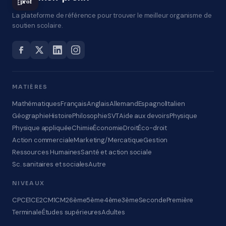
prof
La plateforme de référence pour trouver le meilleur organisme de
soutien scolaire.
MATIÈRES
Mathématiques
Français
Anglais
Allemand
Espagnol
Italien
Géographie
Histoire
Philosophie
SVT
Aide aux devoirs
Physique
Physique appliquée
Chimie
Économie
Droit
Éco-droit
Action commerciale
Marketing/Mercatique
Gestion
Ressources Humaines
Santé et action sociale
Sc. sanitaires et sociales
Autre
NIVEAUX
CP
CE1
CE2
CM1
CM2
6ème
5ème
4ème
3ème
Seconde
Première
Terminale
Études supérieures
Adultes