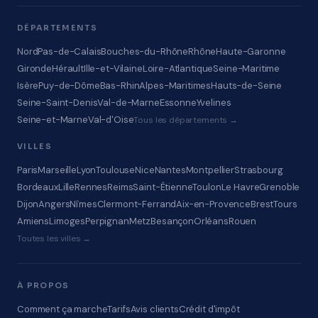
DÉPARTEMENTS
Nord
Pas-de-Calais
Bouches-du-Rhône
Rhône
Haute-Garonne
Gironde
Hérault
Ille-et-Vilaine
Loire-Atlantique
Seine-Maritime
Isère
Puy-de-Dôme
Bas-Rhin
Alpes-Maritimes
Hauts-de-Seine
Seine-Saint-Denis
Val-de-Marne
Essonne
Yvelines
Seine-et-Marne
Val-d'Oise
Tous les départements →
VILLES
Paris
Marseille
Lyon
Toulouse
Nice
Nantes
Montpellier
Strasbourg
Bordeaux
Lille
Rennes
Reims
Saint-Étienne
Toulon
Le Havre
Grenoble
Dijon
Angers
Nîmes
Clermont-Ferrand
Aix-en-Provence
Brest
Tours
Amiens
Limoges
Perpignan
Metz
Besançon
Orléans
Rouen
Toutes les villes →
À PROPOS
Comment ça marche
Tarifs
Avis clients
Crédit d'impôt