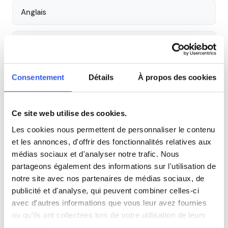
Anglais
Physique
SVT
Consentement
Détails
À propos des cookies
Philosophie
Ce site web utilise des cookies.
Les cookies nous permettent de personnaliser le contenu
Histoire
et les annonces, d'offrir des fonctionnalités relatives aux
médias sociaux et d'analyser notre trafic. Nous
partageons également des informations sur l'utilisation de
Économie
notre site avec nos partenaires de médias sociaux, de
publicité et d'analyse, qui peuvent combiner celles-ci
Espagnol
avec d'autres informations que vous leur avez fournies
ou qu'ils ont collectées lors de votre utilisation de leurs
services.