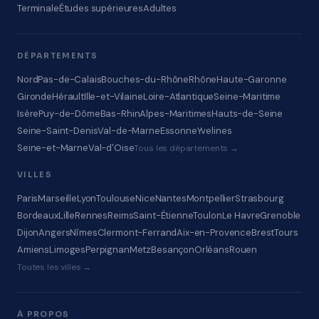
Terminale
Études supérieures
Adultes
DÉPARTEMENTS
Nord
Pas-de-Calais
Bouches-du-Rhône
Rhône
Haute-Garonne
Gironde
Hérault
Ille-et-Vilaine
Loire-Atlantique
Seine-Maritime
Isère
Puy-de-Dôme
Bas-Rhin
Alpes-Maritimes
Hauts-de-Seine
Seine-Saint-Denis
Val-de-Marne
Essonne
Yvelines
Seine-et-Marne
Val-d'Oise
Tous les départements →
VILLES
Paris
Marseille
Lyon
Toulouse
Nice
Nantes
Montpellier
Strasbourg
Bordeaux
Lille
Rennes
Reims
Saint-Étienne
Toulon
Le Havre
Grenoble
Dijon
Angers
Nîmes
Clermont-Ferrand
Aix-en-Provence
Brest
Tours
Amiens
Limoges
Perpignan
Metz
Besançon
Orléans
Rouen
Toutes les villes →
À PROPOS