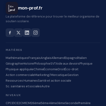
Mon
mon-prof.fr
prof
La plateforme de référence pour trouver le meilleur organisme de
soutien scolaire.
MATIÈRES
Mathématiques
Français
Anglais
Allemand
Espagnol
Italien
Géographie
Histoire
Philosophie
SVT
Aide aux devoirs
Physique
Physique appliquée
Chimie
Économie
Droit
Éco-droit
Action commerciale
Marketing/Mercatique
Gestion
Ressources Humaines
Santé et action sociale
Sc. sanitaires et sociales
Autre
NIVEAUX
CP
CE1
CE2
CM1
CM2
6ème
5ème
4ème
3ème
Seconde
Première