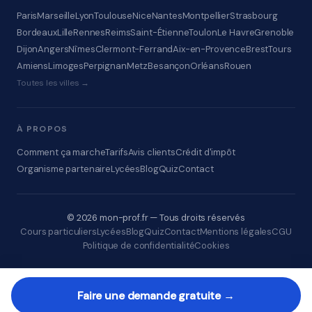
Paris
Marseille
Lyon
Toulouse
Nice
Nantes
Montpellier
Strasbourg
Bordeaux
Lille
Rennes
Reims
Saint-Étienne
Toulon
Le Havre
Grenoble
Dijon
Angers
Nîmes
Clermont-Ferrand
Aix-en-Provence
Brest
Tours
Amiens
Limoges
Perpignan
Metz
Besançon
Orléans
Rouen
Toutes les villes →
À PROPOS
Comment ça marche
Tarifs
Avis clients
Crédit d'impôt
Organisme partenaire
Lycées
Blog
Quiz
Contact
© 2026 mon-prof.fr — Tous droits réservés
Cours particuliers
Lycées
Blog
Quiz
Contact
Mentions légales
CGU
Politique de confidentialité
Cookies
Faire une demande gratuite →