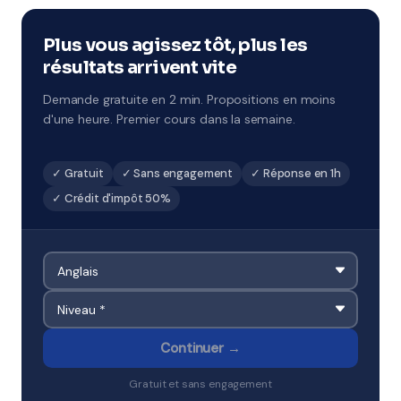
combler des lacunes ou préparer un examen.
Disponibles à Haguenau.
Plus vous agissez tôt, plus les
résultats arrivent vite
Demande gratuite en 2 min. Propositions en moins
d'une heure. Premier cours dans la semaine.
✓ Gratuit
✓ Sans engagement
✓ Réponse en 1h
✓ Crédit d'impôt 50%
Continuer →
Gratuit et sans engagement