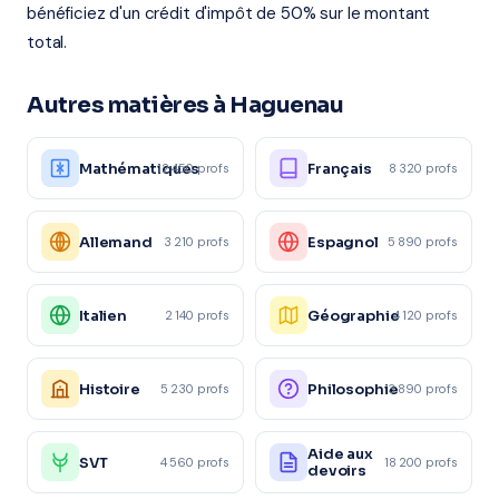
bénéficiez d'un crédit d'impôt de 50% sur le montant
total.
Autres matières à Haguenau
Mathématiques
Français
12 450 profs
8 320 profs
Allemand
Espagnol
3 210 profs
5 890 profs
Italien
Géographie
2 140 profs
4 120 profs
Histoire
Philosophie
5 230 profs
3 890 profs
Aide aux
SVT
4 560 profs
18 200 profs
devoirs