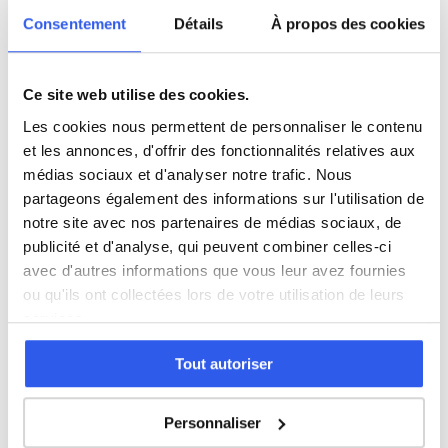
5ème (Collège)
Consentement
Détails
À propos des cookies
4ème (Collège)
Ce site web utilise des cookies.
Les cookies nous permettent de personnaliser le contenu
3ème (Collège)
et les annonces, d'offrir des fonctionnalités relatives aux
médias sociaux et d'analyser notre trafic. Nous
Seconde (Lycée)
partageons également des informations sur l'utilisation de
notre site avec nos partenaires de médias sociaux, de
publicité et d'analyse, qui peuvent combiner celles-ci
Première (Lycée)
avec d'autres informations que vous leur avez fournies
ou qu'ils ont collectées lors de votre utilisation de leurs
Terminale (Lycée)
services.
Tout autoriser
Études supérieures (Supérieur & Adultes)
Personnaliser
Adultes (Supérieur & Adultes)