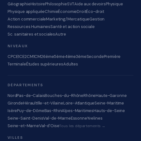
Géographie
Histoire
Philosophie
SVT
Aide aux devoirs
Physique
Physique appliquée
Chimie
Économie
Droit
Éco-droit
Action commerciale
Marketing/Mercatique
Gestion
Ressources Humaines
Santé et action sociale
Sc. sanitaires et sociales
Autre
NIVEAUX
CP
CE1
CE2
CM1
CM2
6ème
5ème
4ème
3ème
Seconde
Première
Terminale
Études supérieures
Adultes
DÉPARTEMENTS
Nord
Pas-de-Calais
Bouches-du-Rhône
Rhône
Haute-Garonne
Gironde
Hérault
Ille-et-Vilaine
Loire-Atlantique
Seine-Maritime
Isère
Puy-de-Dôme
Bas-Rhin
Alpes-Maritimes
Hauts-de-Seine
Seine-Saint-Denis
Val-de-Marne
Essonne
Yvelines
Seine-et-Marne
Val-d'Oise
Tous les départements →
VILLES