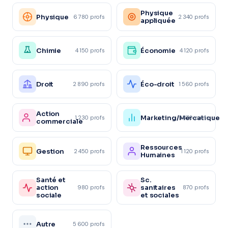
Physique
Physique
6 780 profs
2 340 profs
appliquée
Chimie
Économie
4 150 profs
4 120 profs
Droit
Éco-droit
2 890 profs
1 560 profs
Action
Marketing/Mercatique
1 230 profs
1 870 profs
commerciale
Ressources
Gestion
2 450 profs
1 120 profs
Humaines
Santé et
Sc.
action
sanitaires
980 profs
870 profs
sociale
et sociales
Autre
5 600 profs