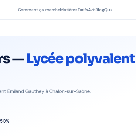
Comment ça marche
Matières
Tarifs
Avis
Blog
Quiz
rs —
Lycée polyvalent
alent Émiland Gauthey à Chalon-sur-Saône.
t 50%