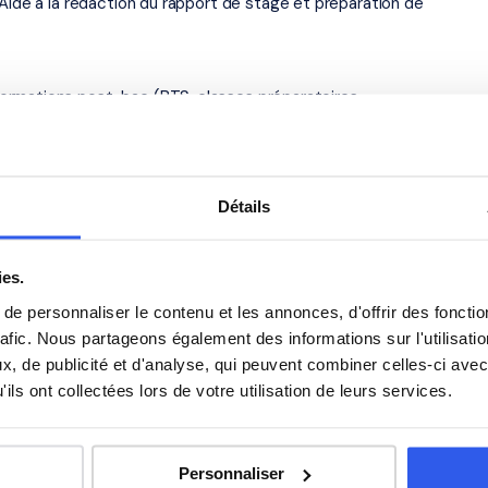
 Aide à la rédaction du rapport de stage et préparation de
ormations post-bac (BTS, classes préparatoires,
iennent aussi à ce niveau — soutien en maths sup/spé,
.
Détails
-sur-Saône — académie de Dijon
 place du Collège, à Chalon-sur-Saône (71321). Notre
ies.
r-Saône et dans les villes proches. Tous ouvrent droit au
e personnaliser le contenu et les annonces, d'offrir des fonctio
rafic. Nous partageons également des informations sur l'utilisati
, de publicité et d'analyse, qui peuvent combiner celles-ci avec
s élèves du Lycée polyvalent
ils ont collectées lors de votre utilisation de leurs services.
Anglais
Personnaliser