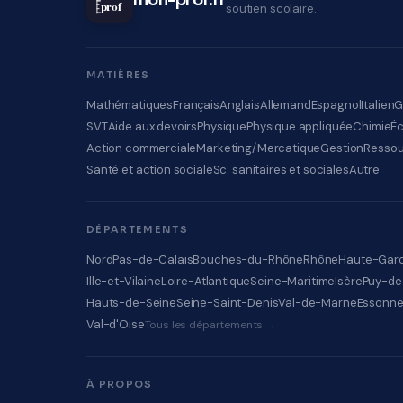
mon-prof.fr
prof
soutien scolaire.
MATIÈRES
Mathématiques
Français
Anglais
Allemand
Espagnol
Italien
G
SVT
Aide aux devoirs
Physique
Physique appliquée
Chimie
É
Action commerciale
Marketing/Mercatique
Gestion
Ressou
Santé et action sociale
Sc. sanitaires et sociales
Autre
DÉPARTEMENTS
Nord
Pas-de-Calais
Bouches-du-Rhône
Rhône
Haute-Gar
Ille-et-Vilaine
Loire-Atlantique
Seine-Maritime
Isère
Puy-d
Hauts-de-Seine
Seine-Saint-Denis
Val-de-Marne
Essonn
Val-d'Oise
Tous les départements →
À PROPOS