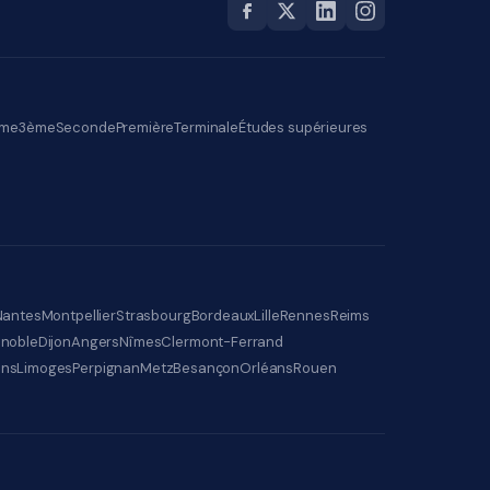
me
3ème
Seconde
Première
Terminale
Études supérieures
Nantes
Montpellier
Strasbourg
Bordeaux
Lille
Rennes
Reims
noble
Dijon
Angers
Nîmes
Clermont-Ferrand
ens
Limoges
Perpignan
Metz
Besançon
Orléans
Rouen