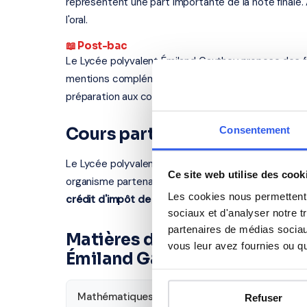
représentent une part importante de la note finale.
l'oral.
📖 Post-bac
Le Lycée polyvalent Émiland Gauthey propose des f
mentions complémentaires). Nos professeurs interv
préparation aux concours, renforcement en langues
Consentement
Cours particuliers à Chalon
Le Lycée polyvalent Émiland Gauthey se situe au 23
Ce site web utilise des cook
organisme partenaire certifié intervient à Chalon-su
Les cookies nous permettent d
crédit d'impôt de 50%
sur les cours à domicile.
sociaux et d'analyser notre t
partenaires de médias sociaux
Matières disponibles pour le
vous leur avez fournies ou qu'
Émiland Gauthey
Mathématiques
Français
Refuser