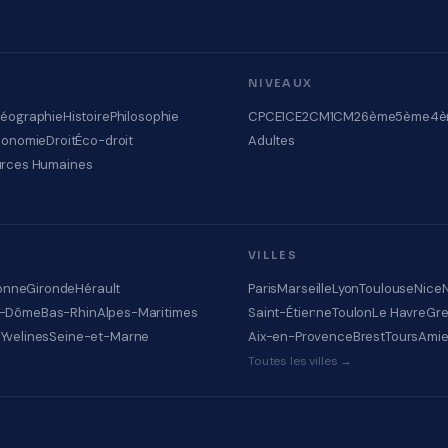
NIVEAUX
éographie
Histoire
Philosophie
CP
CE1
CE2
CM1
CM2
6ème
5ème
4è
conomie
Droit
Éco-droit
Adultes
rces Humaines
VILLES
onne
Gironde
Hérault
Paris
Marseille
Lyon
Toulouse
Nice
e-Dôme
Bas-Rhin
Alpes-Maritimes
Saint-Étienne
Toulon
Le Havre
Gre
e
Yvelines
Seine-et-Marne
Aix-en-Provence
Brest
Tours
Ami
Toutes les villes →