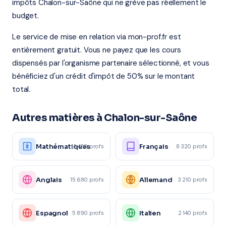
impôts Chalon-sur-Saône qui ne grève pas réellement le
budget.
Le service de mise en relation via mon-prof.fr est
entièrement gratuit. Vous ne payez que les cours
dispensés par l'organisme partenaire sélectionné, et vous
bénéficiez d'un crédit d'impôt de 50% sur le montant
total.
Autres matières à Chalon-sur-Saône
Mathématiques
Français
12 450 profs
8 320 profs
Anglais
Allemand
15 680 profs
3 210 profs
Espagnol
Italien
5 890 profs
2 140 profs