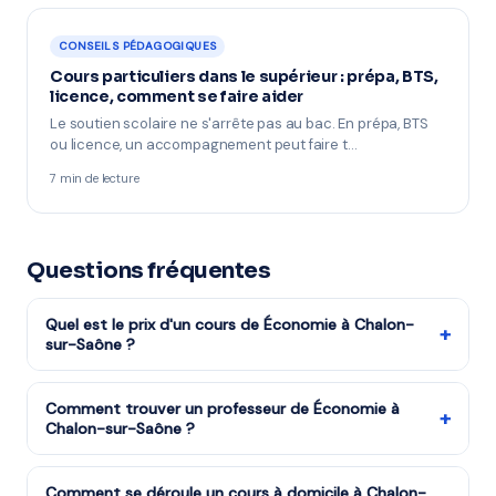
CONSEILS PÉDAGOGIQUES
Cours particuliers dans le supérieur : prépa, BTS,
licence, comment se faire aider
Le soutien scolaire ne s'arrête pas au bac. En prépa, BTS
ou licence, un accompagnement peut faire t…
7 min de lecture
Questions fréquentes
Quel est le prix d'un cours de Économie à Chalon-
+
sur-Saône ?
Les tarifs dépendent de la matière, du niveau et de la
formule choisie. Notre organisme partenaire est agréé
Comment trouver un professeur de Économie à
+
Chalon-sur-Saône ?
services à la personne : vous bénéficiez du crédit
d'impôt de 50%. Remplissez le formulaire pour recevoir
Remplissez notre formulaire en 2 minutes. Notre équipe
un devis gratuit.
vous met en relation avec notre organisme partenaire
Comment se déroule un cours à domicile à Chalon-