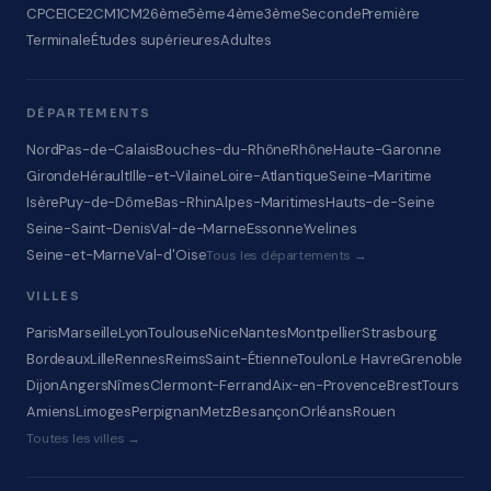
CP
CE1
CE2
CM1
CM2
6ème
5ème
4ème
3ème
Seconde
Première
Terminale
Études supérieures
Adultes
DÉPARTEMENTS
Nord
Pas-de-Calais
Bouches-du-Rhône
Rhône
Haute-Garonne
Gironde
Hérault
Ille-et-Vilaine
Loire-Atlantique
Seine-Maritime
Isère
Puy-de-Dôme
Bas-Rhin
Alpes-Maritimes
Hauts-de-Seine
Seine-Saint-Denis
Val-de-Marne
Essonne
Yvelines
Seine-et-Marne
Val-d'Oise
Tous les départements →
VILLES
Paris
Marseille
Lyon
Toulouse
Nice
Nantes
Montpellier
Strasbourg
Bordeaux
Lille
Rennes
Reims
Saint-Étienne
Toulon
Le Havre
Grenoble
Dijon
Angers
Nîmes
Clermont-Ferrand
Aix-en-Provence
Brest
Tours
Amiens
Limoges
Perpignan
Metz
Besançon
Orléans
Rouen
Toutes les villes →