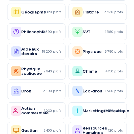
Géographie
Histoire
4 120 profs
5 230 profs
Philosophie
SVT
3 890 profs
4 560 profs
Aide aux
Physique
18 200 profs
6 780 profs
devoirs
Physique
Chimie
2 340 profs
4 150 profs
appliquée
Droit
Éco-droit
2 890 profs
1 560 profs
Action
Marketing/Mercatique
1 230 profs
1 870 profs
commerciale
Ressources
Gestion
2 450 profs
1 120 profs
Humaines