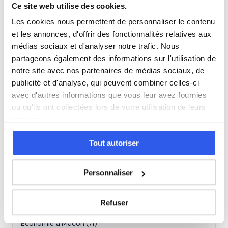
Études supérieures (Supérieur & Adultes)
Ce site web utilise des cookies.
Les cookies nous permettent de personnaliser le contenu
Adultes (Supérieur & Adultes)
et les annonces, d'offrir des fonctionnalités relatives aux
médias sociaux et d'analyser notre trafic. Nous
partageons également des informations sur l'utilisation de
notre site avec nos partenaires de médias sociaux, de
⭐
publicité et d'analyse, qui peuvent combiner celles-ci
avec d'autres informations que vous leur avez fournies
401+ familles accompagnées à Chalon-sur-
ou qu'ils ont collectées lors de votre utilisation de leurs
Saône
services.
Note moyenne de 4.8/5. Notre organisme partenaire
intervient à domicile à Chalon-sur-Saône et alentours.
Tout autoriser
Rejoindre ces familles →
Personnaliser
Villes proches de Chalon-sur-Saône
Refuser
Économie à Mâcon (71)