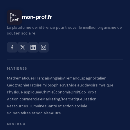
Mon
mon-prof.fr
prof
La plateforme de référence pour trouver le meilleur organisme de
soutien scolaire.
MATIÈRES
Mathématiques
Français
Anglais
Allemand
Espagnol
Italien
Géographie
Histoire
Philosophie
SVT
Aide aux devoirs
Physique
Physique appliquée
Chimie
Économie
Droit
Éco-droit
Action commerciale
Marketing/Mercatique
Gestion
Ressources Humaines
Santé et action sociale
Sc. sanitaires et sociales
Autre
NIVEAUX