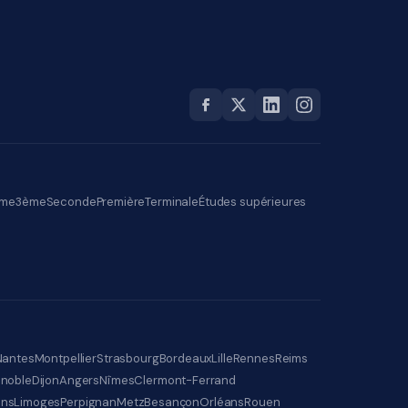
me
3ème
Seconde
Première
Terminale
Études supérieures
Nantes
Montpellier
Strasbourg
Bordeaux
Lille
Rennes
Reims
noble
Dijon
Angers
Nîmes
Clermont-Ferrand
ens
Limoges
Perpignan
Metz
Besançon
Orléans
Rouen