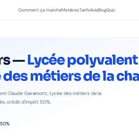
Comment ça marche
Matières
Tarifs
Avis
Blog
Quiz
rs —
Lycée polyvalent
des métiers de la ch
lent Claude Garamont, Lycée des métiers de la
és, crédit d'impôt 50%.
t 50%