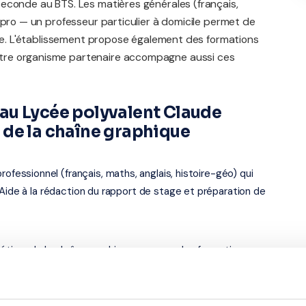
econde au BTS. Les matières générales (français,
 pro — un professeur particulier à domicile permet de
que. L'établissement propose également des formations
tre organisme partenaire accompagne aussi ces
au Lycée polyvalent Claude
 de la chaîne graphique
ssionnel (français, maths, anglais, histoire-géo) qui
 Aide à la rédaction du rapport de stage et préparation de
tiers de la chaîne graphique propose des formations
mplémentaires). Nos professeurs interviennent aussi à ce
x concours, renforcement en langues.