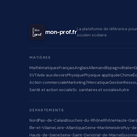
La plateforme de référence pour
Mon
mon-prof.fr
prof
soutien scolaire.
MATIÈRES
Mathématiques
Français
Anglais
Allemand
Espagnol
Italien
G
SVT
Aide aux devoirs
Physique
Physique appliquée
Chimie
É
Action commerciale
Marketing/Mercatique
Gestion
Ressou
Santé et action sociale
Sc. sanitaires et sociales
Autre
DÉPARTEMENTS
Nord
Pas-de-Calais
Bouches-du-Rhône
Rhône
Haute-Gar
Ille-et-Vilaine
Loire-Atlantique
Seine-Maritime
Isère
Puy-d
Hauts-de-Seine
Seine-Saint-Denis
Val-de-Marne
Essonn