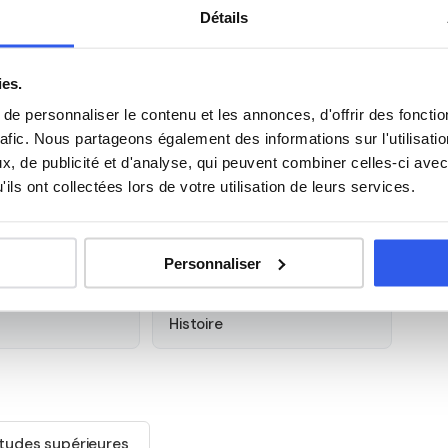
Détails
es — académie de Versailles
iers de la chaîne graphique se situe au 69 rue de
ies.
tenaire certifié intervient à Colombes et dans les villes
e personnaliser le contenu et les annonces, d'offrir des fonctio
50%
sur les cours à domicile.
rafic. Nous partageons également des informations sur l'utilisati
, de publicité et d'analyse, qui peuvent combiner celles-ci avec
s élèves du Lycée polyvalent
ils ont collectées lors de votre utilisation de leurs services.
métiers de la chaîne graphique
Anglais
Personnaliser
Histoire
tudes supérieures