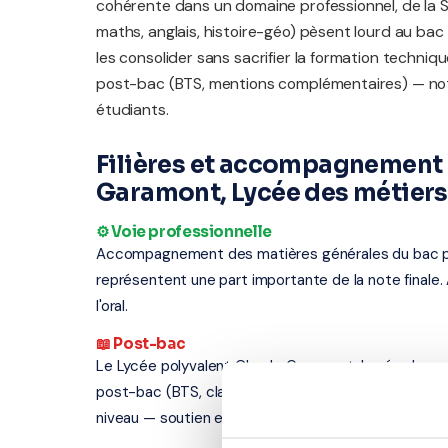
cohérente dans un domaine professionnel, de la S
maths, anglais, histoire-géo) pèsent lourd au bac
les consolider sans sacrifier la formation techni
post-bac (BTS, mentions complémentaires) — no
étudiants.
Filières et accompagnement 
Garamont, Lycée des métiers
⚙️ Voie professionnelle
Accompagnement des matières générales du bac profe
représentent une part importante de la note finale.
l'oral.
📖 Post-bac
Le Lycée polyvalent Claude Garamont, Lycée des mé
post-bac (BTS, classes préparatoires, mentions co
niveau — soutien en maths sup/spé, préparation au