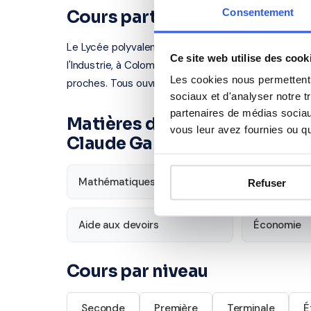
Consentement
Cours particuliers à Colomb
Le Lycée polyvalent Claude Garamont, Lycée des mét
Ce site web utilise des cook
l'Industrie, à Colombes (92700). Notre organisme par
Les cookies nous permettent d
proches. Tous ouvrent droit au
crédit d'impôt de 
sociaux et d'analyser notre t
partenaires de médias sociaux
Matières disponibles pour le
vous leur avez fournies ou qu'
Claude Garamont, Lycée des 
Mathématiques
Français
Refuser
Aide aux devoirs
Économie
Cours par niveau
Seconde
Première
Terminale
É