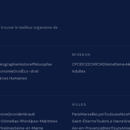
 trouver le meilleur organisme de
NIVEAUX
éographie
Histoire
Philosophie
CP
CE1
CE2
CM1
CM2
6ème
5ème
4è
conomie
Droit
Éco-droit
Adultes
rces Humaines
VILLES
onne
Gironde
Hérault
Paris
Marseille
Lyon
Toulouse
Nice
e-Dôme
Bas-Rhin
Alpes-Maritimes
Saint-Étienne
Toulon
Le Havre
Gre
e
Yvelines
Seine-et-Marne
Aix-en-Provence
Brest
Tours
Ami