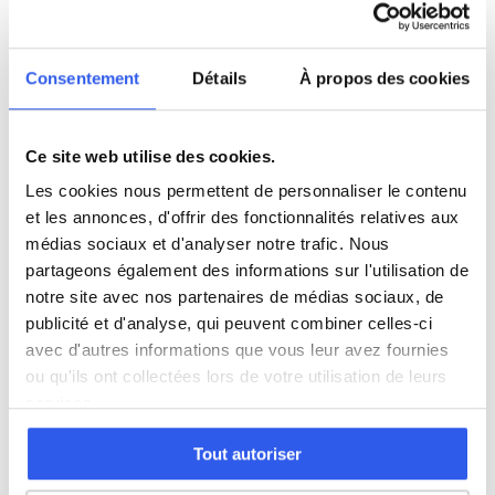
CM2 (Primaire)
Consentement
Détails
À propos des cookies
6ème (Collège)
Ce site web utilise des cookies.
5ème (Collège)
Les cookies nous permettent de personnaliser le contenu
et les annonces, d'offrir des fonctionnalités relatives aux
4ème (Collège)
médias sociaux et d'analyser notre trafic. Nous
partageons également des informations sur l'utilisation de
notre site avec nos partenaires de médias sociaux, de
3ème (Collège)
publicité et d'analyse, qui peuvent combiner celles-ci
avec d'autres informations que vous leur avez fournies
Seconde (Lycée)
ou qu'ils ont collectées lors de votre utilisation de leurs
services.
Première (Lycée)
Tout autoriser