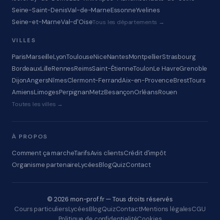
Seine-Saint-Denis
Val-de-Marne
Essonne
Yvelines
Seine-et-Marne
Val-d'Oise
Tous les départements →
VILLES
Paris
Marseille
Lyon
Toulouse
Nice
Nantes
Montpellier
Strasbourg
Bordeaux
Lille
Rennes
Reims
Saint-Étienne
Toulon
Le Havre
Grenoble
Dijon
Angers
Nîmes
Clermont-Ferrand
Aix-en-Provence
Brest
Tours
Amiens
Limoges
Perpignan
Metz
Besançon
Orléans
Rouen
Toutes les villes →
À PROPOS
Comment ça marche
Tarifs
Avis clients
Crédit d'impôt
Organisme partenaire
Lycées
Blog
Quiz
Contact
© 2026 mon-prof.fr — Tous droits réservés
Cours particuliers
Lycées
Blog
Quiz
Contact
Mentions légales
CGU
Politique de confidentialité
Cookies