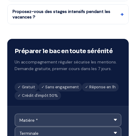
Notre organisme partenaire est agréé services à la
Notre organisme partenaire dispose de professeurs
personne.
diplômés et expérimentés pour le programme de
Proposez-vous des stages intensifs pendant les
+
vacances ?
Terminale, sélectionnés pour leur pédagogie et leur
maîtrise du programme de Lycée.
Oui, notre organisme partenaire propose des stages
pendant chaque période de vacances scolaires.
Remise à niveau rapide ou préparation ciblée aux
examens à Colombes.
Préparer le bac en toute sérénité
Un accompagnement régulier sécurise les mentions.
Demande gratuite, premier cours dans les 7 jours.
✓ Gratuit
✓ Sans engagement
✓ Réponse en 1h
✓ Crédit d'impôt 50%