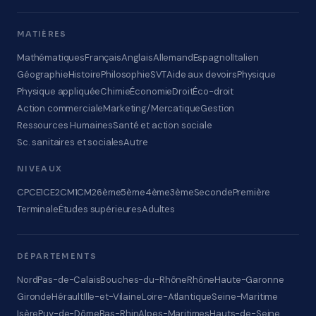
MATIÈRES
Mathématiques
Français
Anglais
Allemand
Espagnol
Italien
Géographie
Histoire
Philosophie
SVT
Aide aux devoirs
Physique
Physique appliquée
Chimie
Économie
Droit
Éco-droit
Action commerciale
Marketing/Mercatique
Gestion
Ressources Humaines
Santé et action sociale
Sc. sanitaires et sociales
Autre
NIVEAUX
CP
CE1
CE2
CM1
CM2
6ème
5ème
4ème
3ème
Seconde
Première
Terminale
Études supérieures
Adultes
DÉPARTEMENTS
Nord
Pas-de-Calais
Bouches-du-Rhône
Rhône
Haute-Garonne
Gironde
Hérault
Ille-et-Vilaine
Loire-Atlantique
Seine-Maritime
Isère
Puy-de-Dôme
Bas-Rhin
Alpes-Maritimes
Hauts-de-Seine