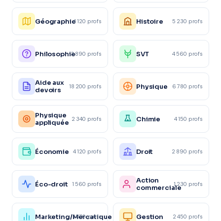
Géographie
Histoire
4 120 profs
5 230 profs
Philosophie
SVT
3 890 profs
4 560 profs
Aide aux
Physique
18 200 profs
6 780 profs
devoirs
Physique
Chimie
2 340 profs
4 150 profs
appliquée
Économie
Droit
4 120 profs
2 890 profs
Action
Éco-droit
1 560 profs
1 230 profs
commerciale
Marketing/Mercatique
Gestion
1 870 profs
2 450 profs