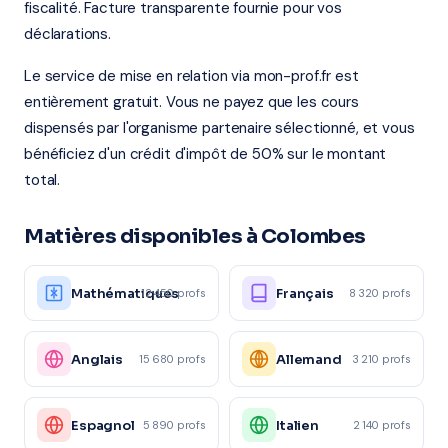
fiscalité. Facture transparente fournie pour vos
déclarations.
Le service de mise en relation via mon-prof.fr est
entièrement gratuit. Vous ne payez que les cours
dispensés par l'organisme partenaire sélectionné, et vous
bénéficiez d'un crédit d'impôt de 50% sur le montant
total.
Matières disponibles à Colombes
Mathématiques
Français
12 450 profs
8 320 profs
Anglais
Allemand
15 680 profs
3 210 profs
Espagnol
Italien
5 890 profs
2 140 profs